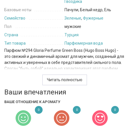
Гвоздика
Базовые ноты
Пачули, Белый кедр, Ель
Семейство
Зеленые
,
Фужерные
Пол
мужские
Страна
Турция
Тип товара
Парфюмерная вода
Парфюм №294 Gloria Perfume Green Boss (Hugo Boss Hugo) -
это свежий и динамичный аромат для мужчин, созданный для
активных и уверенных в себе представителей сильного пола.
Слоган "быть собой" идеально характеризует этот парфюм.
Открывается композиция свежими и ароматными нотами
Читать полностью
базилика, грейпфрута, зеленого яблока, лаванды и мяты,
Ваши впечатления
которые окутывают своей прохладой и энергией. В сердце
звучат ноты гвоздики, герани, жасмина и шалфея, которые
ВАШЕ ОТНОШЕНИЕ К АРОМАТУ
добавляют аромату терпкости и изюминки. Ноты базы
гармонично дополняют композицию, придавая парфюму
0
0
0
более глубокий и насыщенный оттенок.
Семейство этого парфюма принадлежит к зеленым и