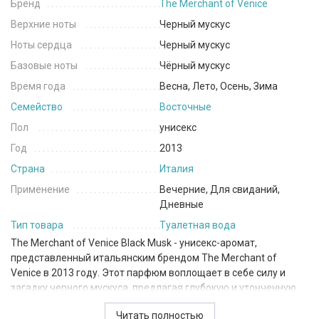
Бренд
The Merchant of Venice
Верхние ноты
Черный мускус
Ноты сердца
Черный мускус
Базовые ноты
Чёрный мускус
Время года
Весна, Лето, Осень, Зима
Семейство
Восточные
Пол
унисекс
Год
2013
Страна
Италия
Применение
Вечерние, Для свиданий,
Дневные
Тип товара
Туалетная вода
The Merchant of Venice Black Musk - унисекс-аромат,
представленный итальянским брендом The Merchant of
Venice в 2013 году. Этот парфюм воплощает в себе силу и
загадку черного мускуса, предлагая глубокую и утонченную
композицию.
Читать полностью