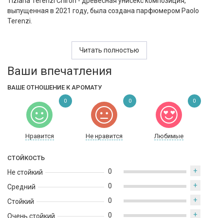
Tiziana Terenzi Chiron - древесная унисекс композиция,
выпущенная в 2021 году, была создана парфюмером Paolo
Terenzi.
Аромат открывается сладковатыми ванильными нотами,
которые мягко гармонируют с теплотой звучания пряных
Читать полностью
бобов тонка и цветочными, сладковатыми тонами орхидеи.
Ваши впечатления
Сердце наполняется дымными аккордами табака и звучанием
амбры. Сладкие ноты ванили в сочетании элегантных нот
ВАШЕ ОТНОШЕНИЕ К АРОМАТУ
древесных пород завершают чувственную композицию.
0
0
0
Нравится
Не нравится
Любимые
СТОЙКОСТЬ
+
0
Не стойкий
+
0
Средний
+
0
Стойкий
+
0
Очень стойкий