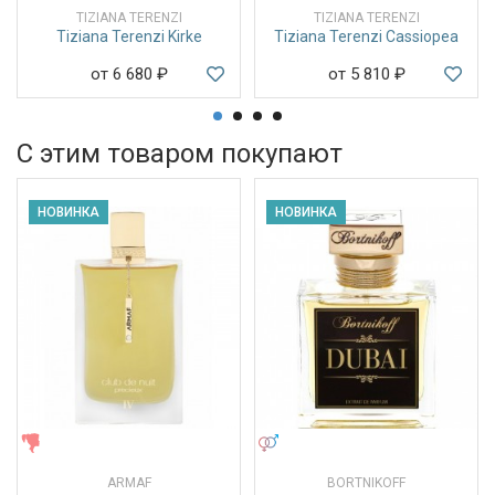
TIZIANA TERENZI
TIZIANA TERENZI
Tiziana Terenzi Kirke
Tiziana Terenzi Cassiopea
от 6 680
₽
от 5 810
₽
С этим товаром покупают
НОВИНКА
НОВИНКА
ЖЕНСКИЕ
УНИСЕКС
ARMAF
BORTNIKOFF