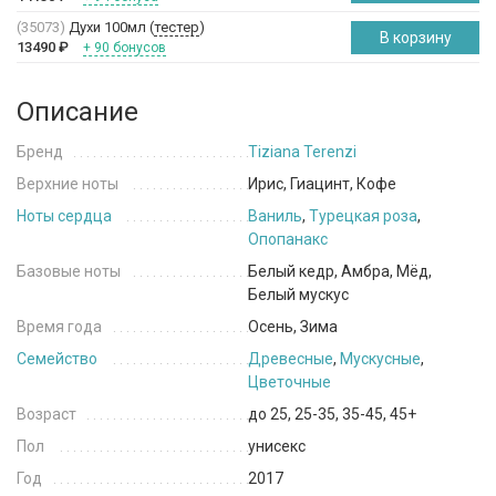
(35073)
Духи 100мл (
тестер
)
В корзину
13490
₽
+ 90 бонусов
Описание
Бренд
Tiziana Terenzi
Верхние ноты
Ирис, Гиацинт, Кофе
Ноты сердца
Ваниль
,
Турецкая роза
,
Опопанакс
Базовые ноты
Белый кедр, Амбра, Мёд,
Белый мускус
Время года
Осень, Зима
Семейство
Древесные
,
Мускусные
,
Цветочные
Возраст
до 25, 25-35, 35-45, 45+
Пол
унисекс
Год
2017