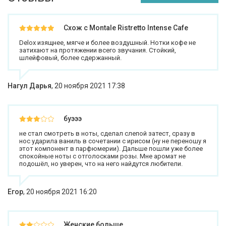
Схож с Montale Ristretto Intense Cafe
Delox изящнее, мягче и более воздушный. Нотки кофе не
затихают на протяжении всего звучания. Стойкий,
шлейфовый, более сдержанный.
Нагул Дарья
,
20 ноября 2021 17:38
буэээ
не стал смотреть в ноты, сделал слепой затест, сразу в
нос ударила ваниль в сочетании с ирисом (ну не переношу я
этот компонент в парфюмерии). Дальше пошли уже более
спокойные ноты с отголосками розы. Мне аромат не
подошёл, но уверен, что на него найдутся любители.
Егор
,
20 ноября 2021 16:20
Женские больше