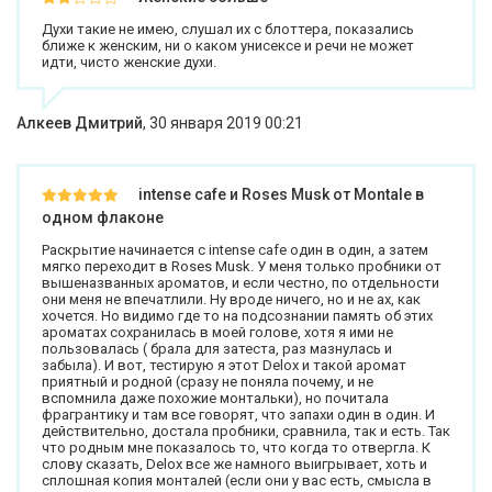
Духи такие не имею, слушал их с блоттера, показались
ближе к женским, ни о каком унисексе и речи не может
идти, чисто женские духи.
Алкеев Дмитрий
,
30 января 2019 00:21
intense cafe и Roses Musk от Montale в
одном флаконе
Раскрытие начинается с intense cafe один в один, а затем
мягко переходит в Roses Musk. У меня только пробники от
вышеназванных ароматов, и если честно, по отдельности
они меня не впечатлили. Ну вроде ничего, но и не ах, как
хочется. Но видимо где то на подсознании память об этих
ароматах сохранилась в моей голове, хотя я ими не
пользовалась ( брала для затеста, раз мазнулась и
забыла). И вот, тестирую я этот Delox и такой аромат
приятный и родной (сразу не поняла почему, и не
вспомнила даже похожие монтальки), но почитала
фрагрантику и там все говорят, что запахи один в один. И
действительно, достала пробники, сравнила, так и есть. Так
что родным мне показалось то, что когда то отвергла. К
слову сказать, Delox все же намного выигрывает, хоть и
сплошная копия монталей (если они у вас есть, смысла в