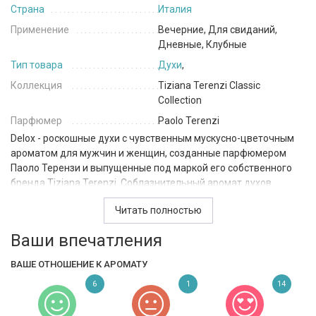
Страна
Италия
Применение
Вечерние, Для свиданий,
Дневные, Клубные
Тип товара
Духи
,
Коллекция
Tiziana Terenzi Classic
Collection
Парфюмер
Paolo Terenzi
Delox - роскошные духи с чувственным мускусно-цветочным
ароматом для мужчин и женщин, созданные парфюмером
Паоло Терензи и выпущенные под маркой его собственного
бренда Tiziana Terenzi. Соблазнительный аромат духов
очаровывает красивым цветочным звучанием и чувственным
Читать полностью
терпким шлейфом с изящными вкраплениями белых чистых
оттенков. Аромат открывается сладкими лиственно-зелеными
Ваши впечатления
нотами белого гиацинта и горьковато-пряными восточными
оттенками кофе с легким пудровым акцентом ириса, которые
ВАШЕ ОТНОШЕНИЕ К АРОМАТУ
в сердце композиции плавно смешиваются с бархатисто-
6
1
14
медовым запахом нежных лепестков розы, сладковато-
древесными, смолистыми оттенками опопонакса и