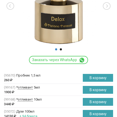
Заказать через WhatsApp
(95670)
Пробник 1,5 мл
В корзину
260
₽
(99167)
*
отливант
5мл
В корзину
1900
₽
(99168)
*
отливант
10мл
В корзину
3440
₽
(35072)
Духи 100мл
В корзину
14130
₽
+ 94 бонуса