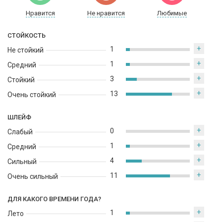
утонченной сладостью ванили. Шлейфовые ноты
ароматической композиции насыщены чувственными нотами
Нравится
Не нравится
Любимые
белого мускуса и сливочно-хвойным запахом белого кедра с
пряными, медовыми оттенками, придающими парфюму
СТОЙКОСТЬ
особую изысканную глубину.
+
1
Не стойкий
+
1
Средний
+
3
Стойкий
+
13
Очень стойкий
ШЛЕЙФ
+
0
Слабый
+
1
Средний
+
4
Сильный
+
11
Очень сильный
ДЛЯ КАКОГО ВРЕМЕНИ ГОДА?
+
1
Лето