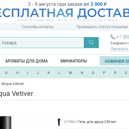
Способы оплаты
Проверить статус посылки
+7 (8
Ежедневно с
Заказать
АРОМАТЫ ДЛЯ ДОМА
МИНИАТЮРЫ
НОВИНКИ 2
G
H
I
J
K
L
M
N
O
P
R
S
ar Acqua Vetiver
qua Vetiver
(97886)
Гель для душа 250 мл