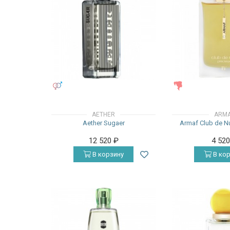
УНИСЕКС
ЖЕНСКИЕ
AETHER
ARM
Aether Sugaer
Armaf Club de Nu
12 520
₽
4 52
В корзину
В кор