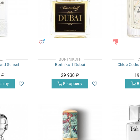
УНИСЕКС
ЖЕНСКИЕ
AL
BORTNIKOFF
C
land Sunset
Bortnikoff Dubai
Chloé Cedrus
0
₽
29 930
₽
19
зину
В корзину
В