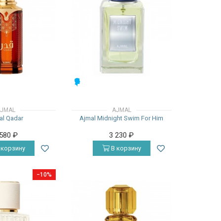
МУЖСКИЕ
JMAL
AJMAL
al Qadar
Ajmal Midnight Swim For Him
 580
₽
3 230
₽
 корзину
В корзину
−10%