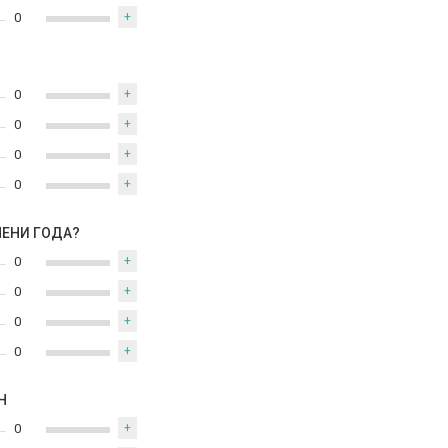
0
+
0
+
0
+
0
+
0
+
МЕНИ ГОДА?
0
+
0
+
0
+
0
+
Н
0
+