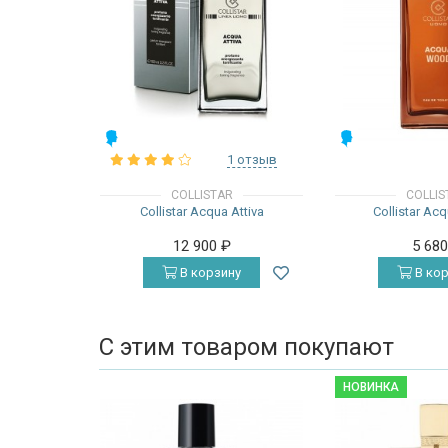
МУЖСКИЕ
МУЖСКИЕ
1 отзыв
COLLISTAR
COLLIS
Collistar Acqua Attiva
Collistar A
12 900
₽
5 68
В корзину
В кор
С этим товаром покупают
НОВИНКА