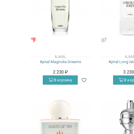
ЖЕНСКИЕ
УНИСЕКС
AJMAL
AJM
Ajmal Magnolia Dreams
Ajmal Long Is
2 230
₽
3 23
В корзину
В кор