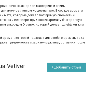
рких, сочных аккордов мандарина и сливы,
 динамичное и интригующее начало. В сердце аромата
 и мята, которые добавляют пряную свежесть и
ах тонка и ветивере, придающих аромату благородную
овым аккордом Orcanox, который делает шлейф мягким
ьный аромат, который подходит для любого времени года
еркнет уверенность и харизму мужчины, оставляя после
ua Vetiver
+ Добавить отзыв