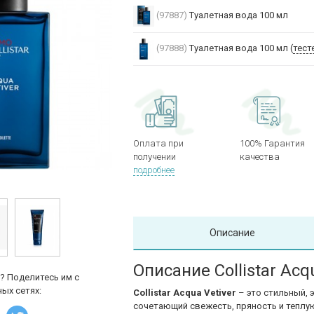
(97887)
Туалетная вода 100 мл
(97888)
Туалетная вода 100 мл (
тест
Оплата при
100% Гарантия
получении
качества
подробнее
Описание
Описание Collistar Acq
? Поделитесь им с
ых сетях:
Collistar Acqua Vetiver
– это стильный, 
сочетающий свежесть, пряность и теплу