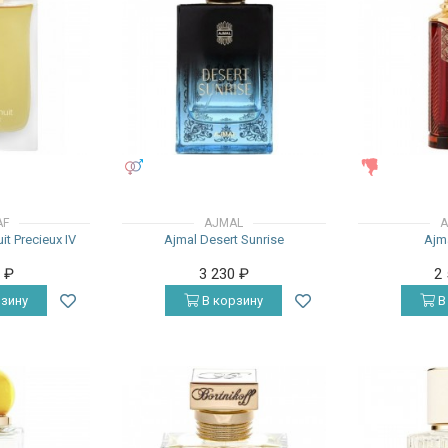
УНИСЕКС
ЖЕНСКИЕ
AF
AJMAL
A
it Precieux IV
Ajmal Desert Sunrise
Ajm
0
₽
3 230
₽
2
зину
В корзину
В