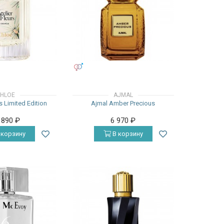
УНИСЕКС
HLOE
AJMAL
 Limited Edition
Ajmal Amber Precious
 890
₽
6 970
₽
 корзину
В корзину