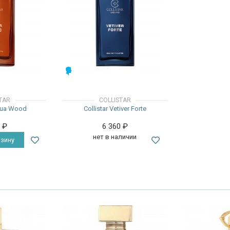
МУЖСКИЕ
TAR
COLLISTAR
cqua Wood
Collistar Vetiver Forte
0
₽
6 360
₽
нет в наличии
зину