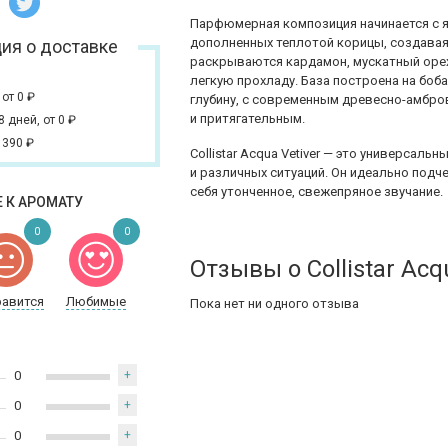
Парфюмерная композиция начинается с я
дополненных теплотой корицы, создавая
ия о доставке
раскрываются кардамон, мускатный орех
легкую прохладу. База построена на боб
,
от 0
₽
глубину, с современным древесно-амбр
и притягательным.
 8 дней,
от 0
₽
 390
₽
Collistar Acqua Vetiver — это универсал
и различных ситуаций. Он идеально подч
себя утонченное, свежепряное звучание.
 К АРОМАТУ
0
0
Отзывы о Collistar Acq
равится
Любимые
Пока нет ни одного отзыва
0
+
0
+
0
+