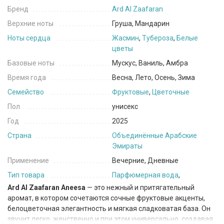
Бренд
Ard Al Zaafaran
Верхние ноты
Груша, Мандарин
Ноты сердца
Жасмин
,
Тубероза
,
Белые
цветы
Базовые ноты
Мускус, Ваниль, Амбра
Время года
Весна, Лето, Осень, Зима
Семейство
Фруктовые
,
Цветочные
Пол
унисекс
Год
2025
Страна
Объединённые Арабские
Эмираты
Применение
Вечерние, Дневные
Тип товара
Парфюмерная вода
,
Ard Al Zaafaran Aneesa
— это нежный и притягательный
аромат, в котором сочетаются сочные фруктовые акценты,
белоцветочная элегантность и мягкая сладковатая база. Он
звучит легко, женственно и при этом универсально, создавая