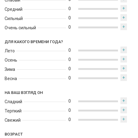
Слабый
в прохладную погоду, создавая насыщенный и
+
0
Средний
запоминающийся шлейф.
+
0
Сильный
+
0
Очень сильный
ДЛЯ КАКОГО ВРЕМЕНИ ГОДА?
+
0
Лето
+
0
Осень
+
0
Зима
+
0
Весна
НА ВАШ ВЗГЛЯД ОН
+
0
Сладкий
+
0
Терпкий
+
0
Свежий
ВОЗРАСТ