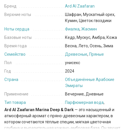
Бренд
Ard Al Zaafaran
Верхние ноты
Шафран, Мускатный орех,
Кумин, Цветок гвоздики
Ноты сердца
Фиалка
,
Жасмин
Базовые ноты
Кедр, Мускус, Амбра, Кожа
Время года
Весна, Лето, Осень, Зима
Семейство
Древесные
,
Пряные
Пол
унисекс
Год
2024
Страна
Объединённые Арабские
Эмираты
Применение
Вечерние, Дневные
Тип товара
Парфюмерная вода
,
Ard Al Zaafaran Marina Deep & Dark
— это насыщенный и
атмосферный аромат с пряно-древесным характером, в
котором сочетаются тёплые специи, мягкая цветочная
глубина и выразительная кожано-амбровая база. Он звучит