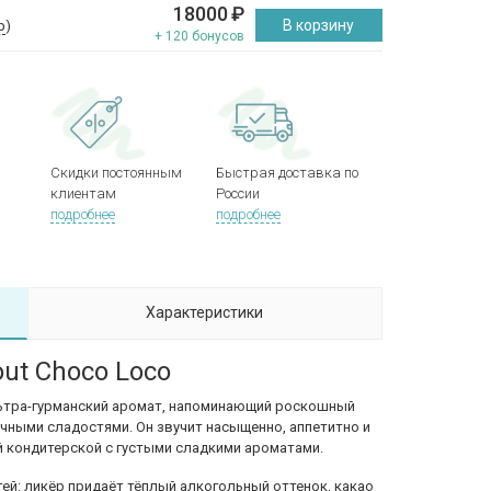
18000
₽
В корзину
р
)
+ 120 бонусов
Скидки постоянным
Быстрая доставка по
клиентам
России
подробнее
подробнее
Характеристики
ut Choco Loco
ьтра-гурманский аромат, напоминающий роскошный
чными сладостями. Он звучит насыщенно, аппетитно и
й кондитерской с густыми сладкими ароматами.
ей: ликёр придаёт тёплый алкогольный оттенок, какао