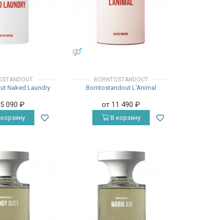
УНИСЕКС
OSTANDOUT
BORNTOSTANDOUT
ut Naked Laundry
Borntostandout L'Animal
25 090
₽
от 11 490
₽
 корзину
В корзину