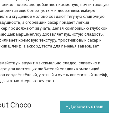
а сливочное масло добавляет кремовую, почти тающую
тановится ещё более густым и десертным: имбирь
мель и сгущённое молоко создают тягучую сливочную
здушность, а сгоревший сахар придаёт лёгкий
икёр продолжают звучать, делая композицию глубокой
ивающая: маршмеллоу добавляет пушистую сладость,
силивает кремовую текстуру, тростниковый сахар и
кий шлейф, а аккорд теста для печенья завершает
емейству и звучит максимально сладко, сливочно и
серт для настоящих любителей сладких композиций.
он создаёт тёплый, уютный и очень аппетитный шлейф,
оды и атмосферных вечеров.
out Choco
+ Добавить отзыв