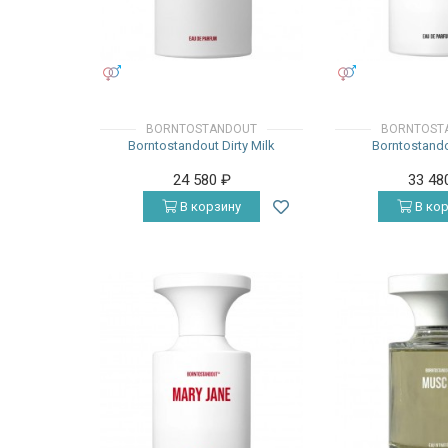
УНИСЕКС
УНИСЕКС
BORNTOSTANDOUT
BORNTOST
Borntostandout Dirty Milk
Borntostand
24 580
₽
33 48
В корзину
В кор