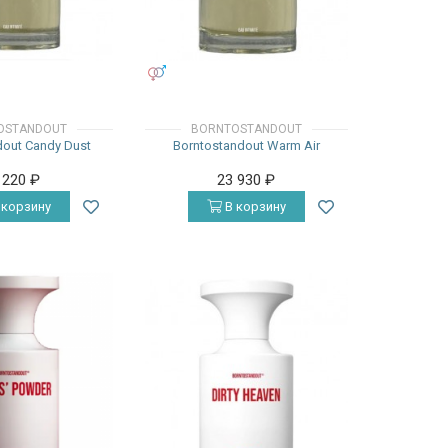
УНИСЕКС
OSTANDOUT
BORNTOSTANDOUT
dout Candy Dust
Borntostandout Warm Air
 220
₽
23 930
₽
 корзину
В корзину