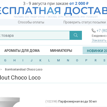
Способы оплаты
Проверить статус посылки
+7 (8
Ежедневно с
Заказать
АРОМАТЫ ДЛЯ ДОМА
МИНИАТЮРЫ
НОВИНКИ 2
G
H
I
J
K
L
M
N
O
P
R
S
Borntostandout Choco Loco
dout Choco Loco
(102398)
Парфюмерная вода 50 мл