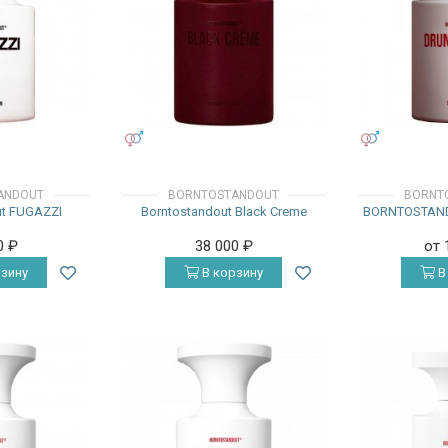
УНИСЕКС
УНИСЕКС
ANDOUT
BORNTOSTANDOUT
BORNT
ut FUGAZZI
Borntostandout Black Creme
BORNTOSTAND
0
₽
38 000
₽
от 
зину
В корзину
В