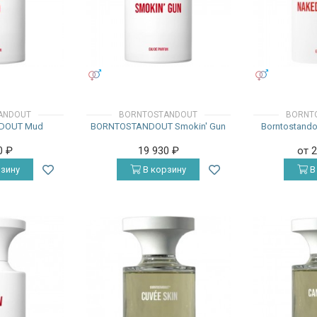
УНИСЕКС
УНИСЕКС
ANDOUT
BORNTOSTANDOUT
BORNT
DOUT Mud
BORNTOSTANDOUT Smokin' Gun
Borntostando
0
₽
19 930
₽
от 
зину
В корзину
В