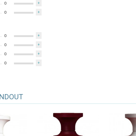
0
+
0
+
0
+
0
+
0
+
0
+
NDOUT