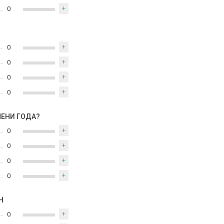
0
+
0
+
0
+
0
+
0
+
МЕНИ ГОДА?
0
+
0
+
0
+
0
+
Н
0
+