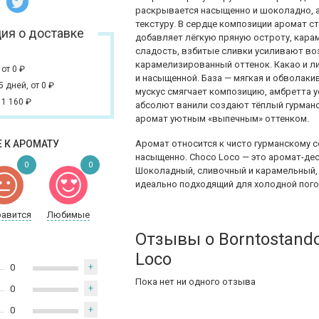
раскрывается насыщенно и шоколадно, 
текстуру. В сердце композиции аромат с
ия о доставке
добавляет лёгкую пряную остроту, кара
сладость, взбитые сливки усиливают во
карамелизированный оттенок. Какао и л
,
от 0
₽
и насыщенной. База — мягкая и обволак
 5 дней,
от 0
₽
мускус смягчает композицию, амбретта у
 1 160
₽
абсолют ванили создают тёплый гурманс
аромат уютным «выпечным» оттенком.
 К АРОМАТУ
Аромат относится к чисто гурманскому с
насыщенно. Choco Loco — это аромат-де
0
0
Шоколадный, сливочный и карамельный, 
идеально подходящий для холодной пог
равится
Любимые
Отзывы о Borntostand
Loco
0
+
Пока нет ни одного отзыва
0
+
0
+