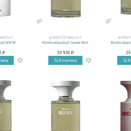
УНИСЕКС
УНИСЕКС
ANDOUT
BORNTOSTANDOUT
BORNT
out NSFW
Borntostandout Cuvee Skin
Borntostan
0
₽
23 930
₽
25
зину
В корзину
В