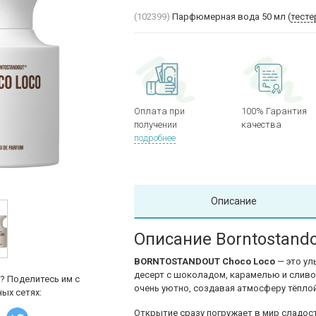
(102399)
Парфюмерная вода 50 мл (
тесте
Оплата при
100% Гарантия
получении
качества
подробнее
Описание
Описание Borntostando
BORNTOSTANDOUT Choco Loco
— это ул
десерт с шоколадом, карамелью и сливо
? Поделитесь им с
очень уютно, создавая атмосферу тёпло
ых сетях:
Открытие сразу погружает в мир сладост