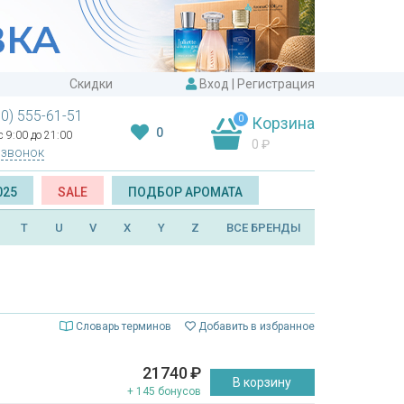
Скидки
Вход
|
Регистрация
00) 555-61-51
0
Корзина
0
 9:00 до 21:00
0
₽
 звонок
025
SALE
ПОДБОР АРОМАТА
T
U
V
X
Y
Z
ВСЕ БРЕНДЫ
Словарь терминов
Добавить в избранное
21740
₽
В корзину
+ 145 бонусов