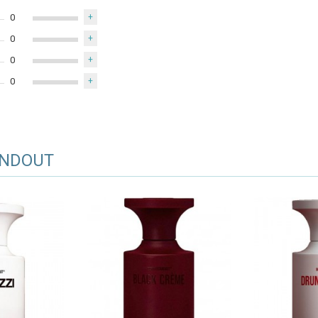
0
+
0
+
0
+
0
+
NDOUT