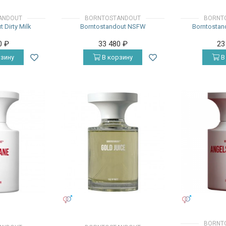
ANDOUT
BORNTOSTANDOUT
BORNT
 Dirty Milk
Borntostandout NSFW
Borntostan
0
₽
33 480
₽
23
зину
В корзину
В
УНИСЕКС
УНИСЕКС
BORNT