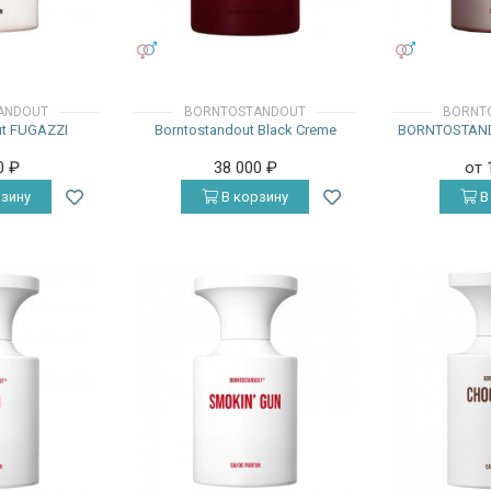
УНИСЕКС
УНИСЕКС
ANDOUT
BORNTOSTANDOUT
BORNT
ut FUGAZZI
Borntostandout Black Creme
BORNTOSTAND
0
₽
38 000
₽
от 
зину
В корзину
В