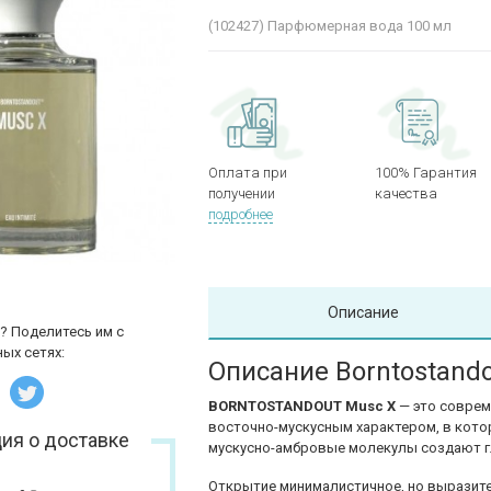
(102427)
Парфюмерная вода 100 мл
Оплата при
100% Гарантия
получении
качества
подробнее
Описание
? Поделитесь им с
ых сетях:
Описание Borntostand
BORNTOSTANDOUT Musc X
— это соврем
восточно-мускусным характером, в кот
ия о доставке
мускусно-амбровые молекулы создают гл
Открытие минималистичное, но выразит