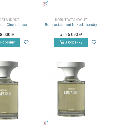
УНИСЕКС
OSTANDOUT
BORNTOSTANDOUT
dout Choco Loco
Borntostandout Naked Laundry
18 000
₽
от 25 090
₽
 корзину
В корзину
УНИСЕКС