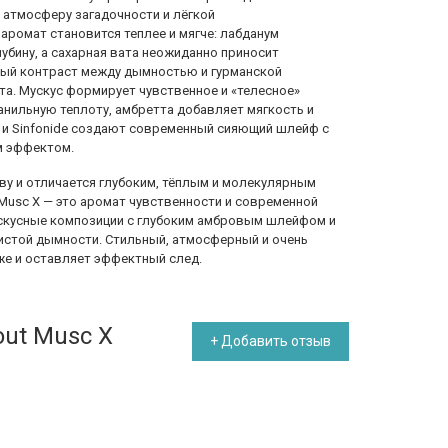
атмосферу загадочности и лёгкой
аромат становится теплее и мягче: лабданум
убину, а сахарная вата неожиданно приносит
ный контраст между дымностью и гурманской
та. Мускус формирует чувственное и «телесное»
анильную теплоту, амбретта добавляет мягкость и
n и Sinfonide создают современный сияющий шлейф с
м эффектом.
ву и отличается глубоким, тёплым и молекулярным
Musc X — это аромат чувственности и современной
мускусные композиции с глубоким амбровым шлейфом и
истой дымности. Стильный, атмосферный и очень
же и оставляет эффектный след.
out Musc X
+ Добавить отзыв