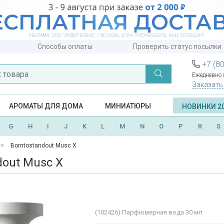
Способы оплаты
Проверить статус посылки
+7 (8
Ежедневно с
Заказать
АРОМАТЫ ДЛЯ ДОМА
МИНИАТЮРЫ
НОВИНКИ 2
G
H
I
J
K
L
M
N
O
P
R
S
Borntostandout Musc X
dout Musc X
(102426)
Парфюмерная вода 30 мл