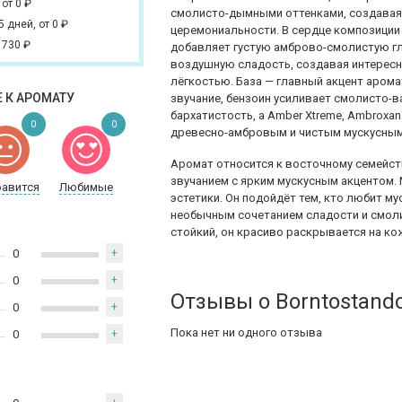
,
от 0
₽
смолисто-дымными оттенками, создавая 
 5 дней,
от 0
₽
церемониальности. В сердце композиции 
 730
₽
добавляет густую амброво-смолистую гл
воздушную сладость, создавая интерес
лёгкостью. База — главный акцент арома
 К АРОМАТУ
звучание, бензоин усиливает смолисто-в
бархатистость, а Amber Xtreme, Ambroxa
0
0
древесно-амбровым и чистым мускусны
Аромат относится к восточному семейст
звучанием с ярким мускусным акцентом. 
равится
Любимые
эстетики. Он подойдёт тем, кто любит 
необычным сочетанием сладости и смол
стойкий, он красиво раскрывается на ко
0
+
0
+
Отзывы о Borntostand
0
+
Пока нет ни одного отзыва
0
+