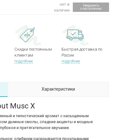
нет в
Уведомить
о поступлении
наличии
Скидки постоянным
Быстрая доставка по
клиентам
России
подробнее
подробнее
Характеристики
out Musc X
енный и гипнотический аромат с насыщенным
ором дымные смолы, сладкие акценты и мощные
убокое и притягательное звучание.
ельное: олибанум раскрывается прохладными