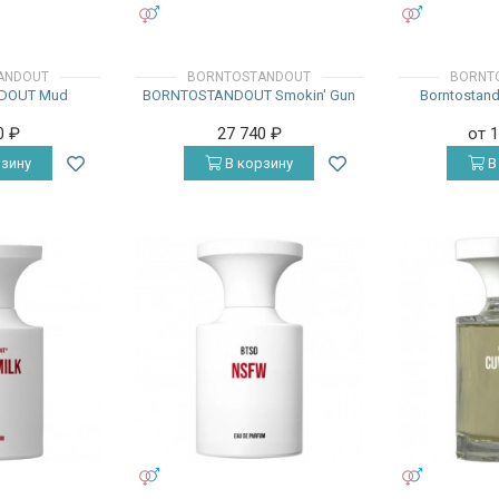
УНИСЕКС
УНИСЕКС
ANDOUT
BORNTOSTANDOUT
BORNT
DOUT Mud
BORNTOSTANDOUT Smokin' Gun
Borntostan
0
₽
27 740
₽
от 
зину
В корзину
В
УНИСЕКС
УНИСЕКС