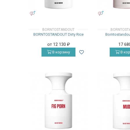
УНИСЕКС
УНИСЕКС
BORNTOSTANDOUT
BORNTOST
BORNTOSTANDOUT Dirty Rice
Borntostando
от 12 130
₽
17 68
В корзину
В кор