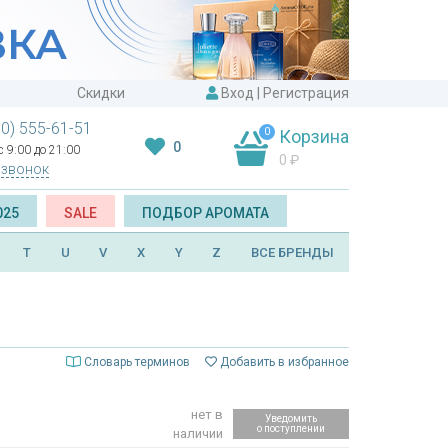
Скидки
Вход
|
Регистрация
00) 555-61-51
0
Корзина
0
 9:00 до 21:00
0
₽
 звонок
025
SALE
ПОДБОР АРОМАТА
T
U
V
X
Y
Z
ВСЕ БРЕНДЫ
Словарь терминов
Добавить в избранное
нет в
Уведомить
о поступлении
наличии