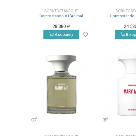
BORNTOSTANDOUT
BORNTOST
Borntostandout L'Animal
Borntostandout
28 380
₽
24 58
В корзину
В кор
УНИСЕКС
УНИСЕКС