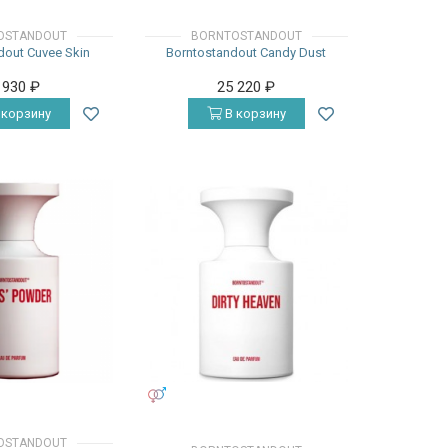
OSTANDOUT
BORNTOSTANDOUT
dout Cuvee Skin
Borntostandout Candy Dust
 930
₽
25 220
₽
 корзину
В корзину
УНИСЕКС
OSTANDOUT