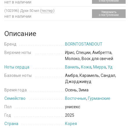
о поступлении
нет в наличии
(102396)
Духи 50 мл (
тестер
)
Уведомить
о поступлении
нет в наличии
Описание
Бренд
BORNTOSTANDOUT
Верхние ноты
Ирис, Специи, Амбретта,
Молоко, Воск для свечей
Ноты сердца
Ваниль
,
Кожа
,
Мирра
,
Уд
Базовые ноты
Амбра, Карамель, Сандал,
Джордживуд
Время года
Осень, Зима
Семейство
Восточные
,
Гурманские
Пол
унисекс
Год
2025
Страна
Корея