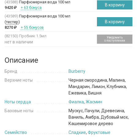
(43588)
Парфюмерная вода 100 мл
В корзину
9420
₽
+ 63 бонуса
(43589)
Парфюмерная вода 100 мл
В корзину
(
тестер
)
8270
₽
+ 55 бонусов
(82150)
Пробник 1.5мл
Уведомить
о поступлении
нет в наличии
Описание
Бренд
Burberry
Верхние ноты
Черная смородина, Малина,
Мандарин, Лимон, Клубника,
Ежевика, Вишня
Ноты сердца
Фиалка
,
Жасмин
Базовые ноты
Мускус, Пачули, Древесина,
Ваниль, Амбра, Дубовый мох,
Кашемировое дерево
Семейство
Сладкие
,
Фруктовые