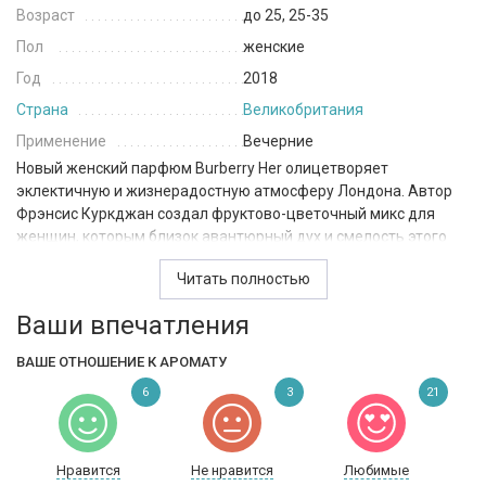
Возраст
до 25, 25-35
Пол
женские
Год
2018
Страна
Великобритания
Применение
Вечерние
Новый женский парфюм Burberry Her олицетворяет
эклектичную и жизнерадостную атмосферу Лондона. Автор
Фрэнсис Куркджан создал фруктово-цветочный микс для
женщин, которым близок авантюрный дух и смелость этого
города.
Читать полностью
Духи «Барбери Хё» покоряют запахом пропитанных солнцем
Ваши впечатления
ягод — черной смородины и малины, с которыми
переплетаются соблазнительные ноты фиалки и жасмина,
ВАШЕ ОТНОШЕНИЕ К АРОМАТУ
теплые оттенки пижмы и амбры. Легкий мускусный шлейф
оставляет интригующее послевкусие. Этот фирменный
6
3
21
аромат запоминается с первых аккордов, придает женщине
притягательность и яркую индивидуальность. Духи Burberry
Her — стильный штрих к вашему образу и идеальный
Нравится
Не нравится
Любимые
аксессуар на все случаи жизни.