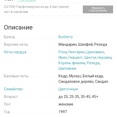
(22709)
Парфюмерная вода 4,5мл (мини)
Уведомить
о поступлении
нет в наличии
Описание
Бренд
Burberry
Верхние ноты
Мандарин, Шалфей, Резеда
Ноты сердца
Роза
,
Нектарин
,
Цикламен
,
Ирис
,
Гиацинт
,
Цветок персика
,
Корень фиалки
,
Резеда
,
Шиповник
Базовые ноты
Кедр, Мускус, Белый кедр,
Сандаловое дерево, Сандал
Семейство
Цветочные
Возраст
до 25, 25-35, 35-45, 45+
Пол
женские
Год
1997