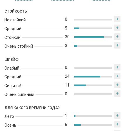
идеально подходит для использования в течение всего года,
СТОЙКОСТЬ
особенно в теплые солнечные дни. Он подчеркивает женскую
красоту и элегантность, добавляет уверенности и шарма в
+
0
Не стойкий
образ, подчеркивая индивидуальность и женственность его
+
5
Средний
обладательницы.
+
30
Стойкий
+
3
Очень стойкий
ШЛЕЙФ
+
0
Слабый
+
24
Средний
+
11
Сильный
+
0
Очень сильный
ДЛЯ КАКОГО ВРЕМЕНИ ГОДА?
+
1
Лето
+
6
Осень