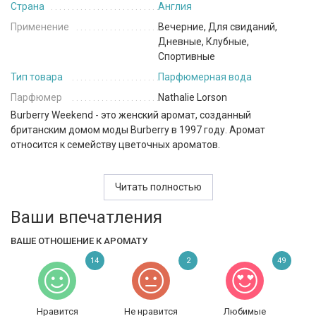
Страна
Англия
Применение
Вечерние, Для свиданий,
Дневные, Клубные,
Спортивные
Тип товара
Парфюмерная вода
Парфюмер
Nathalie Lorson
Burberry Weekend - это женский аромат, созданный
британским домом моды Burberry в 1997 году. Аромат
относится к семейству цветочных ароматов.
Верхние ноты парфюма включают мандарин, шалфей и
резеду, которые создают свежий и яркий старт композиции. В
Читать полностью
сердце раскрываются ноты розы, нектарина, цикламена,
Ваши впечатления
ириса, гиацинта, цветка персика, корня фиалки, резеды и
шиповника, которые добавляют аромату изысканности и
ВАШЕ ОТНОШЕНИЕ К АРОМАТУ
женственности. Базовые ноты аромата включают кедр,
мускус, белый кедр, сандаловое дерево и сандал, которые
14
2
49
создают теплый и соблазнительный шлейф.
Burberry Weekend - это аромат, который подойдет девушкам,
Нравится
Не нравится
Любимые
которые любят свежесть и легкость в ароматах. Композиция