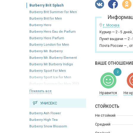
Burberry Brit Splash
Burberry Brit Summer for Men
Информац
Burberry Brit for Men
Burberry Hero
г. Москва
Burberry Hero Eau de Parfum
Курьер
—
2 - 5 дней
Burberry Hero Parfum
Пункт выдачи
—
2 -
Burberry London for Men
Почта России
—
,
от
Burberry Mr. Burberry
Burberry Mr. Burberry Element
ВАШЕ ОТНОШЕНИЕ
Burberry Mr Burberry Indigo
Burberry Sport For Men
2
Burberry Sport Ice for Men
Burberry Summer for Men 2013
Показать все
Нравится
Не н
УНИСЕКС
СТОЙКОСТЬ
Burberry Ash Flower
Не стойкий
Burberry High Tea
Средний
Burberry Snow Blossom