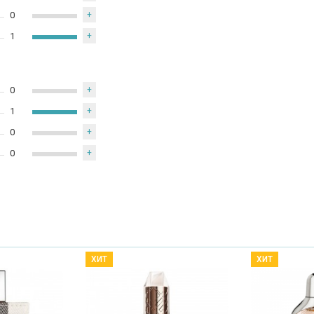
0
+
1
+
0
+
1
+
0
+
0
+
ХИТ
ХИТ