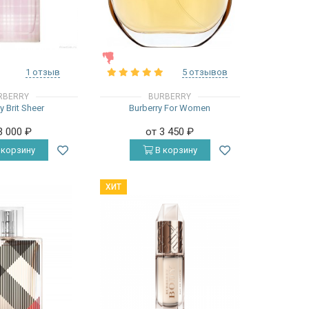
ЖЕНСКИЕ
1 отзыв
5 отзывов
RBERRY
BURBERRY
y Brit Sheer
Burberry For Women
3 000
₽
от 3 450
₽
 корзину
В корзину
ХИТ