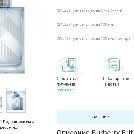
(24020)
Туалетная вода 5 мл. (мини)
(24022)
Туалетная вода 100 мл.
(39916)
Туалетная вода 100 мл. (
тестер
)
Оплата при
100% Гарантия
получении
качества
подробнее
Описание
? Поделитесь им с
ых сетях:
Описание Burberry Brit