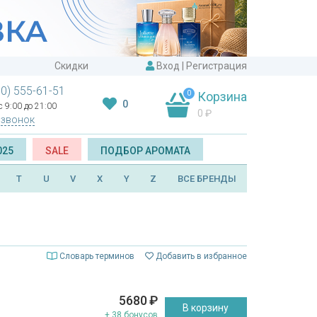
Скидки
Вход
|
Регистрация
00) 555-61-51
0
Корзина
0
 9:00 до 21:00
0
₽
 звонок
025
SALE
ПОДБОР АРОМАТА
T
U
V
X
Y
Z
ВСЕ БРЕНДЫ
Словарь терминов
Добавить в избранное
5680
₽
В корзину
+ 38 бонусов