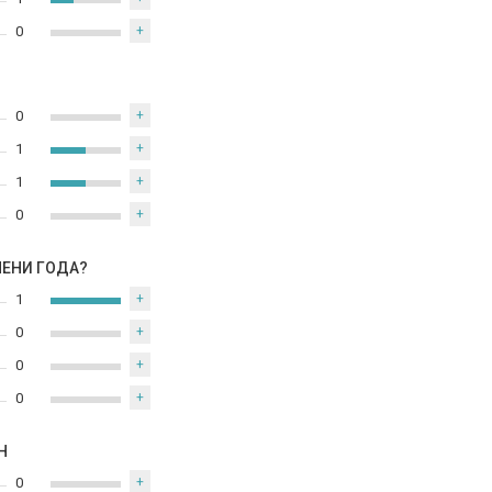
0
+
0
+
1
+
1
+
0
+
МЕНИ ГОДА?
1
+
0
+
0
+
0
+
Н
0
+