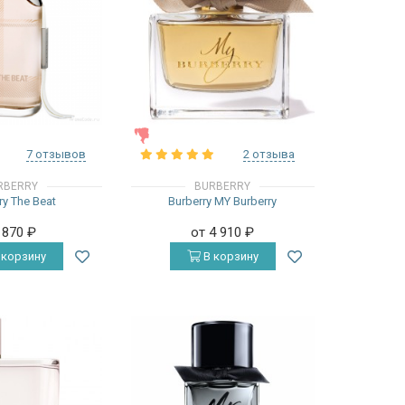
ЖЕНСКИЕ
7 отзывов
2 отзыва
RBERRY
BURBERRY
ry The Beat
Burberry MY Burberry
 870
₽
от 4 910
₽
 корзину
В корзину