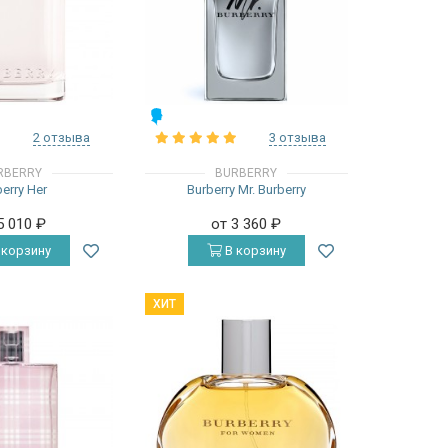
МУЖСКИЕ
2 отзыва
3 отзыва
RBERRY
BURBERRY
erry Her
Burberry Mr. Burberry
5 010
₽
от 3 360
₽
 корзину
В корзину
ХИТ