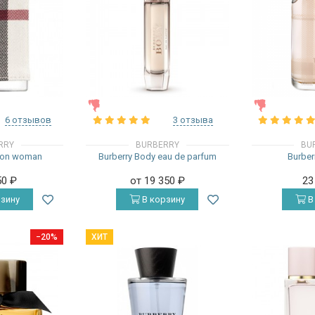
ЖЕНСКИЕ
ЖЕНСКИЕ
6 отзывов
3 отзыва
RRY
BURBERRY
BU
don woman
Burberry Body eau de parfum
Burber
50
₽
от 19 350
₽
23
зину
В корзину
В
−20%
ХИТ