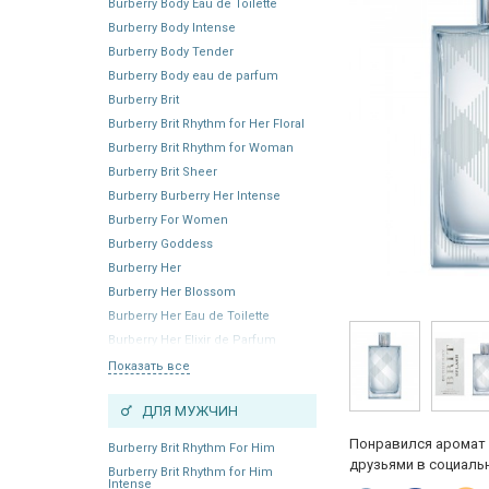
Burberry Body Eau de Toilette
Burberry Body Intense
Burberry Body Tender
Burberry Body eau de parfum
Burberry Brit
Burberry Brit Rhythm for Her Floral
Burberry Brit Rhythm for Woman
Burberry Brit Sheer
Burberry Burberry Her Intense
Burberry For Women
Burberry Goddess
Burberry Her
Burberry Her Blossom
Burberry Her Eau de Toilette
Burberry Her Elixir de Parfum
Показать все
ДЛЯ МУЖЧИН
Понравился аромат 
Burberry Brit Rhythm For Him
друзьями в социальн
Burberry Brit Rhythm for Him
Intense