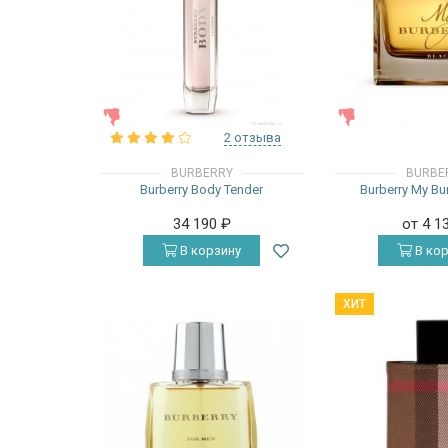
ЖЕНСКИЕ
ЖЕНСКИЕ
2 отзыва
BURBERRY
BURBE
Burberry Body Tender
Burberry My Bu
34 190
₽
от 4 1
В корзину
В кор
ХИТ