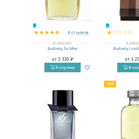
МУЖСКИЕ
МУЖСКИЕ
8 отзывов
BURBERRY
BURBE
Burberry for Men
Burberry Lond
от 2 330
₽
от 3 2
В корзину
В кор
ХИТ