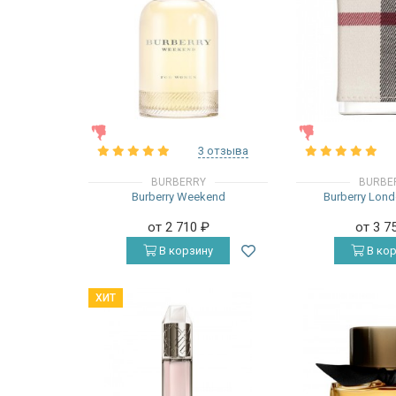
ЖЕНСКИЕ
ЖЕНСКИЕ
3 отзыва
BURBERRY
BURBE
Burberry Weekend
Burberry Lon
от 2 710
₽
от 3 7
В корзину
В кор
ХИТ