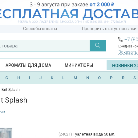
Способы оплаты
Проверить статус посылки
+7 (8
Ежедневно с
Заказать
АРОМАТЫ ДЛЯ ДОМА
МИНИАТЮРЫ
НОВИНКИ 2
G
H
I
J
K
L
M
N
O
P
R
S
 Brit Splash
it Splash
зыв
(24021)
Туалетная вода 50 мл.