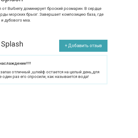
Men от Burberry доминирует броский розмарин. В сердце
орды морских брызг. Завершает композицию база, где
и дубового мха.
 Splash
+ Добавить отзыв
наслаждение!!!!
 запах отличный ,шлейф остается на целый день,для
е один раз его спросили, как называется вода!