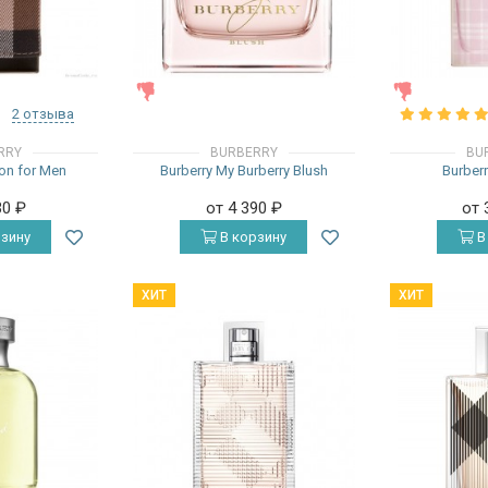
ЖЕНСКИЕ
ЖЕНСКИЕ
2 отзыва
RRY
BURBERRY
BU
on for Men
Burberry My Burberry Blush
Burberr
30
₽
от 4 390
₽
от 
зину
В корзину
В
ХИТ
ХИТ