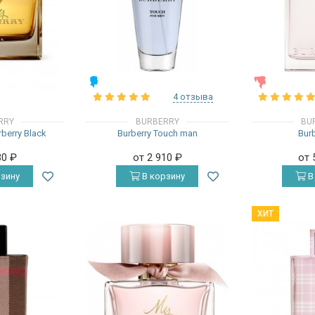
МУЖСКИЕ
ЖЕНСКИЕ
4 отзыва
RRY
BURBERRY
BU
rberry Black
Burberry Touch man
Burb
30
₽
от 2 910
₽
от 
зину
В корзину
В
ХИТ