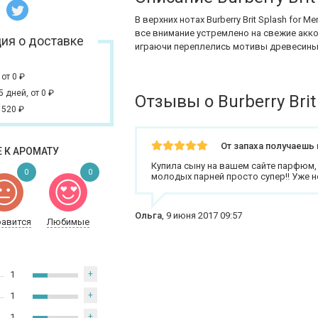
В верхних нотах Burberry Brit Splash for 
все внимание устремлено на свежие акк
ия о доставке
играючи переплелись мотивы древесины 
,
от 0
₽
 5 дней,
от 0
₽
Отзывы о Burberry Brit
 520
₽
От запаха получаешь 
 К АРОМАТУ
Купила сыну на вашем сайте парфюм,
0
0
молодых парней просто супер!! Уже н
Ольга
,
9 июня 2017 09:57
равится
Любимые
1
+
1
+
1
+