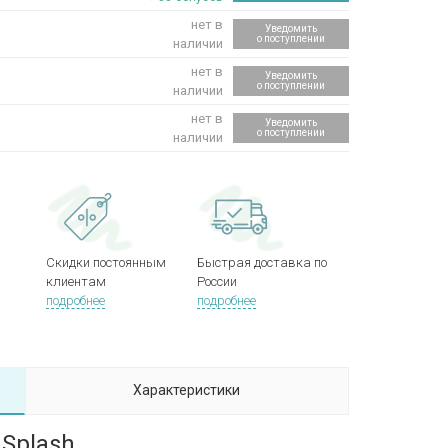
нет в
Уведомить
о поступлении
наличии
нет в
Уведомить
о поступлении
наличии
нет в
Уведомить
о поступлении
наличии
Скидки постоянным
Быстрая доставка по
клиентам
России
подробнее
подробнее
Характеристики
 Splash