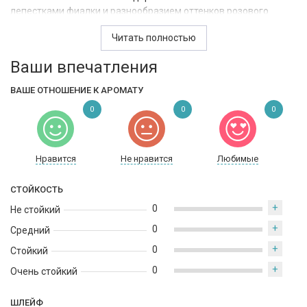
лепестками фиалки и разнообразием оттенков розового
масла. «Сердце» аромата - сладкие и чувственные ноты
Читать полностью
цветков персика, фрезии и пиона. А дополнено все это
фруктово-цветочное великолепие слегка терпкой
Ваши впечатления
композицией мускуса, амбры и белой гевеи.
ВАШЕ ОТНОШЕНИЕ К АРОМАТУ
0
0
0
Нравится
Не нравится
Любимые
СТОЙКОСТЬ
+
0
Не стойкий
+
0
Средний
+
0
Стойкий
+
0
Очень стойкий
ШЛЕЙФ