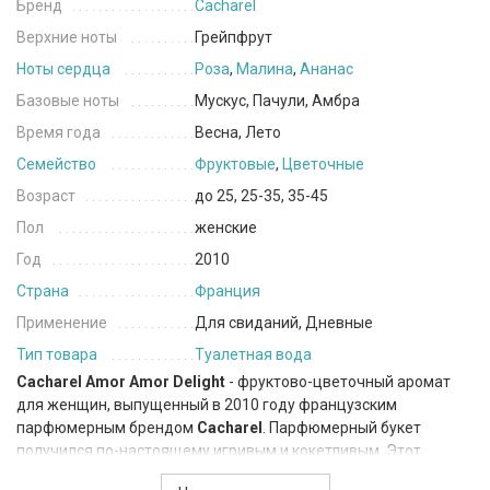
Бренд
Cacharel
Верхние ноты
Грейпфрут
Ноты сердца
Роза
,
Малина
,
Ананас
Базовые ноты
Мускус, Пачули, Амбра
Время года
Весна, Лето
Семейство
Фруктовые
,
Цветочные
Возраст
до 25, 25-35, 35-45
Пол
женские
Год
2010
Страна
Франция
Применение
Для свиданий, Дневные
Тип товара
Туалетная вода
Cacharel Amor Amor Delight
- фруктово-цветочный аромат
для женщин, выпущенный в 2010 году французским
парфюмерным брендом
Cacharel
. Парфюмерный букет
получился по-настоящему игривым и кокетливым. Этот
ароматный шедевр подарит вам щедрую порцию