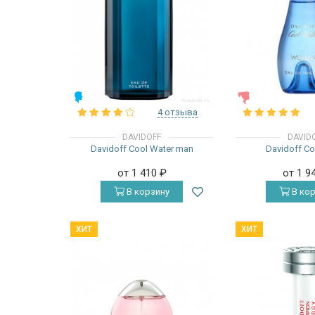
МУЖСКИЕ
ЖЕНСКИЕ
4 отзыва
DAVIDOFF
DAVID
Davidoff Cool Water man
Davidoff Co
от 1 410
₽
от 1 9
В корзину
В кор
ХИТ
ХИТ