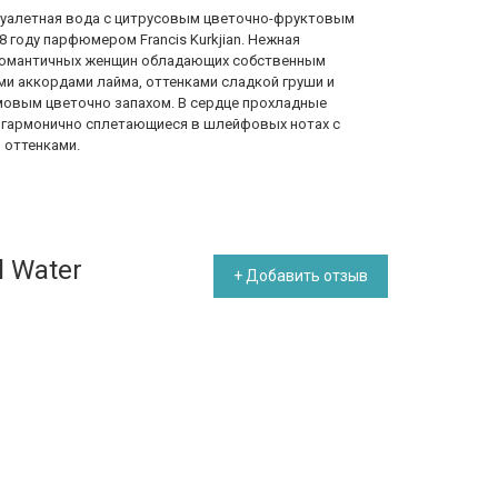
 туалетная вода с цитрусовым цветочно-фруктовым
 году парфюмером Francis Kurkjian. Нежная
романтичных женщин обладающих собственным
и аккордами лайма, оттенками сладкой груши и
овым цветочно запахом. В сердце прохладные
, гармонично сплетающиеся в шлейфовых нотах с
 оттенками.
l Water
+ Добавить отзыв