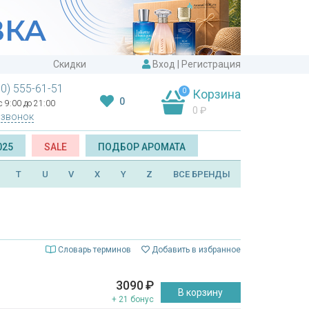
Скидки
Вход
|
Регистрация
00) 555-61-51
0
Корзина
0
 9:00 до 21:00
0
₽
 звонок
025
SALE
ПОДБОР АРОМАТА
T
U
V
X
Y
Z
ВСЕ БРЕНДЫ
Словарь терминов
Добавить в избранное
3090
₽
В корзину
+ 21 бонус