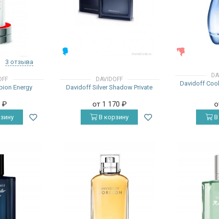
МУЖСКИЕ
ЖЕНСКИЕ
3 отзыва
DA
OFF
DAVIDOFF
Davidoff Cool
pion Energy
Davidoff Silver Shadow Private
0
₽
от 1 170
₽
о
зину
В корзину
В