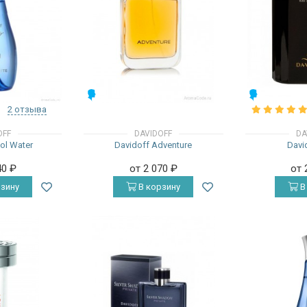
МУЖСКИЕ
МУЖСКИЕ
2 отзыва
OFF
DAVIDOFF
DA
ol Water
Davidoff Adventure
Davi
40
₽
от 2 070
₽
от 
зину
В корзину
В