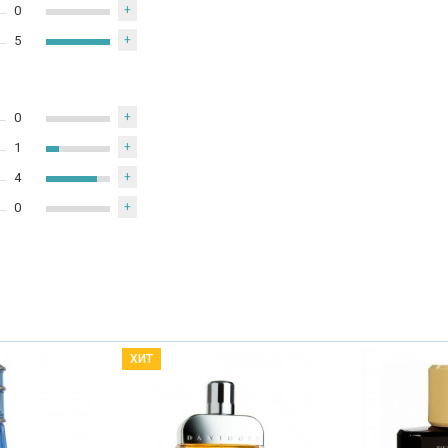
0
+
5
+
0
+
1
+
4
+
0
+
ХИТ