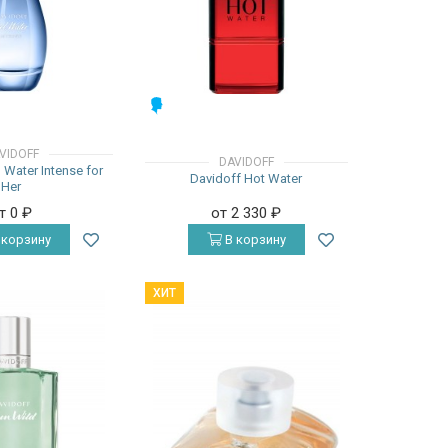
МУЖСКИЕ
VIDOFF
DAVIDOFF
 Water Intense for
Davidoff Hot Water
Her
т 0
₽
от 2 330
₽
 корзину
В корзину
ХИТ