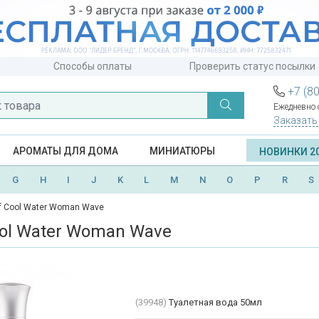
Способы оплаты
Проверить статус посылки
+7 (8
Ежедневно с
Заказать
АРОМАТЫ ДЛЯ ДОМА
МИНИАТЮРЫ
НОВИНКИ 2
G
H
I
J
K
L
M
N
O
P
R
S
ff Cool Water Woman Wave
ool Water Woman Wave
(39948)
Туалетная вода 50мл