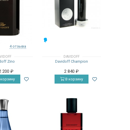
МУЖСКИЕ
4 отзыва
VIDOFF
DAVIDOFF
doff Zino
Davidoff Champion
2 200
₽
2 840
₽
 корзину
В корзину