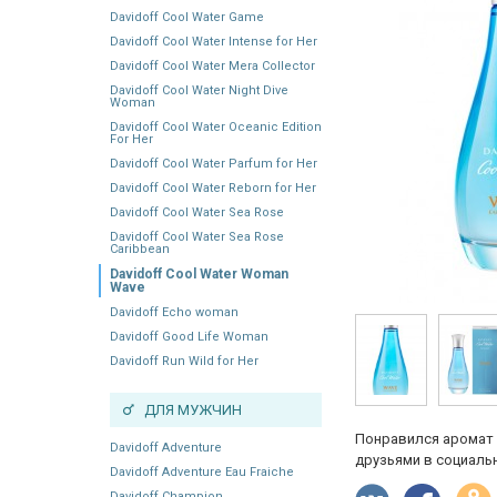
Davidoff Cool Water Game
Davidoff Cool Water Intense for Her
Davidoff Cool Water Mera Collector
Davidoff Cool Water Night Dive
Woman
Davidoff Cool Water Oceanic Edition
For Her
Davidoff Cool Water Parfum for Her
Davidoff Cool Water Reborn for Her
Davidoff Cool Water Sea Rose
Davidoff Cool Water Sea Rose
Caribbean
Davidoff Cool Water Woman
Wave
Davidoff Echo woman
Davidoff Good Life Woman
Davidoff Run Wild for Her
ДЛЯ МУЖЧИН
Понравился аромат 
Davidoff Adventure
друзьями в социальн
Davidoff Adventure Eau Fraiche
Davidoff Champion