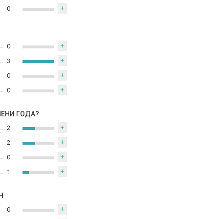
0
+
0
+
3
+
0
+
0
+
МЕНИ ГОДА?
2
+
2
+
0
+
1
+
Н
0
+