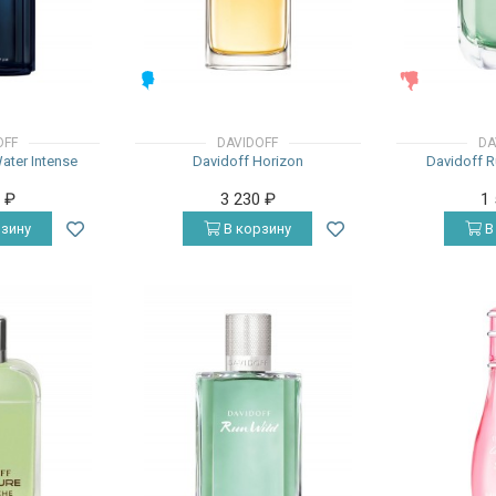
МУЖСКИЕ
ЖЕНСКИЕ
OFF
DAVIDOFF
DA
ater Intense
Davidoff Horizon
Davidoff R
0
₽
3 230
₽
1
зину
В корзину
В