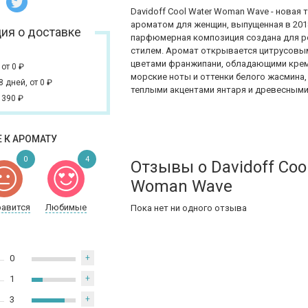
Davidoff
Cool Water Woman Wave - новая
ароматом для женщин, выпущенная в 2018
ия о доставке
парфюмерная композиция создана для 
стилем. Аромат открывается цитрусовым
цветами франжипани, обладающими крем
,
от 0
₽
морские ноты и оттенки белого жасмина
 8 дней,
от 0
₽
теплыми акцентами янтаря и древесными
 390
₽
 К АРОМАТУ
0
4
Отзывы о Davidoff Coo
Woman Wave
равится
Любимые
Пока нет ни одного отзыва
0
+
1
+
3
+