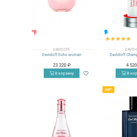
ЖЕНСКИЕ
МУЖСКИЕ
DAVIDOFF
DAVID
Davidoff Echo woman
Davidoff Cham
23 220
₽
4 52
В корзину
В кор
ХИТ