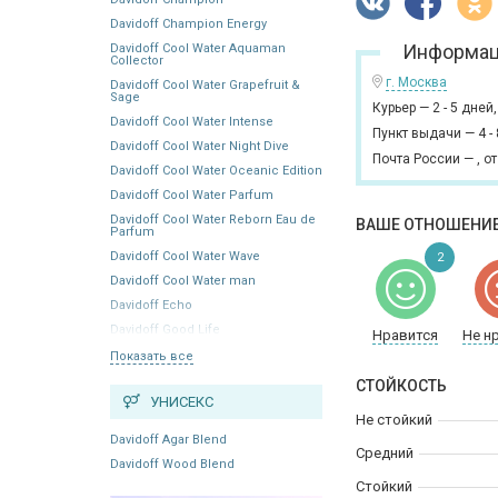
Davidoff Champion Energy
Информац
Davidoff Cool Water Aquaman
Collector
г. Москва
Davidoff Cool Water Grapefruit &
Sage
Курьер
—
2 - 5 дней
Davidoff Cool Water Intense
Пункт выдачи
—
4 -
Davidoff Cool Water Night Dive
Почта России
—
,
от
Davidoff Cool Water Oceanic Edition
Davidoff Cool Water Parfum
Davidoff Cool Water Reborn Eau de
ВАШЕ ОТНОШЕНИЕ
Parfum
Davidoff Cool Water Wave
2
Davidoff Cool Water man
Davidoff Echo
Davidoff Good Life
Нравится
Не н
Показать все
СТОЙКОСТЬ
УНИСЕКС
Не стойкий
Davidoff Agar Blend
Средний
Davidoff Wood Blend
Стойкий