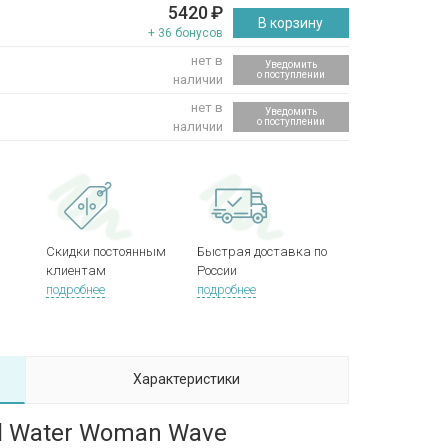
5420
₽
В корзину
+ 36 бонусов
нет в
Уведомить
о поступлении
наличии
нет в
Уведомить
о поступлении
наличии
Скидки постоянным
Быстрая доставка по
клиентам
России
подробнее
подробнее
Характеристики
ol Water Woman Wave