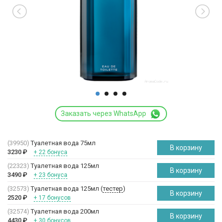
Заказать через WhatsApp
(39950)
Туалетная вода 75мл
В корзину
3230
₽
+ 22 бонуса
(22323)
Туалетная вода 125мл
В корзину
3490
₽
+ 23 бонуса
(32573)
Туалетная вода 125мл (
тестер
)
В корзину
2520
₽
+ 17 бонусов
(32574)
Туалетная вода 200мл
В корзину
4430
₽
+ 30 бонусов