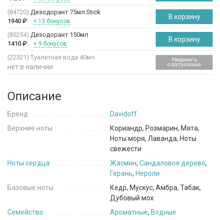
(84720)
Дезодорант 75мл Stick
В корзину
1940
₽
+ 13 бонусов
(85254)
Дезодорант 150мл
В корзину
1410
₽
+ 9 бонусов
(22321)
Туалетная вода 40мл
Уведомить
о поступлении
нет в наличии
Описание
Бренд
Davidoff
Верхние ноты
Кориандр, Розмарин, Мята,
Ноты моря, Лаванда, Ноты
свежести
Ноты сердца
Жасмин
,
Сандаловое дерево
,
Герань
,
Нероли
Базовые ноты
Кедр, Мускус, Амбра, Табак,
Дубовый мох
Семейство
Ароматные
,
Водные