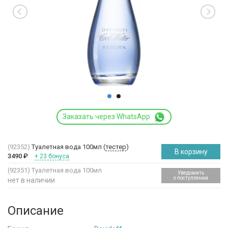
Заказать через WhatsApp
(92352)
Туалетная вода 100мл (
тестер
)
В корзину
3490
₽
+ 23 бонуса
(92351)
Туалетная вода 100мл
Уведомить
о поступлении
нет в наличии
Описание