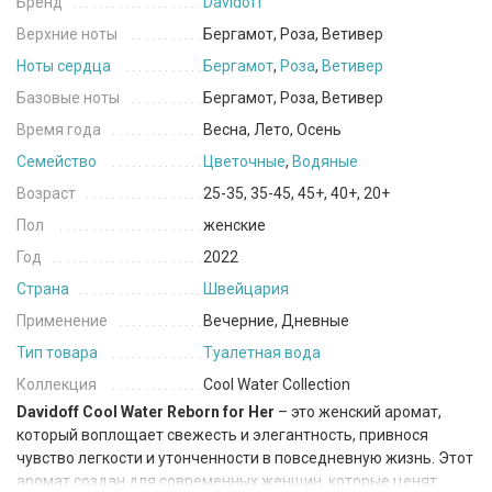
Бренд
Davidoff
Верхние ноты
Бергамот, Роза, Ветивер
Ноты сердца
Бергамот
,
Роза
,
Ветивер
Базовые ноты
Бергамот, Роза, Ветивер
Время года
Весна, Лето, Осень
Семейство
Цветочные
,
Водяные
Возраст
25-35, 35-45, 45+, 40+, 20+
Пол
женские
Год
2022
Страна
Швейцария
Применение
Вечерние, Дневные
Тип товара
Туалетная вода
Коллекция
Cool Water Collection
Davidoff Cool Water Reborn for Her
– это женский аромат,
который воплощает свежесть и элегантность, привнося
чувство легкости и утонченности в повседневную жизнь. Этот
аромат создан для современных женщин, которые ценят