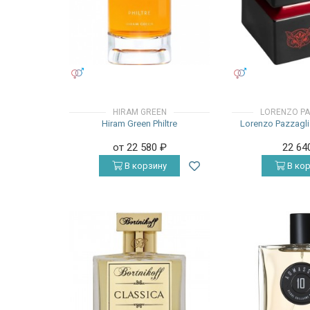
УНИСЕКС
УНИСЕКС
HIRAM GREEN
LORENZO PA
Hiram Green Philtre
Lorenzo Pazzagli
от 22 580
₽
22 64
В корзину
В кор