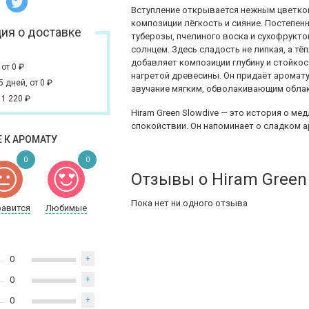
Вступление открывается нежным цветко
композиции лёгкость и сияние. Постепен
ия о доставке
туберозы, пчелиного воска и сухофрукто
солнцем. Здесь сладость не липкая, а тёп
добавляет композиции глубину и стойкос
,
от 0
₽
нагретой древесины. Он придаёт аромат
 5 дней,
от 0
₽
звучание мягким, обволакивающим обла
 1 220
₽
Hiram Green Slowdive — это история о ме
спокойствии. Он напоминает о сладком а
 К АРОМАТУ
0
0
Отзывы о ​Hiram Green
Пока нет ни одного отзыва
равится
Любимые
0
+
0
+
0
+