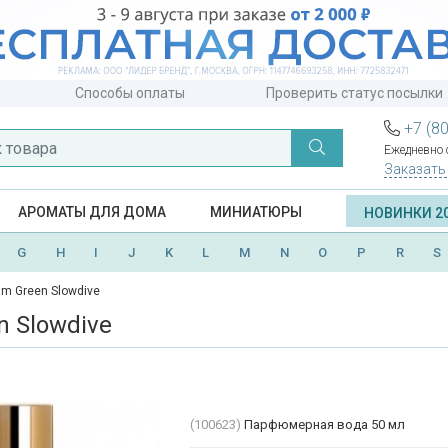
Способы оплаты
Проверить статус посылки
+7 (8
Ежедневно с
Заказать
АРОМАТЫ ДЛЯ ДОМА
МИНИАТЮРЫ
НОВИНКИ 2
G
H
I
J
K
L
M
N
O
P
R
S
ram Green Slowdive
n Slowdive
(100623)
Парфюмерная вода 50 мл