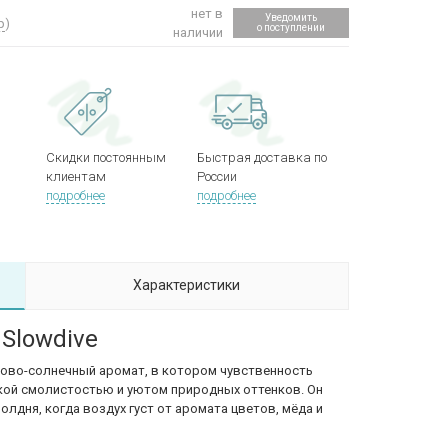
нет в
Уведомить
р
)
о поступлении
наличии
Скидки постоянным
Быстрая доставка по
клиентам
России
подробнее
подробнее
Характеристики
 Slowdive
дово-солнечный аромат, в котором чувственность
гкой смолистостью и уютом природных оттенков. Он
лдня, когда воздух густ от аромата цветов, мёда и