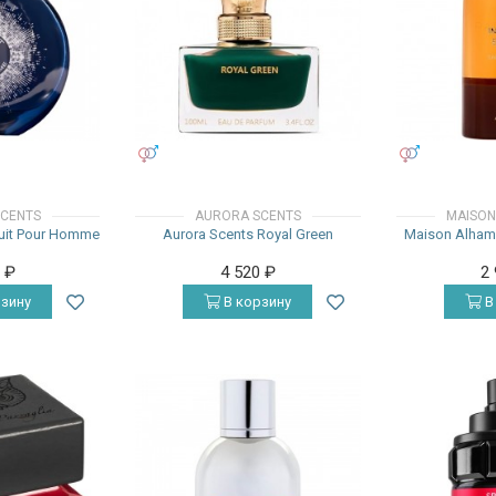
УНИСЕКС
УНИСЕКС
CENTS
AURORA SCENTS
MAISON
Nuit Pour Homme
Aurora Scents Royal Green
Maison Alham
0
₽
4 520
₽
2
зину
В корзину
В