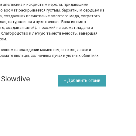
м апельсина и искристым нероли, придающими
но аромат раскрывается густым, бархатным сердцем из
в, создающих впечатление золотого меда, согретого
лая, натуральная и чувственная. База из смол
ть, создавая шлейф, похожий на аромат ладана и
у благородство и лёгкую таинственность, завершая
ком.
дленном наслаждении моментом, о тепле, ласке и
ромате пыльцы, солнечных лучах и уютных объятиях.
 Slowdive
+ Добавить отзыв