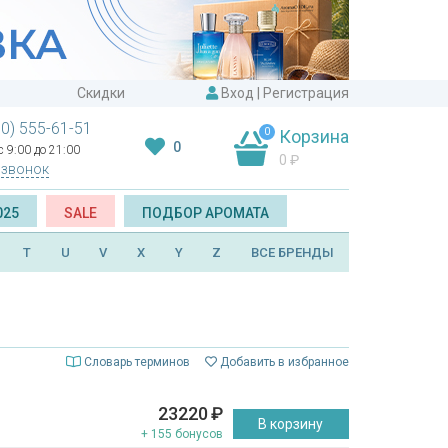
Скидки
Вход
|
Регистрация
00) 555-61-51
0
Корзина
0
 9:00 до 21:00
0
₽
 звонок
025
SALE
ПОДБОР АРОМАТА
T
U
V
X
Y
Z
ВСЕ БРЕНДЫ
Словарь терминов
Добавить в избранное
23220
₽
В корзину
+ 155 бонусов