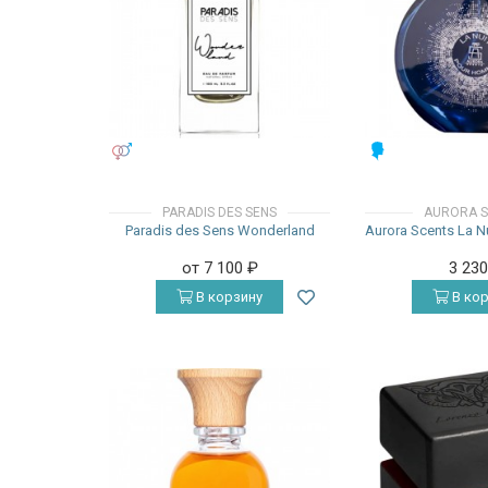
УНИСЕКС
МУЖСКИЕ
PARADIS DES SENS
AURORA S
Paradis des Sens Wonderland
Aurora Scents La 
от 7 100
₽
3 23
В корзину
В кор