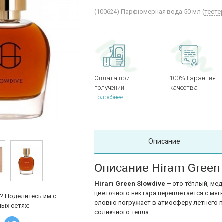
(100624)
Парфюмерная вода 50 мл (
тесте
Оплата при
100% Гарантия
получении
качества
подробнее
Описание
Описание ​Hiram Green
Hiram Green Slowdive
— это тёплый, ме
цветочного нектара переплетается с мя
? Поделитесь им с
словно погружает в атмосферу летнего по
ых сетях:
солнечного тепла.