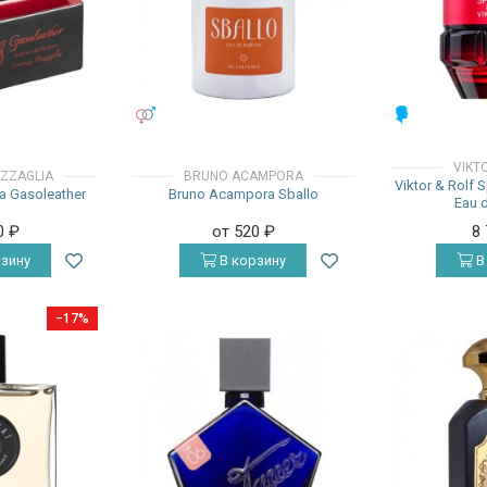
УНИСЕКС
МУЖСКИЕ
VIKT
ZZAGLIA
BRUNO ACAMPORA
Viktor & Rolf 
a Gasoleather
Bruno Acampora Sballo
Eau 
0
₽
от 520
₽
8
зину
В корзину
В
−17%