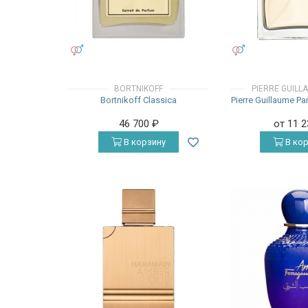
УНИСЕКС
УНИСЕКС
BORTNIKOFF
PIERRE GUILL
Bortnikoff Classica
Pierre Guillaume P
46 700
₽
от 11 
В корзину
В кор