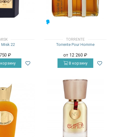
МУЖСКИЕ
MISK
TORRENTE
 Misk 22
Torrente Pour Homme
 750
₽
от 12 260
₽
 корзину
В корзину