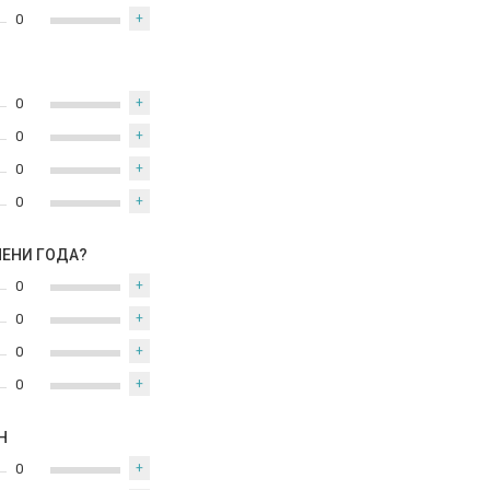
0
+
0
+
0
+
0
+
0
+
МЕНИ ГОДА?
0
+
0
+
0
+
0
+
Н
0
+