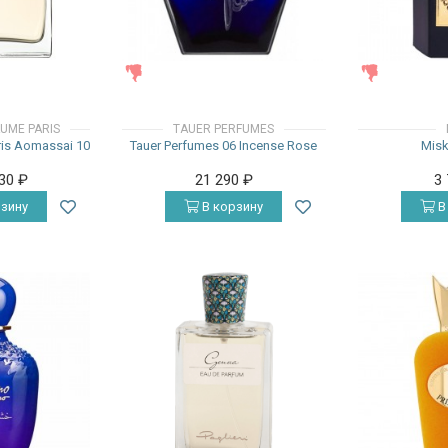
ЖЕНСКИЕ
ЖЕНСКИЕ
AUME PARIS
TAUER PERFUMES
aris Aomassai 10
Tauer Perfumes 06 Incense Rose
Misk
230
₽
21 290
₽
3
зину
В корзину
В