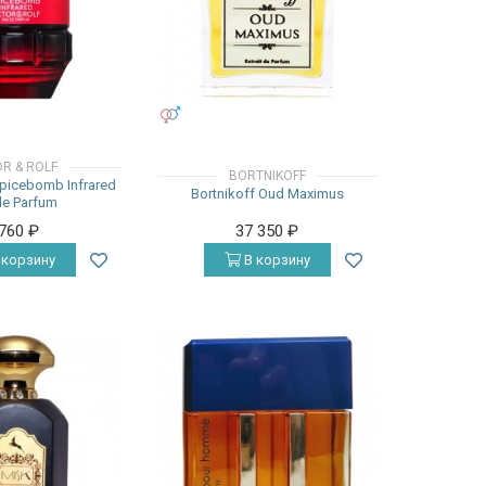
УНИСЕКС
OR & ROLF
BORTNIKOFF
Spicebomb Infrared
Bortnikoff Oud Maximus
de Parfum
 760
₽
37 350
₽
 корзину
В корзину