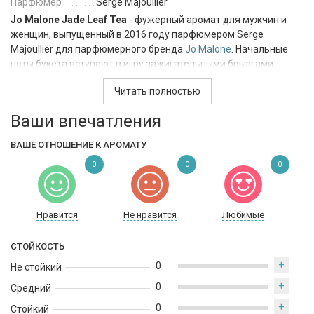
Парфюмер
Serge Majoullier
Jo Malone Jade Leaf Tea
- фужерный аромат для мужчин и
женщин, выпущенный в 2016 году парфюмером Serge
Majoullier для парфюмерного бренда
Jo Malone
. Начальные
ноты букета вступают в игру зажигательными брызгами
яркого и сочного грейпфрута. Через несколько минут их
Читать полностью
сопровождают вкрапления нежного кунжута и дымного
олибанума. Шлейф парфюмерной пирамиды окутывает
Ваши впечатления
аккордами роскошной ели, богатой смолы и бодрящего мате.
ВАШЕ ОТНОШЕНИЕ К АРОМАТУ
0
0
0
Нравится
Не нравится
Любимые
СТОЙКОСТЬ
+
0
Не стойкий
+
0
Средний
+
0
Стойкий