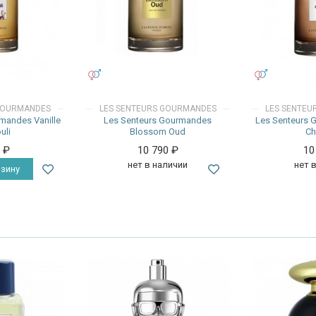
УНИСЕКС
УНИСЕКС
GOURMANDES
LES SENTEURS GOURMANDES
LES SENTE
mandes Vanille
Les Senteurs Gourmandes
Les Senteurs 
uli
Blossom Oud
Ch
0
₽
10 790
₽
10
нет в наличии
нет 
зину