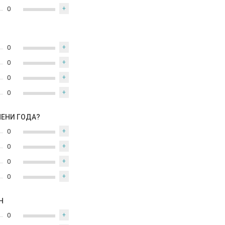
0
+
0
+
0
+
0
+
0
+
МЕНИ ГОДА?
0
+
0
+
0
+
0
+
Н
0
+