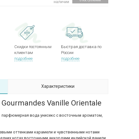
о поступлении
наличии
Скидки постоянным
Быстрая доставка по
клиентам
России
подробнее
подробнее
Характеристики
Gourmandes Vanille Orientale
le – парфюмерная вода унисекс с восточным ароматом,
евыми оттенками карамели и чувственными нотами
редних нотах восточными аккордами индийской ванили