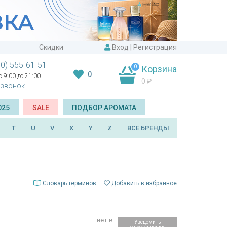
Скидки
Вход
|
Регистрация
00) 555-61-51
0
Корзина
0
 9:00 до 21:00
0
₽
 звонок
025
SALE
ПОДБОР АРОМАТА
T
U
V
X
Y
Z
ВСЕ БРЕНДЫ
Словарь терминов
Добавить в избранное
нет в
Уведомить