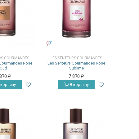
УНИСЕКС
URS GOURMANDES
LES SENTEURS GOURMANDES
 Gourmandes Rose
Les Senteurs Gourmandes Rose
Oud
Sublime
 870
₽
7 870
₽
 корзину
В корзину