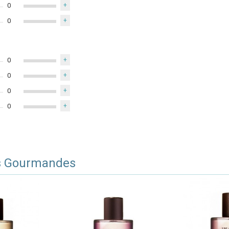
0
+
0
+
0
+
0
+
0
+
0
+
s Gourmandes