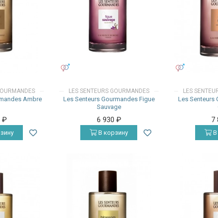
УНИСЕКС
УНИСЕКС
GOURMANDES
LES SENTEURS GOURMANDES
LES SENTE
rmandes Ambre
Les Senteurs Gourmandes Figue
Les Senteurs
d
Sauvage
0
₽
6 930
₽
7
зину
В корзину
В