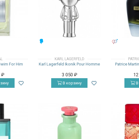
МУЖСКИЕ
УНИСЕКС
AL
KARL LAGERFELD
PATRI
Swim For Him
Karl Lagerfeld Ikonik Pour Homme
Patrice Marti
0
₽
3 050
₽
12
зину
В корзину
В