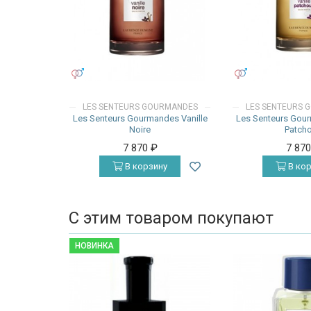
УНИСЕКС
УНИСЕКС
LES SENTEURS GOURMANDES
LES SENTEURS 
Les Senteurs Gourmandes Vanille
Les Senteurs Gour
Noire
Patcho
7 870
₽
7 87
В корзину
В кор
С этим товаром покупают
НОВИНКА