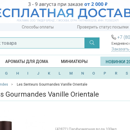
Способы оплаты
Проверить статус посылки
+7 (8
Ежедневно с
Заказать
АРОМАТЫ ДЛЯ ДОМА
МИНИАТЮРЫ
НОВИНКИ 2
G
H
I
J
K
L
M
N
O
P
R
S
andes
Les Senteurs Gourmandes Vanille Orientale
s Gourmandes Vanille Orientale
(42872)
Парфюмерная вода 100мл