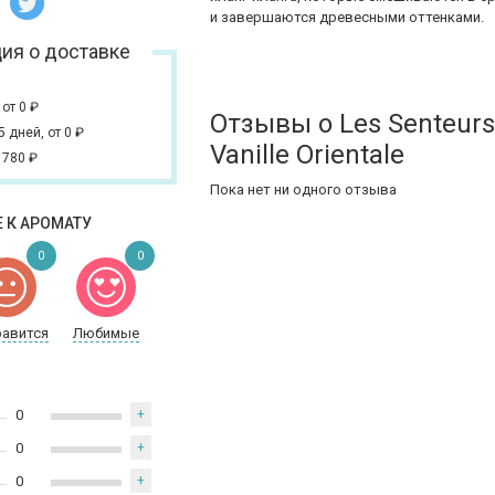
и завершаются древесными оттенками.
ия о доставке
,
от 0
₽
Отзывы о Les Senteur
 5 дней,
от 0
₽
Vanille Orientale
 780
₽
Пока нет ни одного отзыва
 К АРОМАТУ
0
0
равится
Любимые
0
+
0
+
0
+