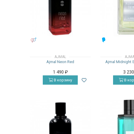
УНИСЕКС
МУЖСКИЕ
AJMAL
AJM
Ajmal Neon Red
Ajmal Midnight 
1 490
₽
3 23
В корзину
В кор