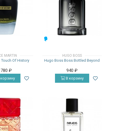
МУЖСКИЕ
CE MARTIN
HUGO BOSS
n Touch Of History
Hugo Boss Boss Bottled Beyond
 780
₽
940
₽
 корзину
В корзину