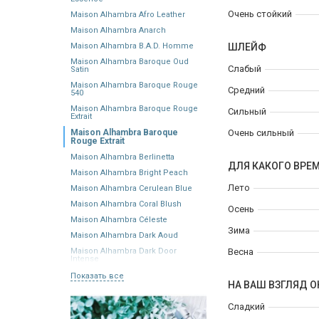
Очень стойкий
Maison Alhambra Afro Leather
Maison Alhambra Anarch
Maison Alhambra B.A.D. Homme
ШЛЕЙФ
Maison Alhambra Baroque Oud
Слабый
Satin
Maison Alhambra Baroque Rouge
Средний
540
Maison Alhambra Baroque Rouge
Сильный
Extrait
Maison Alhambra Baroque
Очень сильный
Rouge Extrait
Maison Alhambra Berlinetta
ДЛЯ КАКОГО ВРЕ
Maison Alhambra Bright Peach
Лето
Maison Alhambra Cerulean Blue
Maison Alhambra Coral Blush
Осень
Maison Alhambra Céleste
Зима
Maison Alhambra Dark Aoud
Maison Alhambra Dark Door
Весна
Intense
Показать все
НА ВАШ ВЗГЛЯД О
Сладкий