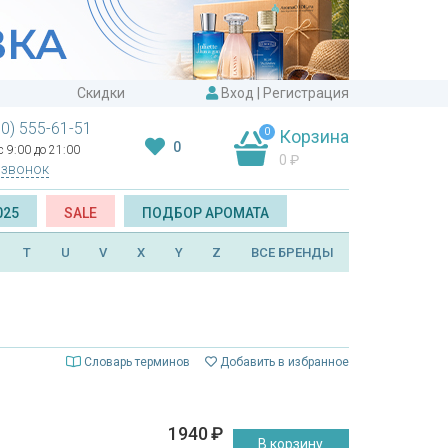
Скидки
Вход
|
Регистрация
00) 555-61-51
0
Корзина
0
 9:00 до 21:00
0
₽
 звонок
025
SALE
ПОДБОР АРОМАТА
T
U
V
X
Y
Z
ВСЕ БРЕНДЫ
Словарь терминов
Добавить в избранное
1940
₽
В корзину