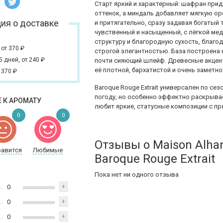
Старт яркий и характерный: шафран при
оттенок, а миндаль добавляет мягкую ор
ия о доставке
и притягательно, сразу задавая богатый 
чувственный и насыщенный, с лёгкой ме
структуру и благородную сухость, благо
,
от 370
₽
строгой элегантностью. База построена 
 5 дней,
от 240
₽
почти сияющий шлейф. Древесные акцент
её плотной, бархатистой и очень заметно
 370
₽
Baroque Rouge Extrait универсален по сез
погоду, но особенно эффектно раскрывае
 К АРОМАТУ
любит яркие, статусные композиции с п
0
0
Отзывы о Maison Alha
равится
Любимые
Baroque Rouge Extrait
Пока нет ни одного отзыва
0
+
0
+
0
+