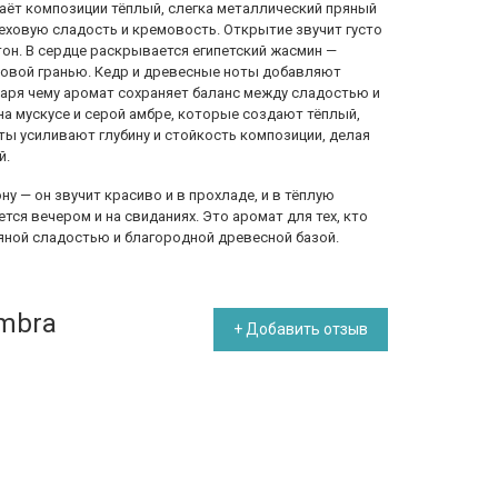
даёт композиции тёплый, слегка металлический пряный
еховую сладость и кремовость. Открытие звучит густо
тон. В сердце раскрывается египетский жасмин —
довой гранью. Кедр и древесные ноты добавляют
даря чему аромат сохраняет баланс между сладостью и
на мускусе и серой амбре, которые создают тёплый,
ы усиливают глубину и стойкость композиции, делая
й.
ону — он звучит красиво и в прохладе, и в тёплую
тся вечером и на свиданиях. Это аромат для тех, кто
ряной сладостью и благородной древесной базой.
mbra
+ Добавить отзыв