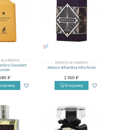
УНИСЕКС
 ALHAMBRA
MAISON ALHAMBRA
ambra Decadent
Maison Alhambra Infini Rose
onder
 680
₽
2 060
₽
 корзину
В корзину