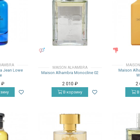
УНИСЕКС
ЖЕНСКИЕ
HAMBRA
MAISON
MAISON ALHAMBRA
a Jean Lowe
Maison Alh
Maison Alhambra Monocline 02
e
W
0
₽
2 010
₽
2
зину
В корзину
В