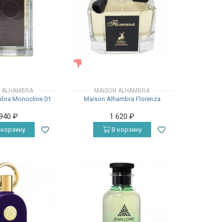
ЖЕНСКИЕ
 ALHAMBRA
MAISON ALHAMBRA
bra Monocline 01
Maison Alhambra Florenza
 940
₽
1 620
₽
 корзину
В корзину