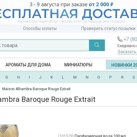
Способы оплаты
Проверить статус посылки
+7 (8
Ежедневно с
Заказать
АРОМАТЫ ДЛЯ ДОМА
МИНИАТЮРЫ
НОВИНКИ 2
G
H
I
J
K
L
M
N
O
P
R
S
Maison Alhambra Baroque Rouge Extrait
ambra Baroque Rouge Extrait
(101579)
Парфюмерная вода 100 мл