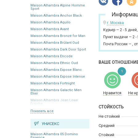
Maison Alhambra Alpine Homme
Sport
Информац
Maison Alhambra Anchor Black
Maison Alhambra Aquilo
г. Москва
Maison Alhambra Avant
Курьер
—
2 - 5 дней
Maison Alhambra Bronzé for Man
Пункт выдачи
—
2 -
Maison Alhambra Brûlant Oud
Почта России
—
,
от
Maison Alhambra Dark Door Sport
Maison Alhambra Encode
ВАШЕ ОТНОШЕНИЕ
Maison Alhambra Ethnic Oud
Maison Alhambra Expose Blanc
1
Maison Alhambra Expose Intense
Maison Alhambra Fortnight
Maison Alhambra Galactic Men
Нравится
Не н
Elixir
Maison Alhambra Jean Lowe
Fraiche
СТОЙКОСТЬ
Показать все
Не стойкий
УНИСЕКС
Средний
Maison Alhambra 05 Domino
Стойкий
Essence