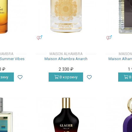
УНИСЕКС
УНИСЕКС
HAMBRA
MAISON ALHAMBRA
MAISON
 Summer Vibes
Maison Alhambra Anarch
Maison Alham
0
₽
2 330
₽
1
зину
В корзину
В