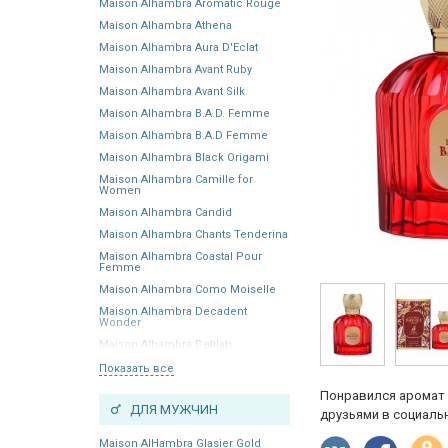
Maison Alhambra Aromatic Rouge
Maison Alhambra Athena
Maison Alhambra Aura D'Eclat
Maison Alhambra Avant Ruby
Maison Alhambra Avant Silk
Maison Alhambra B.A.D. Femme
Maison Alhambra B.A.D Femme
Maison Alhambra Black Origami
Maison Alhambra Camille for
Women
Maison Alhambra Candid
Maison Alhambra Chants Tenderina
Maison Alhambra Coastal Pour
Femme
Maison Alhambra Como Moiselle
Maison Alhambra Decadent
Wonder
Maison Alhambra Delilah
Показать все
Понравился аромат 
ДЛЯ МУЖЧИН
друзьями в социальн
Maison AlHambra Glasier Gold