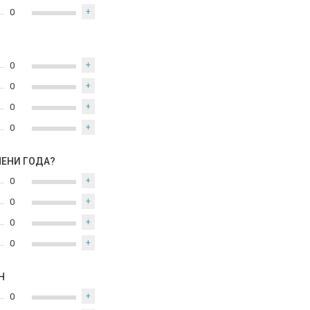
0
+
0
+
0
+
0
+
0
+
МЕНИ ГОДА?
0
+
0
+
0
+
0
+
Н
0
+