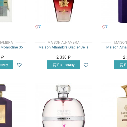
УНИСЕКС
УНИСЕКС
HAMBRA
MAISON ALHAMBRA
MAISON
 Monocline 05
Maison Alhambra Glacier Bella
Maison Alha
0
₽
2 330
₽
2
зину
В корзину
В