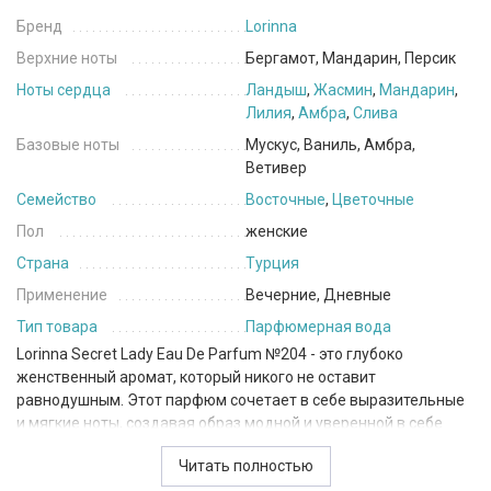
Бренд
Lorinna
Верхние ноты
Бергамот, Мандарин, Персик
Ноты сердца
Ландыш
,
Жасмин
,
Мандарин
,
Лилия
,
Амбра
,
Слива
Базовые ноты
Мускус, Ваниль, Амбра,
Ветивер
Семейство
Восточные
,
Цветочные
Пол
женские
Страна
Турция
Применение
Вечерние, Дневные
Тип товара
Парфюмерная вода
Lorinna Secret Lady Eau De Parfum №204 - это глубоко
женственный аромат, который никого не оставит
равнодушным. Этот парфюм сочетает в себе выразительные
и мягкие ноты, создавая образ модной и уверенной в себе
леди.
Читать полностью
В верхних нотах присутствуют свежие и яркие ароматы