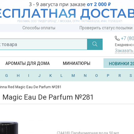
Способы оплаты
Проверить статус посылки
+7 (8
Ежедневно с
Заказать
АРОМАТЫ ДЛЯ ДОМА
МИНИАТЮРЫ
НОВИНКИ 2
G
H
I
J
K
L
M
N
O
P
R
S
rinna Red Magic Eau De Parfum №281
d Magic Eau De Parfum №281
(74418)
Парфюмерная вода 50 мл