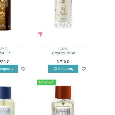
ЖЕНСКИЕ
JMAL
AJMAL
mal Ruh
Ajmal My Stellar
 580
₽
3 710
₽
 корзину
В корзину
НОВИНКА