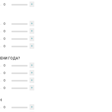
0
+
0
+
0
+
0
+
0
+
МЕНИ ГОДА?
0
+
0
+
0
+
0
+
Н
0
+