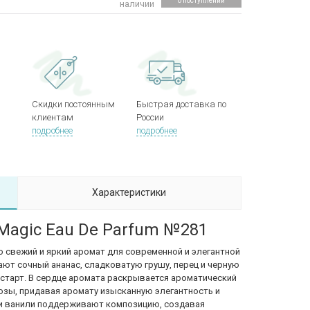
о поступлении
наличии
Скидки постоянным
Быстрая доставка по
клиентам
России
подробнее
подробнее
Характеристики
 Magic Eau De Parfum №281
это свежий и яркий аромат для современной и элегантной
т сочный ананас, сладковатую грушу, перец и черную
 старт. В сердце аромата раскрывается ароматический
 розы, придавая аромату изысканную элегантность и
 и ванили поддерживают композицию, создавая