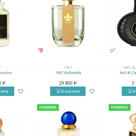
ЖЕНСКИЕ
УНИСЕКС
7
1907
ARD A
accino
1907 Bellanelle
Ard Al Z
0
₽
29 800
₽
2
зину
В корзину
В
НОВИНКА
НОВИНКА