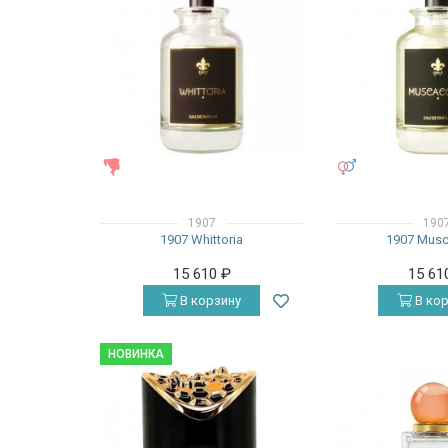
ЖЕНСКИЕ
УНИСЕКС
1907
190
1907 Whittoria
1907 Musc
15 610
₽
15 61
В корзину
В кор
НОВИНКА