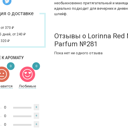
необыкновенно притягательный и манящий
идеально подходит для вечерних и днев
ия о доставке
шлейф.
,
от 370
₽
Отзывы о Lorinna Red 
 5 дней,
от 240
₽
 320
₽
Parfum №281
Пока нет ни одного отзыва
 К АРОМАТУ
0
0
равится
Любимые
0
+
0
+
0
+