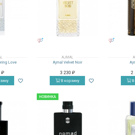
УНИСЕКС
УНИСЕКС
AL
AJMAL
A
ring Love
Ajmal Velvet Noir
Aj
0
₽
3 230
₽
2
зину
В корзину
В
НОВИНКА