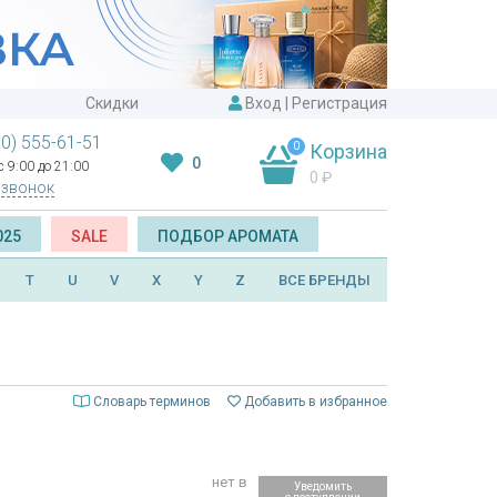
Скидки
Вход
|
Регистрация
00) 555-61-51
0
Корзина
0
 9:00 до 21:00
0
₽
 звонок
025
SALE
ПОДБОР АРОМАТА
T
U
V
X
Y
Z
ВСЕ БРЕНДЫ
Словарь терминов
Добавить в избранное
нет в
Уведомить