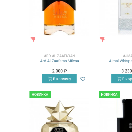
ЖЕНСКИЕ
ЖЕНСКИЕ
ARD AL ZAAFARAN
AJM
Ard Al Zaafaran Milena
Ajmal Whispe
2 000
₽
3 23
В корзину
В кор
НОВИНКА
НОВИНКА