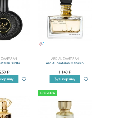
УНИСЕКС
L ZAAFARAN
ARD AL ZAAFARAN
aafaran Sudfa
Ard Al Zaafaran Manasib
 250
₽
1 140
₽
 корзину
В корзину
НОВИНКА