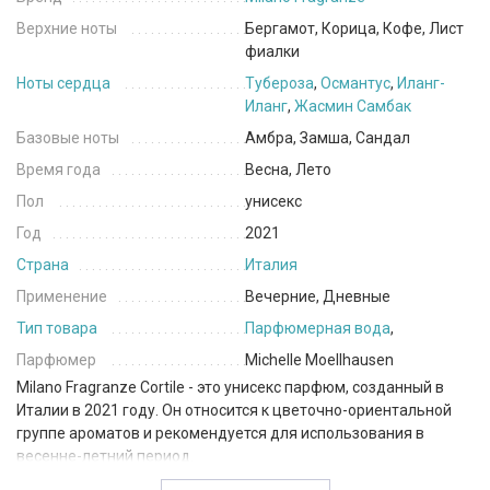
Верхние ноты
Бергамот, Корица, Кофе, Лист
фиалки
Ноты сердца
Тубероза
,
Османтус
,
Иланг-
Иланг
,
Жасмин Самбак
Базовые ноты
Амбра, Замша, Сандал
Время года
Весна, Лето
Пол
унисекс
Год
2021
Страна
Италия
Применение
Вечерние, Дневные
Тип товара
Парфюмерная вода
,
Парфюмер
Michelle Moellhausen
Milano Fragranze Cortile - это унисекс парфюм, созданный в
Италии в 2021 году. Он относится к цветочно-ориентальной
группе ароматов и рекомендуется для использования в
весенне-летний период.