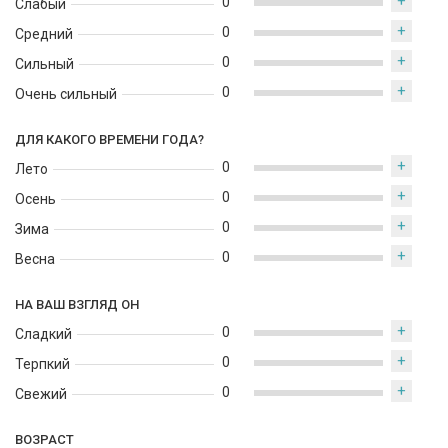
+
духи создают атмосферу изыска и женственности, отражая
0
Слабый
характер и индивидуальность своей носительницы.
+
0
Средний
+
0
Сильный
+
0
Очень сильный
ДЛЯ КАКОГО ВРЕМЕНИ ГОДА?
+
0
Лето
+
0
Осень
+
0
Зима
+
0
Весна
НА ВАШ ВЗГЛЯД ОН
+
0
Сладкий
+
0
Терпкий
+
0
Свежий
ВОЗРАСТ