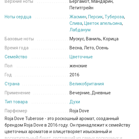
Верхние ноты
Бергамот, Мандарин,
Петитгрейн
Ноты сердца
Жасмин
,
Персик
,
Тубероза
,
Слива
,
Цветок апельсина
,
Лабданум
Базовые ноты
Мускус, Ваниль, Корица
Время года
Весна, Лето, Осень
Семейство
Цветочные
Пол
женские
Год
2016
Страна
Великобритания
Применение
Вечерние, Дневные
Тип товара
Духи
Парфюмер
Roja Dove
Roja Dove Tuberose - это роскошный аромат, созданный
брендом Roja Dove в 2016 году. Он принадлежит к семейству
цветочных ароматов и олицетворяет изысканный и
восхитительный букет, состоящий из самых роскошных и