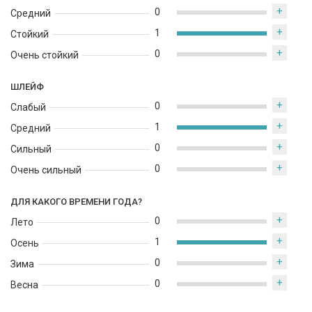
Tom Ford Champaca Absolute - это лучший выбор для сильных
+
0
Средний
и независимых женщин, которые хотят выразить свою
+
уверенность и элегантность. Созданный в США, этот парфюм
1
Стойкий
является искусным сочетанием настоящих мастеров
+
0
Очень стойкий
парфюмерии.
ШЛЕЙФ
+
0
Слабый
+
1
Средний
+
0
Сильный
+
0
Очень сильный
ДЛЯ КАКОГО ВРЕМЕНИ ГОДА?
+
0
Лето
+
1
Осень
+
0
Зима
+
0
Весна