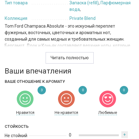
Тип товара
Запаска (refill)
,
Парфюмерная
вода
,
Коллекция
Private Blend
Tom Ford Champaca Absolute - это искусный переплет
фужерных, восточных, цветочных и ароматных нот,
созданный для самых модных и требовательных женщин.
Бергамот, Дрок и Коньяк составляют верхние ноты, которые
подчеркивают уверенность и элегантность обладательницы
Читать полностью
этого парфюма. Ноты сердца Фиалки, Жасмина, Орхидеи,
Чампаки и Коньяка создают сложный, но прекрасный аромат,
Ваши впечатления
который не оставит равнодушным никого. Базовые ноты
Амбры, Ванили, Каштана и Сандаля добавляют тепла,
ВАШЕ ОТНОШЕНИЕ К АРОМАТУ
чувственности и глубины.
3
0
0
Это идеальный выбор для весны и осени, когда прекрасны
дни и прохладные вечера. Совместимость с прекрасными
костюмами, клубными нарядами или вечерними платьями
Нравится
Не нравится
Любимые
делает его универсальным вариантом. Кроме того, это
отличный выбор для свиданий - оставьте неизгладимое
СТОЙКОСТЬ
впечатление на своего партнера.
+
0
Не стойкий