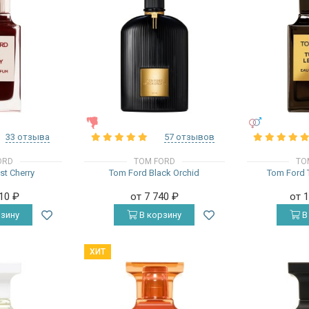
ЖЕНСКИЕ
УНИСЕКС
33 отзыва
57 отзывов
ORD
TOM FORD
TO
st Cherry
Tom Ford Black Orchid
Tom Ford 
710
₽
от 7 740
₽
от 
зину
В корзину
В
ХИТ