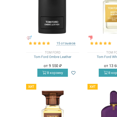
УНИСЕКС
ЖЕНСКИЕ
15 отзывов
TOM FORD
TOM F
Tom Ford Ombre Leather
Tom Ford Wh
от 9 550
₽
от 13 
В корзину
В кор
ХИТ
ХИТ