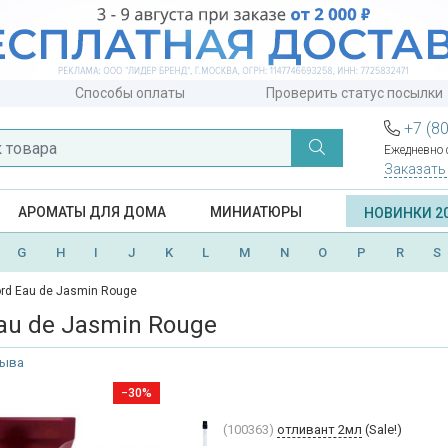
Способы оплаты
Проверить статус посылки
+7 (8
Ежедневно с
Заказать
АРОМАТЫ ДЛЯ ДОМА
МИНИАТЮРЫ
НОВИНКИ 2
G
H
I
J
K
L
M
N
O
P
R
S
rd Eau de Jasmin Rouge
au de Jasmin Rouge
зыва
−30%
(100363)
отливант 2мл
(Sale!)