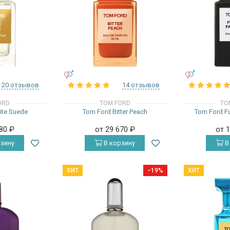
УНИСЕКС
УНИСЕКС
20 отзывов
14 отзывов
ORD
TOM FORD
TO
ite Suede
Tom Ford Bitter Peach
Tom Ford F
680
₽
от 29 670
₽
от 
зину
В корзину
В
ХИТ
−19%
ХИТ