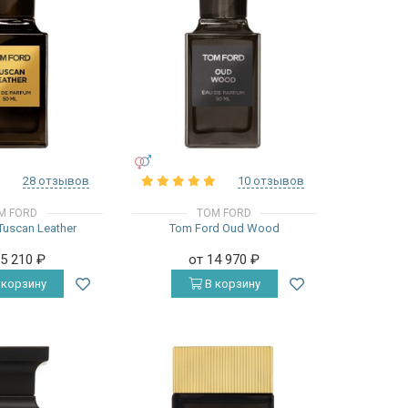
УНИСЕКС
28 отзывов
10 отзывов
M FORD
TOM FORD
Tuscan Leather
Tom Ford Oud Wood
15 210
₽
от 14 970
₽
 корзину
В корзину