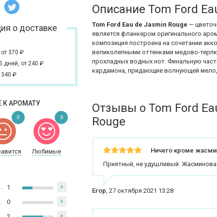
Описание Tom Ford Ea
Tom Ford Eau de Jasmin Rouge
— цветоч
ия о доставке
является фланкером оригинального аро
композиция построена на сочетании акк
великолепными оттенками медово-терпко
,
от 370
₽
прохладных водных нот. Финальную час
 5 дней,
от 240
₽
кардамона, придающие волнующей мелод
 340
₽
 К АРОМАТУ
Отзывы о Tom Ford Ea
0
0
Rouge
Ничего кроме жасми
равится
Любимые
Приятный, не удушливый. Жасминовая
1
+
Егор
,
27 октября 2021 13:28
0
+
2
+