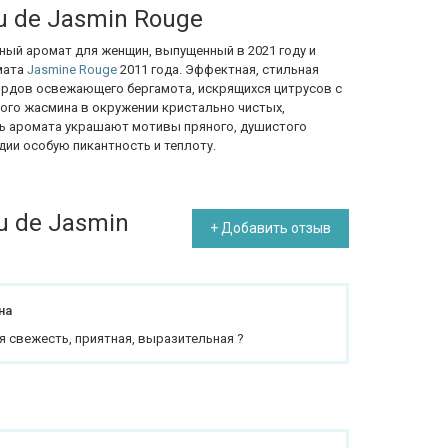
u de Jasmin Rouge
ный аромат для женщин, выпущенный в 2021 году и
мата
Jasmine Rouge
2011 года. Эффектная, стильная
ордов освежающего бергамота, искрящихся цитрусов с
го жасмина в окружении кристально чистых,
ть аромата украшают мотивы пряного, душистого
ии особую пикантность и теплоту.
u de Jasmin
+ Добавить отзыв
на
 свежесть, приятная, выразительная ?