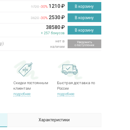
1210
₽
В корзину
1720
-30%
2530
₽
В корзину
3620
-30%
38580
₽
В корзину
+ 257 бонусов
нет в
Уведомить
ер
)
о поступлении
наличии
Скидки постоянным
Быстрая доставка по
клиентам
России
подробнее
подробнее
Характеристики