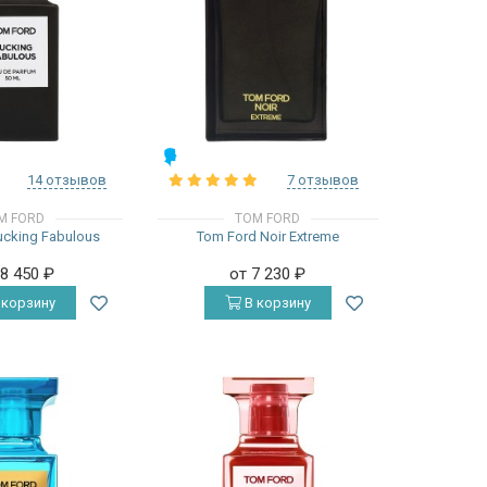
МУЖСКИЕ
14 отзывов
7 отзывов
M FORD
TOM FORD
ucking Fabulous
Tom Ford Noir Extreme
18 450
₽
от 7 230
₽
 корзину
В корзину