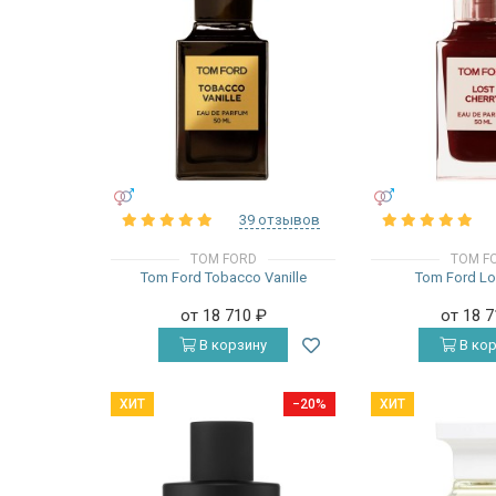
УНИСЕКС
УНИСЕКС
39 отзывов
TOM FORD
TOM F
Tom Ford Tobacco Vanille
Tom Ford Lo
от 18 710
₽
от 18 
В корзину
В кор
ХИТ
−20%
ХИТ