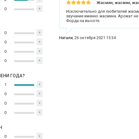
Жасмин, жасмин, жа
0
+
Исключительно для любителей жасми
звучание именно жасмина. Аромат не 
Форда на высоте.
0
+
Натали
,
26 октября 2021 15:34
0
+
0
+
0
+
МЕНИ ГОДА?
1
+
0
+
0
+
0
+
Н
0
+