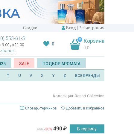
Скидки
Вход
|
Регистрация
00) 555-61-51
0
Корзина
0
 9:00 до 21:00
0
₽
 звонок
025
SALE
ПОДБОР АРОМАТА
T
U
V
X
Y
Z
ВСЕ БРЕНДЫ
Коллекция: Resort Collection
Словарь терминов
Добавить в избранное
490
₽
В корзину
690
-30%