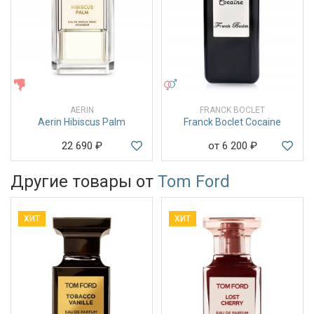
ЖЕНСКИЕ
УНИСЕКС
AERIN
FRANCK BOCLET
Aerin Hibiscus Palm
Franck Boclet Cocaine
22 690
₽
от 6 200
₽
Другие товары от
Tom Ford
ХИТ
ХИТ