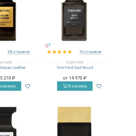
УНИСЕКС
28 отзывов
10 отзывов
M FORD
TOM FORD
Tuscan Leather
Tom Ford Oud Wood
15 210
₽
от 14 970
₽
 корзину
В корзину