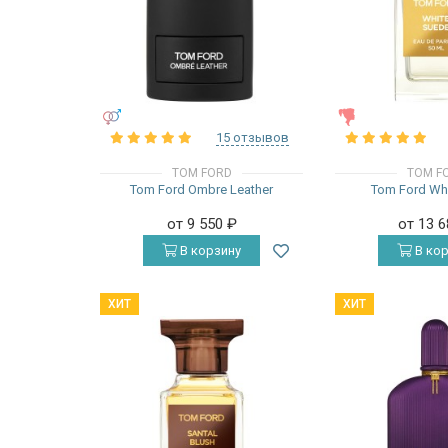
УНИСЕКС
ЖЕНСКИЕ
15 отзывов
TOM FORD
TOM F
Tom Ford Ombre Leather
Tom Ford Wh
от 9 550
₽
от 13 
В корзину
В кор
ХИТ
ХИТ