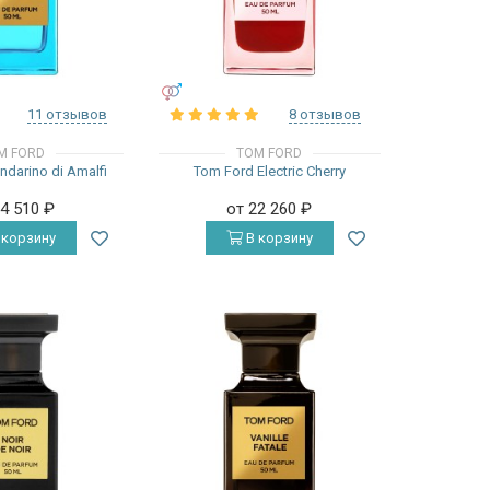
УНИСЕКС
11 отзывов
8 отзывов
M FORD
TOM FORD
darino di Amalfi
Tom Ford Electric Cherry
24 510
₽
от 22 260
₽
 корзину
В корзину