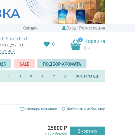
Скидки
Вход
|
Регистрация
00) 555-61-51
0
Корзина
0
 9:00 до 21:00
0
₽
 звонок
025
SALE
ПОДБОР АРОМАТА
T
U
V
X
Y
Z
ВСЕ БРЕНДЫ
Словарь терминов
Добавить в избранное
25800
₽
В корзину
+ 172 бонуса