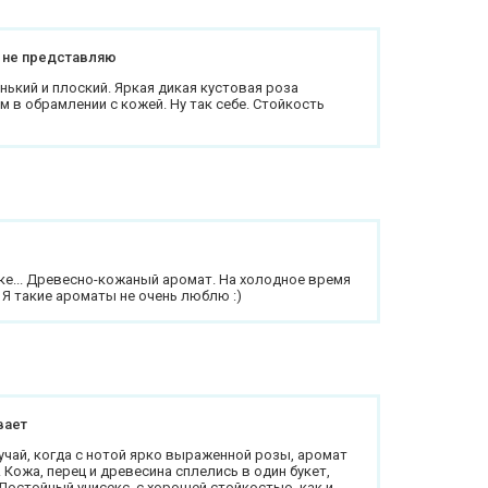
 не представляю
ький и плоский. Яркая дикая кустовая роза
 в обрамлении с кожей. Ну так себе. Стойкость
еке... Древесно-кожаный аромат. На холодное время
 Я такие ароматы не очень люблю :)
вает
лучай, когда с нотой ярко выраженной розы, аромат
 Кожа, перец и древесина сплелись в один букет,
 Достойный унисекс, с хорошей стойкостью, как и