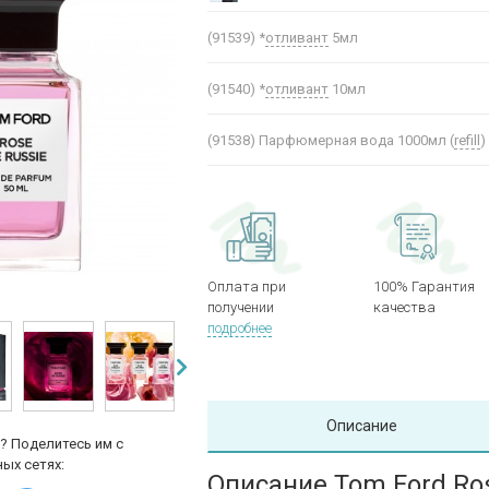
(91539)
*
отливант
5мл
(91540)
*
отливант
10мл
(91538)
Парфюмерная вода 1000мл (
refill
)
Оплата при
100% Гарантия
получении
качества
подробнее
Описание
? Поделитесь им с
ых сетях:
Описание Tom Ford Ros