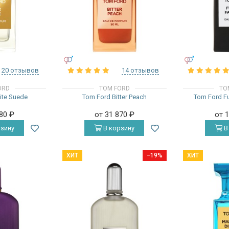
УНИСЕКС
УНИСЕКС
20 отзывов
14 отзывов
ORD
TOM FORD
TO
ite Suede
Tom Ford Bitter Peach
Tom Ford F
680
₽
от 31 870
₽
от 
зину
В корзину
В
ХИТ
−19%
ХИТ