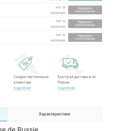
нет в
Уведомить
о поступлении
наличии
нет в
Уведомить
о поступлении
наличии
нет в
Уведомить
о поступлении
наличии
Скидки постоянным
Быстрая доставка по
клиентам
России
подробнее
подробнее
Характеристики
e de Russie