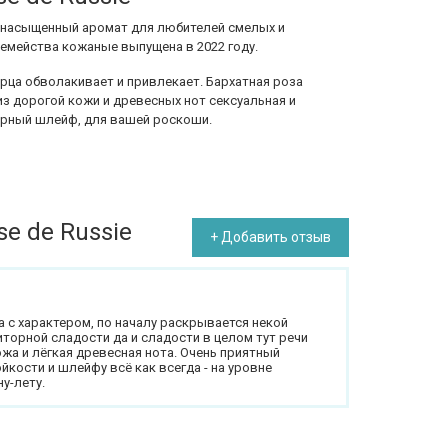
насыщенный аромат для любителей смелых и
мейства кожаные выпущена в 2022 году.
ерца обволакивает и привлекает. Бархатная роза
из дорогой кожи и древесных нот сексуальная и
арный шлейф, для вашей роскоши.
e de Russie
+ Добавить отзыв
а с характером, по началу раскрывается некой
иторной сладости да и сладости в целом тут речи
ожа и лёгкая древесная нота. Очень приятный
йкости и шлейфу всё как всегда - на уровне
у-лету.