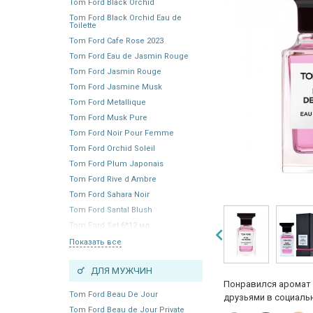
Tom Ford Black Orchid
Tom Ford Black Orchid Eau de
Toilette
Tom Ford Cafe Rose 2023
Tom Ford Eau de Jasmin Rouge
Tom Ford Jasmin Rouge
Tom Ford Jasmine Musk
Tom Ford Metallique
Tom Ford Musk Pure
Tom Ford Noir Pour Femme
Tom Ford Orchid Soleil
Tom Ford Plum Japonais
Tom Ford Rive d Ambre
Tom Ford Sahara Noir
Tom Ford Santal Blush
Tom Ford Set 6*12 мл
Показать все
ДЛЯ МУЖЧИН
Понравился аромат 
Tom Ford Beau De Jour
друзьями в социальн
Tom Ford Beau de Jour Private