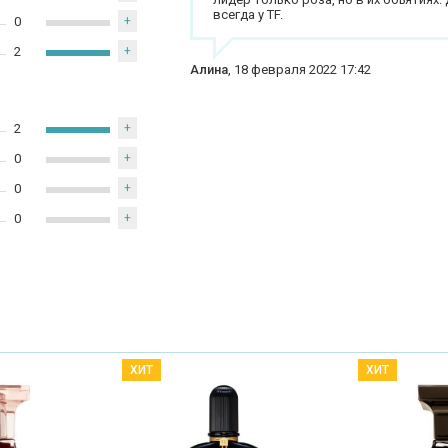
всегда у TF.
0
+
2
+
Алина
,
18 февраля 2022 17:42
2
+
0
+
0
+
0
+
ХИТ
ХИТ