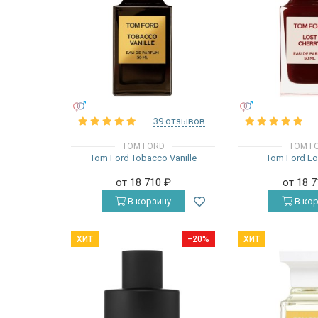
УНИСЕКС
УНИСЕКС
39 отзывов
TOM FORD
TOM F
Tom Ford Tobacco Vanille
Tom Ford Lo
от 18 710
₽
от 18 
В корзину
В кор
ХИТ
−20%
ХИТ