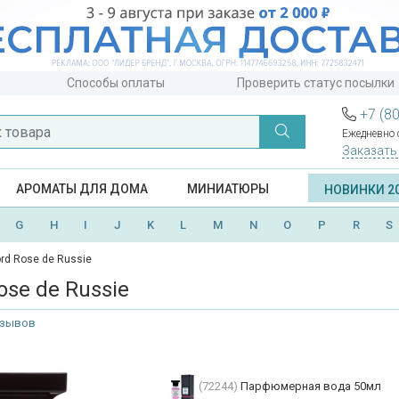
Способы оплаты
Проверить статус посылки
+7 (8
Ежедневно с
Заказать
АРОМАТЫ ДЛЯ ДОМА
МИНИАТЮРЫ
НОВИНКИ 2
G
H
I
J
K
L
M
N
O
P
R
S
rd Rose de Russie
ose de Russie
тзывов
(72244)
Парфюмерная вода 50мл