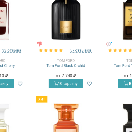
ЖЕНСКИЕ
УНИСЕКС
33 отзыва
57 отзывов
ORD
TOM FORD
TO
st Cherry
Tom Ford Black Orchid
Tom Ford 
710
₽
от 7 740
₽
от 
зину
В корзину
В
ХИТ