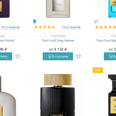
МУЖСКИЕ
УНИСЕКС
10 отзывов
15 отзывов
ORD
TOM FORD
TO
vet Orchid
Tom Ford Grey Vetiver
Tom Ford Man
340
₽
от 9 150
₽
от 
зину
В корзину
В
ХИТ