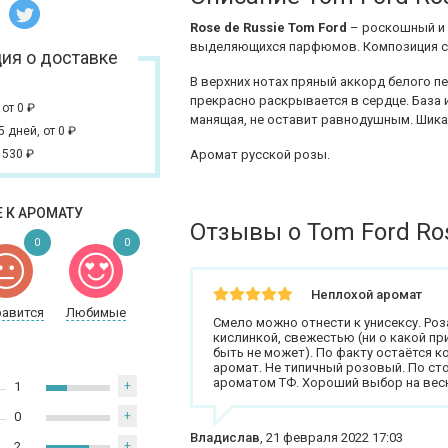
Rose de Russie Tom
Ford
– роскошный и 
выделяющихся парфюмов. Композиция се
ия о доставке
В верхних нотах пряный аккорд белого п
прекрасно раскрывается в сердце. База 
,
от 0
₽
манящая, не оставит равнодушным. Шик
 5 дней,
от 0
₽
 530
₽
Аромат русской розы.
 К АРОМАТУ
Отзывы о Tom Ford Ros
0
0
Неплохой аромат
равится
Любимые
Смело можно отнести к унисексу. Роз
кислинкой, свежестью (ни о какой пр
быть не может). По факту остаётся к
аромат. Не типичный розовый. По сто
ароматом ТФ. Хороший выбор на весн
1
+
0
+
Владислав
,
21 февраля 2022 17:03
2
+