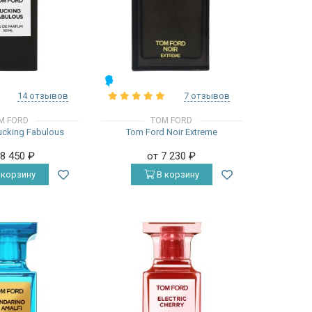
МУЖСКИЕ
14 отзывов
7 отзывов
M FORD
TOM FORD
ucking Fabulous
Tom Ford Noir Extreme
18 450
₽
от 7 230
₽
 корзину
В корзину