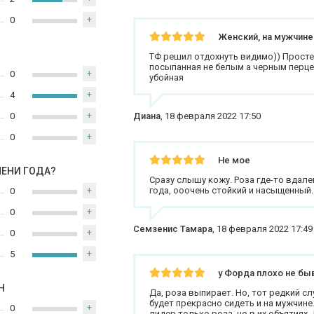
0
+
Женский, на мужчине
ТФ решил отдохнуть видимо)) Простен
посыпанная не белым а черным перцем
0
+
убойная
4
+
0
+
Диана
,
18 февраля 2022 17:50
0
+
Не мое
МЕНИ ГОДА?
Сразу слышу кожу. Роза где-то вдал
года, ооочень стойкий и насыщенный.
0
+
0
+
Семзенис Тамара
,
18 февраля 2022 17:49
0
+
5
+
у Форда плохо не бы
Н
Да, роза выпирает. Но, тот редкий с
будет прекрасно сидеть и на мужчине.
0
+
лидер только роза, но в их объятиях.