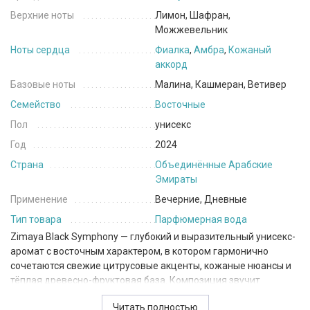
Верхние ноты
Лимон, Шафран,
Можжевельник
Ноты сердца
Фиалка
,
Амбра
,
Кожаный
аккорд
Базовые ноты
Малина, Кашмеран, Ветивер
Семейство
Восточные
Пол
унисекс
Год
2024
Страна
Объединённые Арабские
Эмираты
Применение
Вечерние, Дневные
Тип товара
Парфюмерная вода
Zimaya
Black Symphony — глубокий и выразительный унисекс-
аромат с восточным характером, в котором гармонично
сочетаются свежие цитрусовые акценты, кожаные нюансы и
тёплая древесно-фруктовая база. Композиция звучит
контрастно и многослойно, создавая атмосферу загадочности
Читать полностью
и утончённой элегантности.