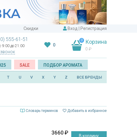
Скидки
Вход
|
Регистрация
00) 555-61-51
0
Корзина
0
 9:00 до 21:00
0
₽
 звонок
025
SALE
ПОДБОР АРОМАТА
T
U
V
X
Y
Z
ВСЕ БРЕНДЫ
Словарь терминов
Добавить в избранное
3660
₽
В корзину