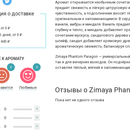
Аромат открывается необычным сочетан
придаёт свежесть и лёгкую цитрусовую 
ия о доставке
чувственность, а подсолнечник вносит т
оригинальным и запоминающимся. В сер
ванили, амбры и миндаля. Ваниль прида
,
от 0
₽
глубину и тепло, а миндаль добавляет ор
 6 дней,
от 0
₽
сочетании мускуса, сандалового дерева 
шлейф, сандал добавляет кремовую древ
 440
₽
ароматическую свежесть, балансируя сл
Zimaya Phantom Paragon — универсальны
 К АРОМАТУ
так и для вечерних выходов. Он подчёрк
0
0
оставляя тёплый, мягкий и запоминающи
равится
Любимые
Отзывы о Zimaya Phan
Пока нет ни одного отзыва
0
+
0
+
0
+