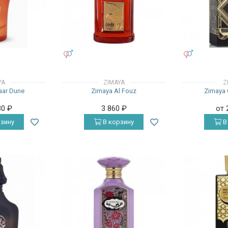
УНИСЕКС
УНИСЕКС
YA
ZIMAYA
Z
aar Dune
Zimaya Al Fouz
Zimaya 
80
₽
3 860
₽
от 
зину
В корзину
В