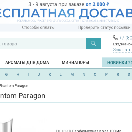
Способы оплаты
Проверить статус посылки
+7 (8
Ежедневно с
Заказать
АРОМАТЫ ДЛЯ ДОМА
МИНИАТЮРЫ
НОВИНКИ 2
G
H
I
J
K
L
M
N
O
P
R
S
Phantom Paragon
antom Paragon
(101890)
Парфюмерная вода 100 мл