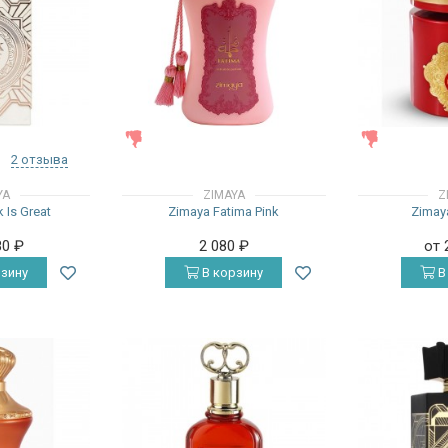
ЖЕНСКИЕ
ЖЕНСКИЕ
2 отзыва
YA
ZIMAYA
Z
 Is Great
Zimaya Fatima Pink
Zimaya
80
₽
2 080
₽
от 
зину
В корзину
В