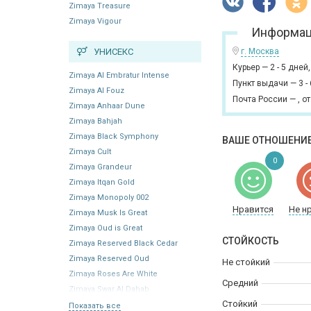
Zimaya Treasure
Zimaya Vigour
Информац
УНИСЕКС
г. Москва
Курьер
—
2 - 5 дней
Zimaya Al Embratur Intense
Пункт выдачи
—
3 -
Zimaya Al Fouz
Почта России
—
,
от
Zimaya Anhaar Dune
Zimaya Bahjah
Zimaya Black Symphony
ВАШЕ ОТНОШЕНИЕ
Zimaya Cult
0
Zimaya Grandeur
Zimaya Itqan Gold
Zimaya Monopoly 002
Нравится
Не н
Zimaya Musk Is Great
Zimaya Oud is Great
СТОЙКОСТЬ
Zimaya Reserved Black Cedar
Zimaya Reserved Oud
Не стойкий
Zimaya Roses Are White
Средний
Zimaya Swar Al Dahab
Стойкий
Показать все