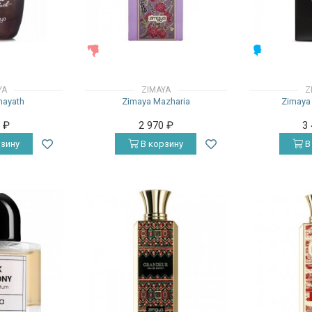
ЖЕНСКИЕ
МУЖСКИЕ
YA
ZIMAYA
Z
hayath
Zimaya Mazharia
Zimaya 
0
₽
2 970
₽
3
зину
В корзину
В