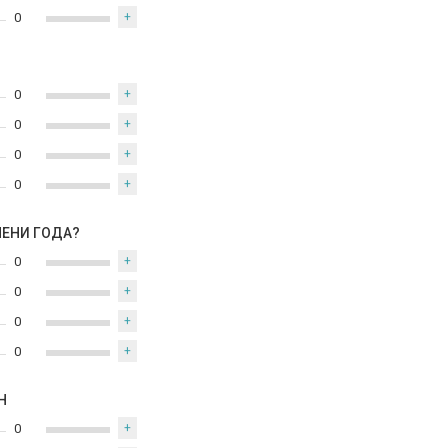
0
+
0
+
0
+
0
+
0
+
МЕНИ ГОДА?
0
+
0
+
0
+
0
+
Н
0
+