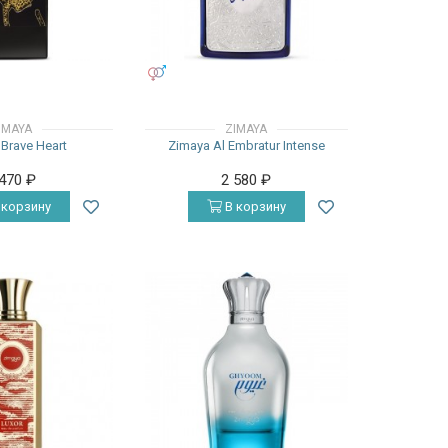
УНИСЕКС
IMAYA
ZIMAYA
Brave Heart
Zimaya Al Embratur Intense
 470
₽
2 580
₽
 корзину
В корзину