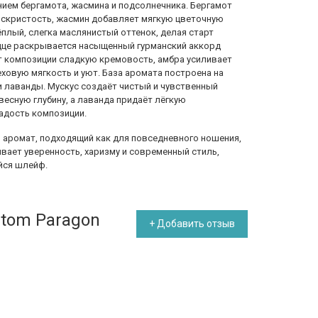
ием бергамота, жасмина и подсолнечника. Бергамот
искристость, жасмин добавляет мягкую цветочную
ёплый, слегка маслянистый оттенок, делая старт
дце раскрывается насыщенный гурманский аккорд
ёт композиции сладкую кремовость, амбра усиливает
еховую мягкость и уют. База аромата построена на
и лаванды. Мускус создаёт чистый и чувственный
есную глубину, а лаванда придаёт лёгкую
адость композиции.
й аромат, подходящий как для повседневного ношения,
ивает уверенность, харизму и современный стиль,
йся шлейф.
tom Paragon
+ Добавить отзыв