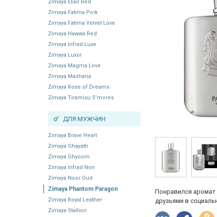
Zimaya Elixir Red
Zimaya Fatima Pink
Zimaya Fatima Velvet Love
Zimaya Hawwa Red
Zimaya Infrad Luxe
Zimaya Luxor
Zimaya Magma Love
Zimaya Mazharia
Zimaya Rose of Dreams
Zimaya Tiramisu S’mores
ДЛЯ МУЖЧИН
Zimaya Brave Heart
Zimaya Ghayath
Zimaya Ghyoom
Zimaya Infrad Noir
Zimaya Noor Oud
Zimaya Phantom Paragon
Понравился аромат 
Zimaya Royal Leather
друзьями в социальн
Zimaya Stallion