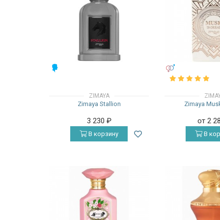
МУЖСКИЕ
УНИСЕКС
ZIMAYA
ZIMA
Zimaya Stallion
Zimaya Musk
3 230
₽
от 2 2
В корзину
В кор