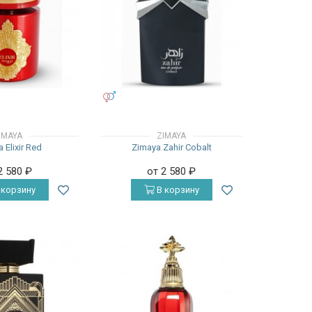
УНИСЕКС
IMAYA
ZIMAYA
 Elixir Red
Zimaya Zahir Cobalt
2 580
₽
от 2 580
₽
 корзину
В корзину