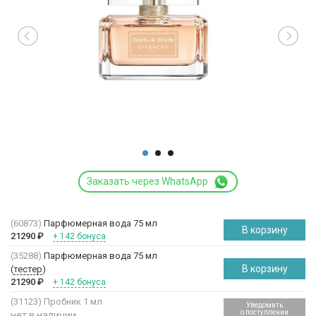
Заказать через WhatsApp
(60873)
Парфюмерная вода 75 мл
В корзину
21290
₽
+ 142 бонуса
(35288)
Парфюмерная вода 75 мл
В корзину
(
тестер
)
21290
₽
+ 142 бонуса
(31123)
Пробник 1 мл
Уведомить
о поступлении
нет в наличии