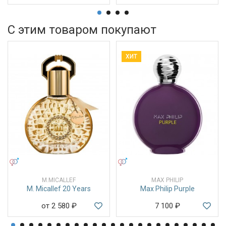
С этим товаром покупают
ХИТ
УНИСЕКС
УНИСЕКС
M.MICALLEF
MAX PHILIP
M. Micallef 20 Years
Max Philip Purple
от 2 580
₽
7 100
₽