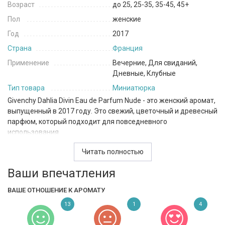
Возраст
до 25, 25-35, 35-45, 45+
Пол
женские
Год
2017
Страна
Франция
Применение
Вечерние, Для свиданий,
Дневные, Клубные
Тип товара
Миниатюрка
Givenchy Dahlia Divin Eau de Parfum Nude - это женский аромат,
выпущенный в 2017 году. Это свежий, цветочный и древесный
парфюм, который подходит для повседневного
использования.
Верхние ноты аромата - это сочный абрикос и яркий
Читать полностью
апельсиновый цвет, которые создают легкий и свежий старт.
Ваши впечатления
В сердце аромата раскрывается роскошная смесь
женственной розы, пряного османтуса и чувственного
ВАШЕ ОТНОШЕНИЕ К АРОМАТУ
жасмина Самбак, которые добавляют нотки элегантности и
глубины. В базе аромата Givenchy Dahlia Divin Eau de Parfum
13
1
4
Nude находятся белый мускус и древесина, которые придают
аромату тепло и долговечность. Общий эффект аромата - это