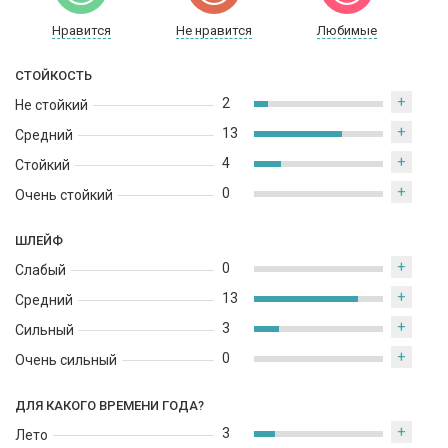
изысканный и легкий букет, который оставляет впечатление
Нравится
Не нравится
Любимые
свежести и чистоты. Этот аромат идеально подойдет для тех,
кто ищет свежий и ненавязчивый парфюм для повседневного
СТОЙКОСТЬ
использования.
+
2
Не стойкий
+
13
Средний
+
4
Стойкий
+
0
Очень стойкий
ШЛЕЙФ
+
0
Слабый
+
13
Средний
+
3
Сильный
+
0
Очень сильный
ДЛЯ КАКОГО ВРЕМЕНИ ГОДА?
+
3
Лето