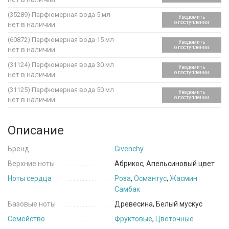
(35289)
Парфюмерная вода 5 мл
Уведомить
о поступлении
нет в наличии
(60872)
Парфюмерная вода 15 мл
Уведомить
о поступлении
нет в наличии
(31124)
Парфюмерная вода 30 мл
Уведомить
о поступлении
нет в наличии
(31125)
Парфюмерная вода 50 мл
Уведомить
о поступлении
нет в наличии
Описание
Бренд
Givenchy
Верхние ноты
Абрикос, Апельсиновый цвет
Ноты сердца
Роза
,
Османтус
,
Жасмин
Самбак
Базовые ноты
Древесина, Белый мускус
Семейство
Фруктовые
,
Цветочные