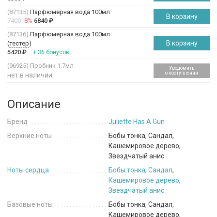
(87135)
Парфюмерная вода 100мл
В корзину
7400
-8%
6840
₽
(87136)
Парфюмерная вода 100мл
В корзину
(
тестер
)
5420
₽
+ 36 бонусов
(96925)
Пробник 1.7мл
Уведомить
о поступлении
нет в наличии
Описание
Бренд
Juliette Has A Gun
Верхние ноты
Бобы тонка, Сандал,
Кашемировое дерево,
Звездчатый анис
Ноты сердца
Бобы тонка
,
Сандал
,
Кашемировое дерево
,
Звездчатый анис
Базовые ноты
Бобы тонка, Сандал,
Кашемировое дерево,