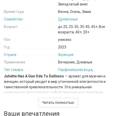
Звездчатый анис
Время года
Весна, Осень, Зима
Семейство
Древесные
Возраст
до 25, 25-35, 35-45, 45+, Все
возраста, 40+, 20+
Пол
унисекс
Год
2023
Страна
Франция
Применение
Вечерние, Дневные
Тип товара
Парфюмерная вода
,
Juliette Has A Gun Ode To Dullness
— аромат для мужчин и
женщин, который уводит в мир утонченной элегантности и
таинственной привлекательности. Эта уникальная
композиция представляет собой гармоничное сочетание
изысканных нот, создающих образ умиротворенной
Читать полностью
изысканности. Относится к семейству древесные.
Ваши впечатления
В сердце аромата ощущается глубокий и насыщенный