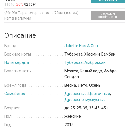
11610
-20%
9290
₽
(26496)
Парфюмерная вода 75мл (
тестер
)
Уведомить
о поступлении
нет в наличии
Описание
Бренд
Juliette Has A Gun
Верхние ноты
Тубероза, Жасмин Самбак
Ноты сердца
Тубероза
,
Амброксан
Базовые ноты
Мускус, Белый кедр, Амбра,
Сандал
Время года
Весна, Лето, Осень
Семейство
Древесные
,
Цветочные
,
Древесно-мускусные
Возраст
до 25, 25-35, 35-45, 45+
Пол
женские
Год
2015