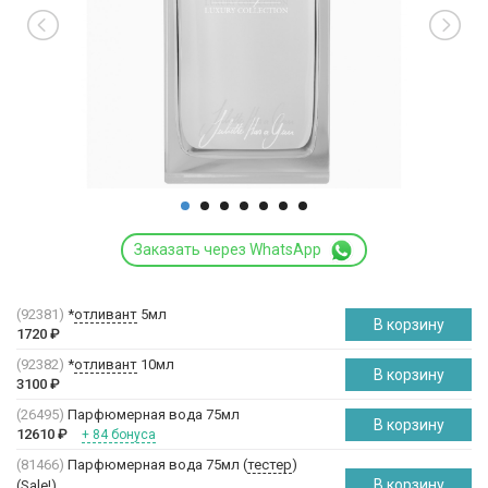
Заказать через WhatsApp
(92381)
*
отливант
5мл
В корзину
1720
₽
(92382)
*
отливант
10мл
В корзину
3100
₽
(26495)
Парфюмерная вода 75мл
В корзину
12610
₽
+ 84 бонуса
(81466)
Парфюмерная вода 75мл (
тестер
)
В корзину
(Sale!)