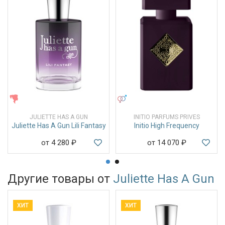
ЖЕНСКИЕ
УНИСЕКС
JULIETTE HAS A GUN
INITIO PARFUMS PRIVES
Juliette Has A Gun Lili Fantasy
Initio High Frequency
от 4 280
₽
от 14 070
₽
Другие товары от
Juliette Has A Gun
ХИТ
ХИТ