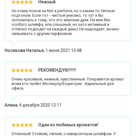
Нежный
Он очень похож на Not a perfume, но с каким-то тёплым
подтоном. Если тот - чистый унисекс, то тут я бы
склонилась к тому, что это женские духи. На мне без
особого шлейфа, еле слышный, но зато интимный и
отлично подходит на каждый день) Не надоедает, можно
смешивать с другим парфюмом.
Носикова Наталья
,
1 июня 2021 15:48
РЕКОМЕНДУЮ!!!!!!
Очень красивый, нежный, чувственный. Понравится аромат
всем кто любит Молекулу/Есцентрик . Идеальный для
офиса.
Алина
,
4 декабря 2020 12:11
Один из любимых ароматов!
Отличный! Стойкий, лёгкий, с невероятным шлейфом. У