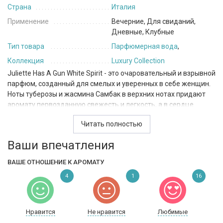
Страна
Италия
Применение
Вечерние, Для свиданий,
Дневные, Клубные
Тип товара
Парфюмерная вода
,
Коллекция
Luxury Collection
Juliette Has A Gun White Spirit - это очаровательный и взрывной
парфюм, созданный для смелых и уверенных в себе женщин.
Ноты туберозы и жасмина Самбак в верхних нотах придают
аромату первозданную свежесть и легкость, а в сердце
парфюма вас ждет таинственная амброксан и еще больше
Читать полностью
туберозы. Базовые ноты из амбры, белого кедра, мускуса и
сандала завершают композицию, придавая ей тонкий,
Ваши впечатления
элегантный и аристократический оттенок.
ВАШЕ ОТНОШЕНИЕ К АРОМАТУ
Juliette Has A Gun White Spirit идеально подходит для
использования в теплое время года, так как у него легкая и
4
1
16
свежая композиция. Этот парфюм относится к семейству
цветочных, древесно-мускусных и древесных ароматов, что
делает его универсальным и подходящим для различных
Нравится
Не нравится
Любимые
случаев. Он подойдет как для использования в повседневной