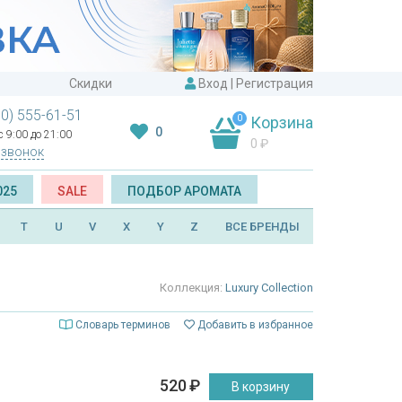
Скидки
Вход
|
Регистрация
00) 555-61-51
0
Корзина
0
 9:00 до 21:00
0
₽
 звонок
025
SALE
ПОДБОР АРОМАТА
T
U
V
X
Y
Z
ВСЕ БРЕНДЫ
Коллекция:
Luxury Collection
Словарь терминов
Добавить в избранное
520
₽
В корзину