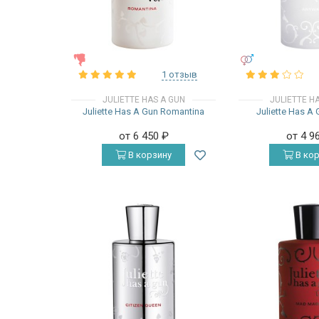
ЖЕНСКИЕ
УНИСЕКС
1 отзыв
JULIETTE HAS A GUN
JULIETTE H
Juliette Has A Gun Romantina
Juliette Has A
от 6 450
₽
от 4 9
В корзину
В кор