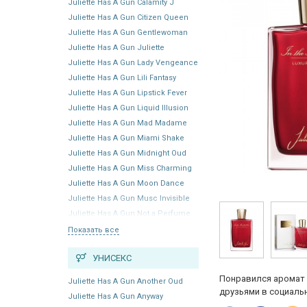
Juliette Has A Gun Calamity J
Juliette Has A Gun Citizen Queen
Juliette Has A Gun Gentlewoman
Juliette Has A Gun Juliette
Juliette Has A Gun Lady Vengeance
Juliette Has A Gun Lili Fantasy
Juliette Has A Gun Lipstick Fever
Juliette Has A Gun Liquid Illusion
Juliette Has A Gun Mad Madame
Juliette Has A Gun Miami Shake
Juliette Has A Gun Midnight Oud
Juliette Has A Gun Miss Charming
Juliette Has A Gun Moon Dance
Juliette Has A Gun Musc Invisible
Juliette Has A Gun Not a Perfume
Показать все
УНИСЕКС
Понравился аромат 
Juliette Has A Gun Another Oud
друзьями в социальн
Juliette Has A Gun Anyway