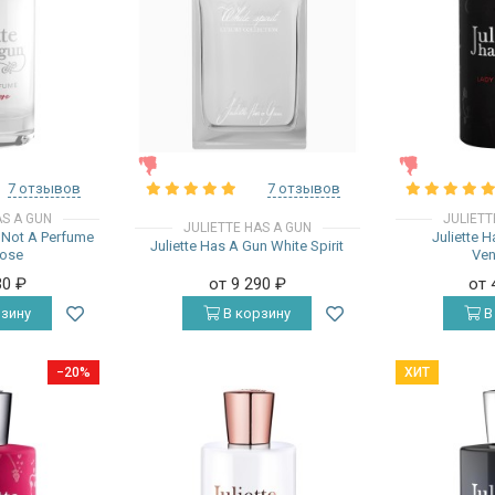
ЖЕНСКИЕ
ЖЕНСКИЕ
7 отзывов
7 отзывов
AS A GUN
JULIETT
JULIETTE HAS A GUN
n Not A Perfume
Juliette 
Juliette Has A Gun White Spirit
ose
Ve
30
₽
от 9 290
₽
от 
зину
В корзину
В
−20%
ХИТ