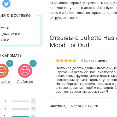
открывают пирамиду, приводя к сердцу и
конечно же, удового дерева. Этот букет
ванили и бобов тонка, которые дополн
ия о доставке
цитрусовые ноты.
,
от 0
₽
 5 дней,
от 0
₽
Отзывы о Juliette Has 
 750
₽
Mood For Oud
 К АРОМАТУ
Сбылась мечта!
0
0
Получила долгожданный парфюм! Дел
нарвусь на реплику! Посылка превзо
изысканный футляр, много приятных 
волшебный аромат - аромат уверенно
равится
Любимые
Нотки бергамота, аромат сандала сра
в то же время манящей и желанной! С
вернусь за новыми ароматами!!!
0
+
Светлана
,
13 марта 2021 21:28
0
+
2
+