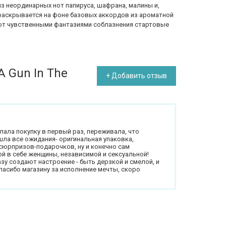
з неординарных нот папируса, шафрана, малины и,
 раскрывается на фоне базовых аккордов из ароматной
яют чувственными фантазиями соблазнения стартовые
A Gun In The
+ Добавить отзыв
ала покупку в первый раз, переживала, что
шла все ожидания- оригинальная упаковка,
сюрпризов-подарочков, ну и конечно сам
й в себе женщины, независимой и сексуальной!
зу создают настроение - быть дерзкой и смелой, и
пасибо магазину за исполнение мечты, скоро