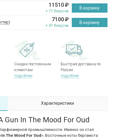
11510
₽
В корзину
+ 77 бонусов
7100
₽
естер
)
В корзину
+ 47 бонусов
Скидки постоянным
Быстрая доставка по
клиентам
России
подробнее
подробнее
Характеристики
A Gun In The Mood For Oud
 в парфюмерной промышленности. Именно он стал
«
In The Mood For Oud
». Восточные ноты бергамота