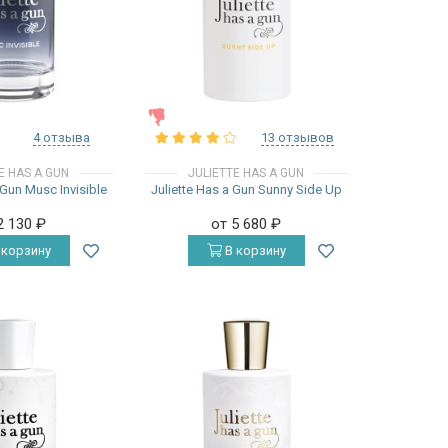
ЖЕНСКИЕ
4 отзыва
13 отзывов
E HAS A GUN
JULIETTE HAS A GUN
 Gun Musc Invisible
Juliette Has a Gun Sunny Side Up
2 130
₽
от 5 680
₽
 корзину
В корзину