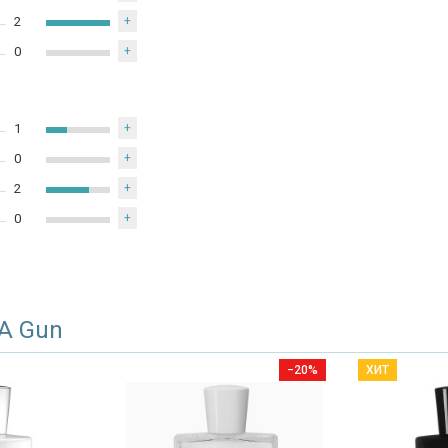
2
+
0
+
1
+
0
+
2
+
0
+
 A Gun
−20%
ХИТ