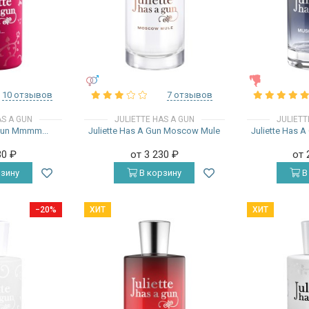
УНИСЕКС
ЖЕНСКИЕ
10 отзывов
7 отзывов
AS A GUN
JULIETTE HAS A GUN
JULIETT
 Gun Mmmm...
Juliette Has A Gun Moscow Mule
Juliette Has A
30
₽
от 3 230
₽
от 
зину
В корзину
В
−20%
ХИТ
ХИТ