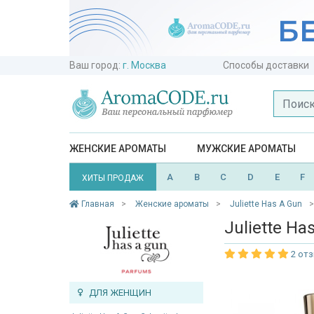
Ваш город:
г. Москва
Способы доставки
ЖЕНСКИЕ АРОМАТЫ
МУЖСКИЕ АРОМАТЫ
A
B
C
D
E
F
ХИТЫ ПРОДАЖ
Главная
Женские ароматы
Juliette Has A Gun
Juliette Ha
2 от
ДЛЯ ЖЕНЩИН