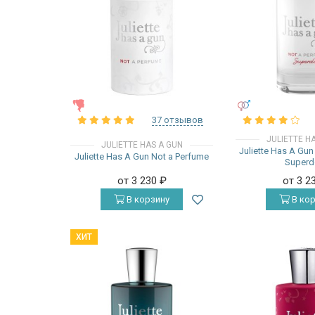
ЖЕНСКИЕ
УНИСЕКС
37 отзывов
JULIETTE H
JULIETTE HAS A GUN
Juliette Has A Gu
Juliette Has A Gun Not a Perfume
Superd
от 3 230
₽
от 3 2
В корзину
В кор
ХИТ