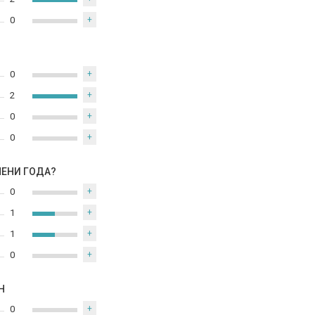
0
+
0
+
2
+
0
+
0
+
МЕНИ ГОДА?
0
+
1
+
1
+
0
+
Н
0
+