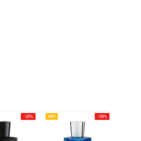
−20%
ХИТ
−20%