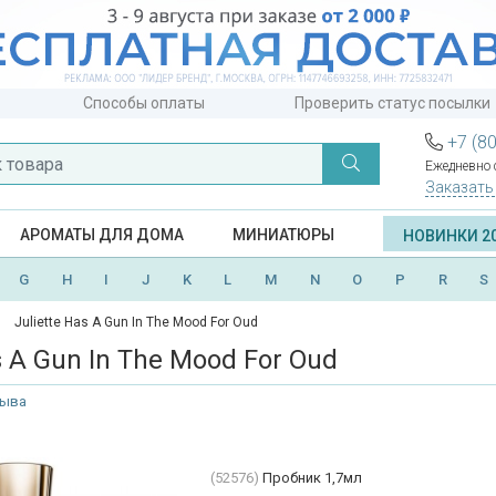
Способы оплаты
Проверить статус посылки
+7 (8
Ежедневно с
Заказать
АРОМАТЫ ДЛЯ ДОМА
МИНИАТЮРЫ
НОВИНКИ 2
G
H
I
J
K
L
M
N
O
P
R
S
Juliette Has A Gun In The Mood For Oud
s A Gun In The Mood For Oud
зыва
(52576)
Пробник 1,7мл