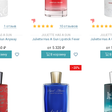
ЖЕНСКИЕ
ЖЕНСКИЕ
1 отзыв
10 отзывов
AS A GUN
JULIETTE HAS A GUN
JULIETT
 Gun Anyway
Juliette Has A Gun Lipstick Fever
Juliette Has A
60
₽
от 5 320
₽
от 
зину
В корзину
В
−20%