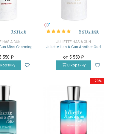
УНИСЕКС
1 отзыв
9 отзывов
E HAS A GUN
JULIETTE HAS A GUN
 Gun Miss Charming
Juliette Has A Gun Another Oud
5 550
₽
от 5 550
₽
 корзину
В корзину
−20%