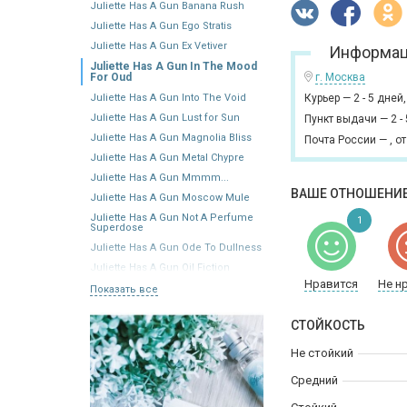
Juliette Has A Gun Banana Rush
Juliette Has A Gun Ego Stratis
Juliette Has A Gun Ex Vetiver
Информац
Juliette Has A Gun In The Mood
For Oud
г. Москва
Juliette Has A Gun Into The Void
Курьер
—
2 - 5 дней
Juliette Has A Gun Lust for Sun
Пункт выдачи
—
2 -
Juliette Has A Gun Magnolia Bliss
Почта России
—
,
от
Juliette Has A Gun Metal Chypre
Juliette Has A Gun Mmmm...
ВАШЕ ОТНОШЕНИЕ
Juliette Has A Gun Moscow Mule
Juliette Has A Gun Not A Perfume
1
Superdose
Juliette Has A Gun Ode To Dullness
Juliette Has A Gun Oil Fiction
Нравится
Не н
Показать все
СТОЙКОСТЬ
Не стойкий
Средний