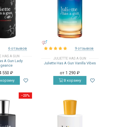
УНИСЕКС
6 отзывов
9 отзывов
E HAS A GUN
JULIETTE HAS A GUN
Has A Gun Lady
Juliette Has A Gun Vanilla Vibes
ngeance
4 550
₽
от 1 290
₽
 корзину
В корзину
−20%