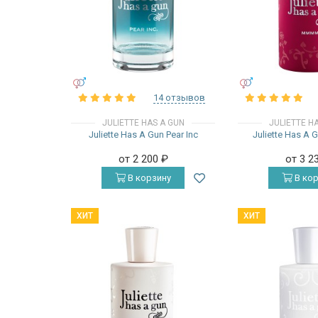
УНИСЕКС
УНИСЕКС
14 отзывов
JULIETTE HAS A GUN
JULIETTE H
Juliette Has A Gun Pear Inc
Juliette Has A
от 2 200
₽
от 3 2
В корзину
В кор
ХИТ
ХИТ