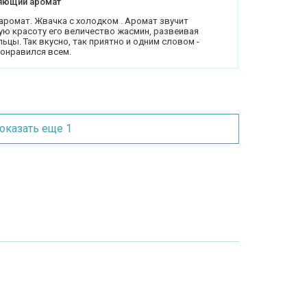
яющий аромат
ромат. Жвачка с холодком . Аромат звучит
ую красоту его величество жасмин, развеивая
цы. Так вкусно, так приятно и одним словом -
понравился всем.
оказать еще 1