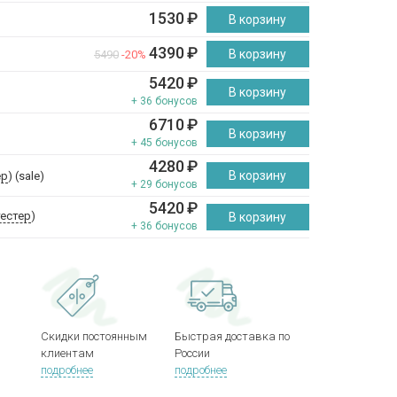
1530
₽
В корзину
4390
₽
В корзину
5490
-20%
5420
₽
В корзину
+ 36 бонусов
6710
₽
В корзину
+ 45 бонусов
4280
₽
В корзину
ер
) (sale)
+ 29 бонусов
5420
₽
тестер
)
В корзину
+ 36 бонусов
Скидки постоянным
Быстрая доставка по
клиентам
России
подробнее
подробнее