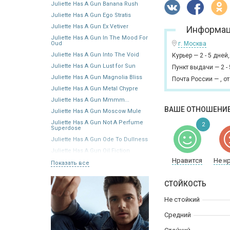
Juliette Has A Gun Banana Rush
Juliette Has A Gun Ego Stratis
Juliette Has A Gun Ex Vetiver
Информац
Juliette Has A Gun In The Mood For
Oud
г. Москва
Juliette Has A Gun Into The Void
Курьер
—
2 - 5 дней
Juliette Has A Gun Lust for Sun
Пункт выдачи
—
2 -
Juliette Has A Gun Magnolia Bliss
Почта России
—
,
от
Juliette Has A Gun Metal Chypre
Juliette Has A Gun Mmmm...
ВАШЕ ОТНОШЕНИЕ
Juliette Has A Gun Moscow Mule
Juliette Has A Gun Not A Perfume
2
Superdose
Juliette Has A Gun Ode To Dullness
Juliette Has A Gun Oil Fiction
Нравится
Не н
Показать все
СТОЙКОСТЬ
Не стойкий
Средний