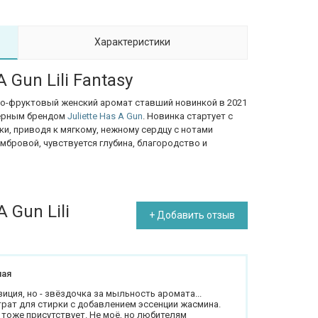
Характеристики
 Gun Lili Fantasy
о-фруктовый женский аромат ставший новинкой в 2021
ерным брендом
Juliette Has A Gun
. Новинка стартует с
и, приводя к мягкому, нежному сердцу с нотами
амбровой, чувствуется глубина, благородство и
 Gun Lili
+ Добавить отзыв
ная
ция, но - звёздочка за мыльность аромата...
рат для стирки с добавлением эссенции жасмина.
 тоже присутствует. Не моё, но любителям