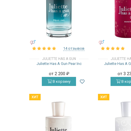
УНИСЕКС
УНИСЕКС
14 отзывов
JULIETTE HAS A GUN
JULIETTE H
Juliette Has A Gun Pear Inc
Juliette Has A
от 2 200
₽
от 3 2
В корзину
В кор
ХИТ
ХИТ