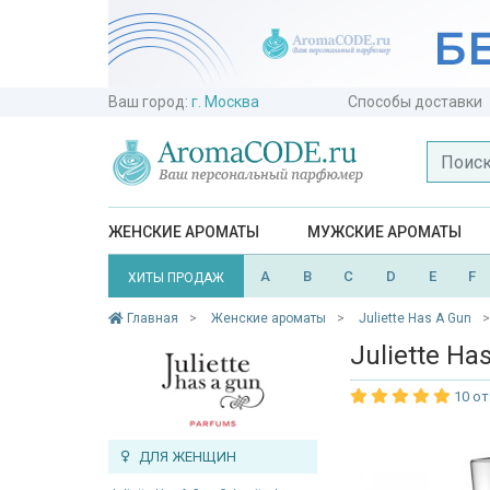
Ваш город:
г. Москва
Способы доставки
ЖЕНСКИЕ АРОМАТЫ
МУЖСКИЕ АРОМАТЫ
A
B
C
D
E
F
ХИТЫ ПРОДАЖ
Главная
Женские ароматы
Juliette Has A Gun
Juliette Has
10 о
ДЛЯ ЖЕНЩИН