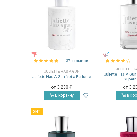
ЖЕНСКИЕ
УНИСЕКС
37 отзывов
JULIETTE H
JULIETTE HAS A GUN
Juliette Has A Gu
Juliette Has A Gun Not a Perfume
Superd
от 3 230
₽
от 3 2
В корзину
В кор
ХИТ