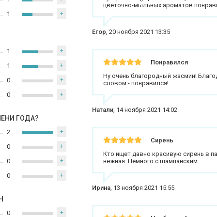
цветочно-мыльных ароматов понрав
1
+
Егор
,
20 ноября 2021 13:35
1
+
Понравился
1
+
Ну очень благородный жасмин! Благ
0
+
словом - понравился!
0
+
Натали
,
14 ноября 2021 14:02
МЕНИ ГОДА?
2
+
Сирень
0
+
Кто ищет давно красивую сирень в п
0
+
нежная. Немного с шампанским
0
+
Ирина
,
13 ноября 2021 15:55
Н
0
+