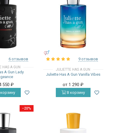
УНИСЕКС
6 отзывов
9 отзывов
E HAS A GUN
JULIETTE HAS A GUN
Has A Gun Lady
Juliette Has A Gun Vanilla Vibes
ngeance
4 550
₽
от 1 290
₽
 корзину
В корзину
−20%