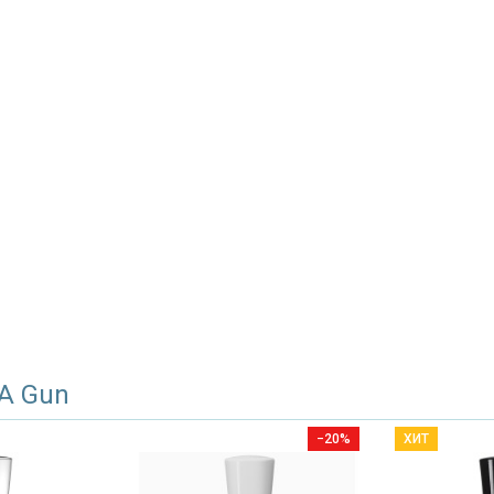
 A Gun
−20%
ХИТ