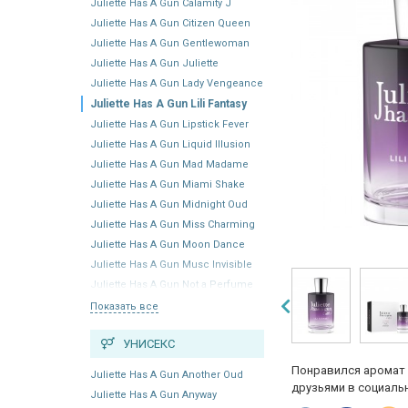
Juliette Has A Gun Calamity J
Juliette Has A Gun Citizen Queen
Juliette Has A Gun Gentlewoman
Juliette Has A Gun Juliette
Juliette Has A Gun Lady Vengeance
Juliette Has A Gun Lili Fantasy
Juliette Has A Gun Lipstick Fever
Juliette Has A Gun Liquid Illusion
Juliette Has A Gun Mad Madame
Juliette Has A Gun Miami Shake
Juliette Has A Gun Midnight Oud
Juliette Has A Gun Miss Charming
Juliette Has A Gun Moon Dance
Juliette Has A Gun Musc Invisible
Juliette Has A Gun Not a Perfume
Показать все
УНИСЕКС
Понравился аромат 
Juliette Has A Gun Another Oud
друзьями в социальн
Juliette Has A Gun Anyway