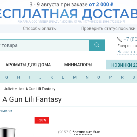
Способы оплаты
Проверить статус посылки
+7 (8
Ежедневно с
Заказать
АРОМАТЫ ДЛЯ ДОМА
МИНИАТЮРЫ
НОВИНКИ 2
G
H
I
J
K
L
M
N
O
P
R
S
Juliette Has A Gun Lili Fantasy
 A Gun Lili Fantasy
тзывов
−20%
(93571)
*
отливант
5мл