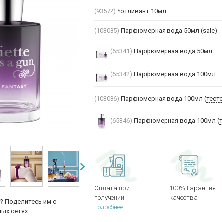
(93572)
*
отливант
10мл
(103085)
Парфюмерная вода 50мл (sale)
(65341)
Парфюмерная вода 50мл
(65342)
Парфюмерная вода 100мл
(103086)
Парфюмерная вода 100мл (
тест
(65346)
Парфюмерная вода 100мл (
Оплата при
100% Гарантия
получении
качества
? Поделитесь им с
подробнее
ых сетях: