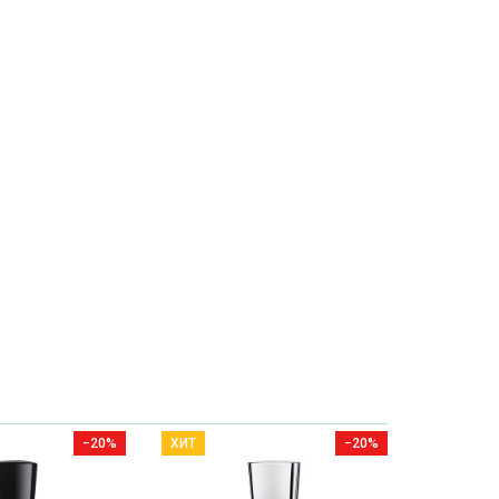
−20%
ХИТ
−20%