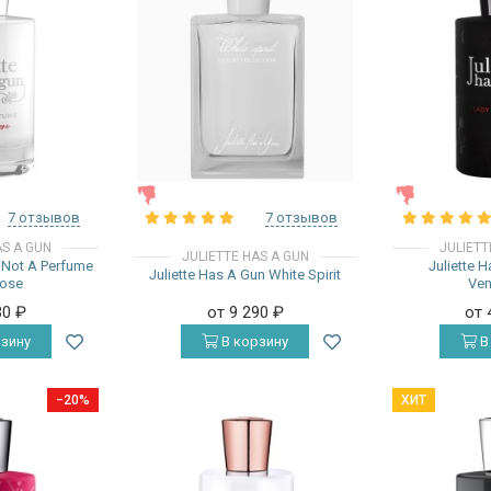
ЖЕНСКИЕ
ЖЕНСКИЕ
7 отзывов
7 отзывов
AS A GUN
JULIETT
JULIETTE HAS A GUN
n Not A Perfume
Juliette 
Juliette Has A Gun White Spirit
ose
Ve
30
₽
от 9 290
₽
от 
зину
В корзину
В
−20%
ХИТ