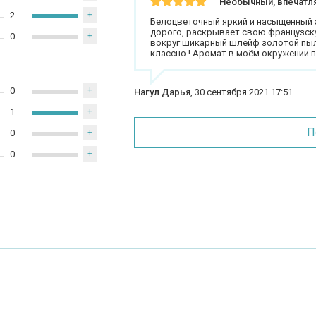
Необычный, впечатл
2
+
Белоцветочный яркий и насыщенный а
дорого, раскрывает свою французск
0
+
вокруг шикарный шлейф золотой пыль
классно ! Аромат в моём окружении 
0
+
Нагул Дарья
,
30 сентября 2021 17:51
1
+
П
0
+
0
+