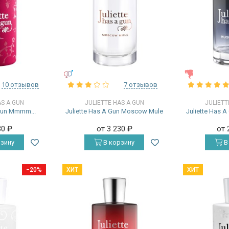
УНИСЕКС
ЖЕНСКИЕ
10 отзывов
7 отзывов
AS A GUN
JULIETTE HAS A GUN
JULIETT
 Gun Mmmm...
Juliette Has A Gun Moscow Mule
Juliette Has A
30
₽
от 3 230
₽
от 
зину
В корзину
В
−20%
ХИТ
ХИТ