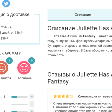
ия о доставке
Описание
Описание Juliette Has A
,
от 370
₽
 5 дней,
от 240
₽
Juliette Has A Gun Lili Fantasy
— цветочн
 330
₽
году, выпущенный французским парфюм
бунтарского аромата жевательной резинк
жасмина и туберозы. В базе, абсолютно 
 К АРОМАТУ
стойкость.
1
0
Отзывы о Juliette Has A
равится
Любимые
Fantasy
Композиция интерес
1
+
Очень интересная жасминовая компози
0
+
Напоминает больше хороший концент
Тубероза ощущается слабо, но всё же
1
+