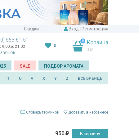
Скидки
Вход
|
Регистрация
00) 555-61-51
0
Корзина
0
 9:00 до 21:00
0
₽
 звонок
025
SALE
ПОДБОР АРОМАТА
T
U
V
X
Y
Z
ВСЕ БРЕНДЫ
Словарь терминов
Добавить в избранное
950
₽
В корзину