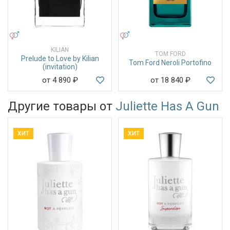
УНИСЕКС
УНИСЕКС
KILIAN
TOM FORD
Prelude to Love by Kilian
Tom Ford Neroli Portofino
(invitation)
от 4 890
₽
от 18 840
₽
Другие товары от
Juliette Has A Gun
ХИТ
ХИТ