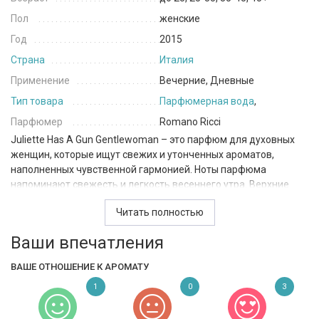
Пол
женские
Год
2015
Страна
Италия
Применение
Вечерние, Дневные
Тип товара
Парфюмерная вода
,
Парфюмер
Romano Ricci
Juliette Has A Gun Gentlewoman – это парфюм для духовных
женщин, которые ищут свежих и утонченных ароматов,
наполненных чувственной гармонией. Ноты парфюма
напоминают свежесть и легкость весеннего утра. Верхние
ноты бергамота, листьев апельсинового дерева и нероли
Читать полностью
дарят уникальный цитрусовый аромат с бодрящим эффектом.
Ваши впечатления
Ноты сердца – миндаль, цветок апельсина, кумарин и
лаванда – обладают сладковатым ароматом, напоминающим
ВАШЕ ОТНОШЕНИЕ К АРОМАТУ
свежеиспеченные пироги. Миндальный аромат особенно
теплый и мягкий, парфюм Gentlewoman напоминает о
1
0
3
домашнем уюте и передает ощущение уютной обстановки.