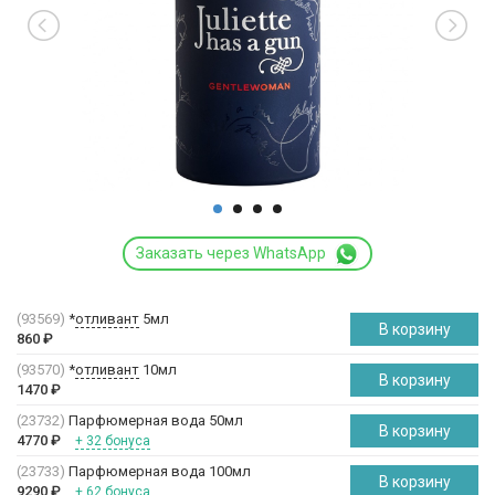
Заказать через WhatsApp
(93569)
*
отливант
5мл
В корзину
860
₽
(93570)
*
отливант
10мл
В корзину
1470
₽
(23732)
Парфюмерная вода 50мл
В корзину
4770
₽
+ 32 бонуса
(23733)
Парфюмерная вода 100мл
В корзину
9290
₽
+ 62 бонуса