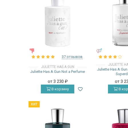
ЖЕНСКИЕ
УНИСЕКС
37 отзывов
JULIETTE H
JULIETTE HAS A GUN
Juliette Has A Gu
Juliette Has A Gun Not a Perfume
Superd
от 3 230
₽
от 3 2
В корзину
В кор
ХИТ