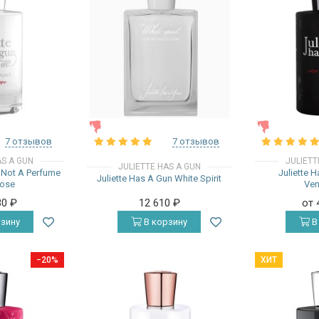
ЖЕНСКИЕ
ЖЕНСКИЕ
7 отзывов
7 отзывов
AS A GUN
JULIETT
JULIETTE HAS A GUN
n Not A Perfume
Juliette 
Juliette Has A Gun White Spirit
ose
Ve
30
₽
12 610
₽
от 
зину
В корзину
В
−20%
ХИТ