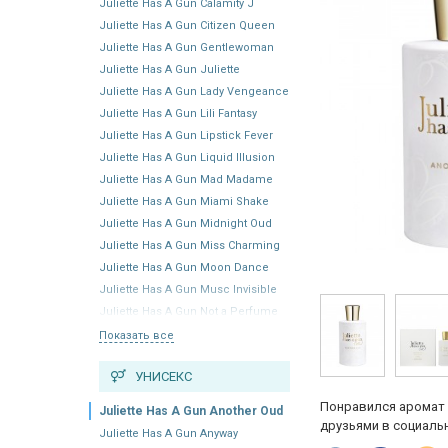
Juliette Has A Gun Calamity J
Juliette Has A Gun Citizen Queen
Juliette Has A Gun Gentlewoman
Juliette Has A Gun Juliette
Juliette Has A Gun Lady Vengeance
Juliette Has A Gun Lili Fantasy
Juliette Has A Gun Lipstick Fever
Juliette Has A Gun Liquid Illusion
Juliette Has A Gun Mad Madame
Juliette Has A Gun Miami Shake
Juliette Has A Gun Midnight Oud
Juliette Has A Gun Miss Charming
Juliette Has A Gun Moon Dance
Juliette Has A Gun Musc Invisible
Juliette Has A Gun Not a Perfume
Показать все
УНИСЕКС
Понравился аромат 
Juliette Has A Gun Another Oud
друзьями в социальн
Juliette Has A Gun Anyway