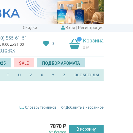
Скидки
Вход
|
Регистрация
00) 555-61-51
0
Корзина
0
 9:00 до 21:00
0
₽
 звонок
025
SALE
ПОДБОР АРОМАТА
T
U
V
X
Y
Z
ВСЕ БРЕНДЫ
Словарь терминов
Добавить в избранное
7870
₽
В корзину
+ 52 бонуса