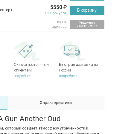
5550
₽
тестер
)
В корзину
+ 37 бонусов
нет в
Уведомить
о поступлении
наличии
Скидки постоянным
Быстрая доставка по
клиентам
России
подробнее
подробнее
Характеристики
 A Gun Another Oud
рфюм, который создает атмосферу утонченности и
крываются смесью цитрусовой свежести бергамота и