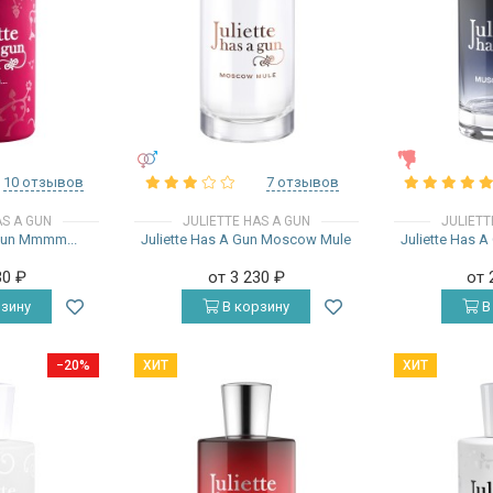
УНИСЕКС
ЖЕНСКИЕ
10 отзывов
7 отзывов
AS A GUN
JULIETTE HAS A GUN
JULIETT
 Gun Mmmm...
Juliette Has A Gun Moscow Mule
Juliette Has A
30
₽
от 3 230
₽
от 
зину
В корзину
В
−20%
ХИТ
ХИТ