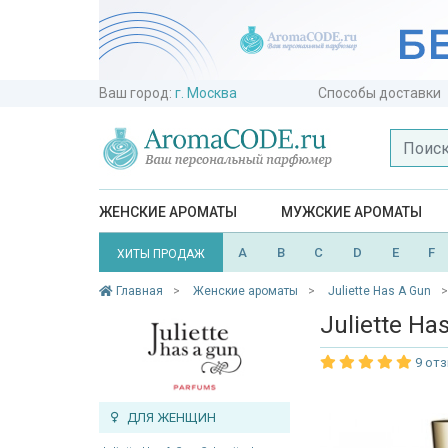
Ваш город:
г. Москва
Способы доставки
ЖЕНСКИЕ АРОМАТЫ
МУЖСКИЕ АРОМАТЫ
A
B
C
D
E
F
ХИТЫ ПРОДАЖ
Главная
Женские ароматы
Juliette Has A Gun
Juliette Ha
9 от
ДЛЯ ЖЕНЩИН