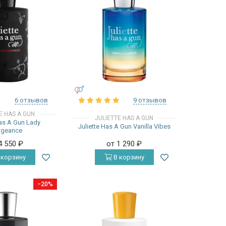
УНИСЕКС
6 отзывов
9 отзывов
E HAS A GUN
JULIETTE HAS A GUN
Has A Gun Lady
Juliette Has A Gun Vanilla Vibes
ngeance
4 550
₽
от 1 290
₽
 корзину
В корзину
−20%