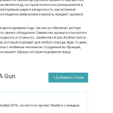
ом является уд, который полностью раскрывается в
еповторимый шарм и загадочность, как истинный
стоящие из амброксана и мускуса, придают аромату
одного времени года, так как он обеспечит уютную
ть своего обладателя. Семейство аромата относится к
дность и стойкость. Juliette Has A Gun Another Oud по
м, который подойдет для любого повода, будь то день,
реча с любимым человеком. Созданный во Франции,
ью вашего образа, которая подчеркнет вашу
 A Gun
+ Добавить отзыв
екабря 2016 , не часто но аромат бомба и с каждым