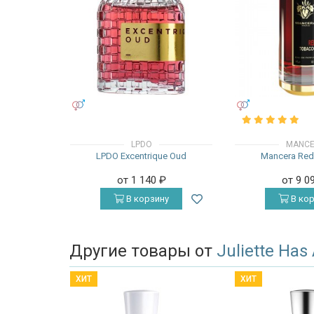
УНИСЕКС
УНИСЕКС
LPDO
MANC
LPDO Excentrique Oud
Mancera Red
от 1 140
₽
от 9 0
В корзину
В кор
Другие товары от
Juliette Has
ХИТ
ХИТ