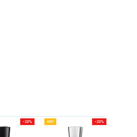
−20%
ХИТ
−20%