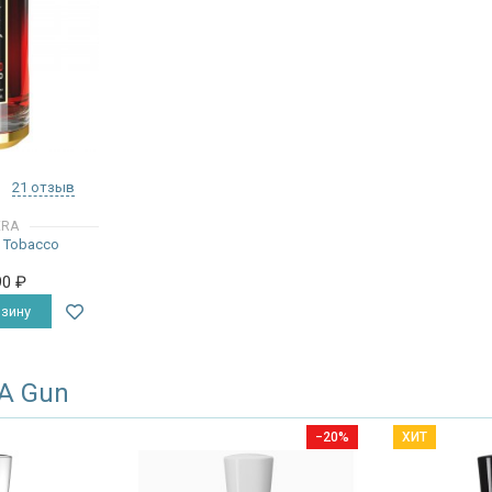
21 отзыв
ERA
 Tobacco
90
₽
зину
 A Gun
−20%
ХИТ