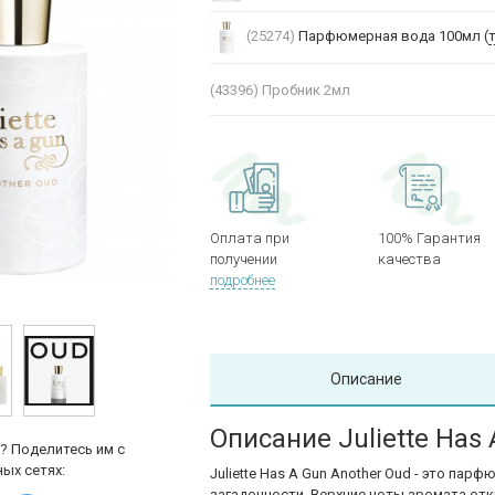
(25274)
Парфюмерная вода 100мл (
(43396)
Пробник 2мл
Оплата при
100% Гарантия
получении
качества
подробнее
Описание
Описание Juliette Has
? Поделитесь им с
ых сетях:
Juliette Has A Gun Another Oud - это па
загадочности. Верхние ноты аромата от