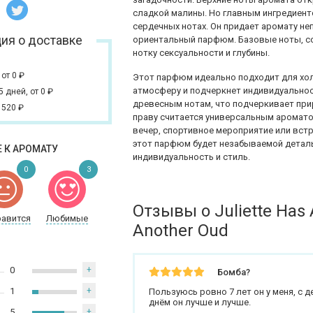
сладкой малины. Но главным ингредиент
сердечных нотах. Он придает аромату н
ия о доставке
ориентальный парфюм. Базовые ноты, со
нотку сексуальности и глубины.
,
от 0
₽
Этот парфюм идеально подходит для хол
атмосферу и подчеркнет индивидуальнос
 5 дней,
от 0
₽
древесным нотам, что подчеркивает приро
 520
₽
праву считается универсальным аромато
вечер, спортивное мероприятие или вст
этот парфюм будет незабываемой детал
 К АРОМАТУ
индивидуальность и стиль.
0
3
Отзывы о Juliette Has
равится
Любимые
Another Oud
0
+
Бомба?
1
+
Пользуюсь ровно 7 лет он у меня, с д
днём он лучше и лучше.
5
+