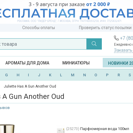
Способы оплаты
Проверить статус посылки
+7 (8
Ежедневно с
Заказать
АРОМАТЫ ДЛЯ ДОМА
МИНИАТЮРЫ
НОВИНКИ 2
G
H
I
J
K
L
M
N
O
P
R
S
Juliette Has A Gun Another Oud
s A Gun Another Oud
зывов
(25273)
Парфюмерная вода 100мл