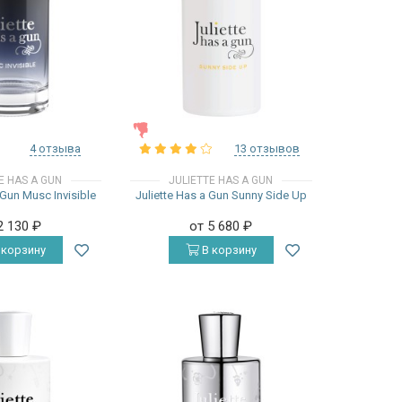
ЖЕНСКИЕ
4 отзыва
13 отзывов
E HAS A GUN
JULIETTE HAS A GUN
 Gun Musc Invisible
Juliette Has a Gun Sunny Side Up
2 130
₽
от 5 680
₽
 корзину
В корзину