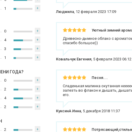
1
+
Людмила
,
12 февраля 2023 17:09
Уютный зимний аром
0
+
Древесно-дымное облако с ароматом
4
+
спасибо большое))
3
+
1
+
Ковальчук Евгения
,
5 февраля 2023 06:12
МЕНИ ГОДА?
Песня....
0
+
Сладенькая малинка окутанная неее
2
+
залезть во флакон и дышать, дышать
его.
4
+
2
+
КуксинА Инна
,
5 декабря 2018 11:37
Н
2
+
Потрясающий,стильн