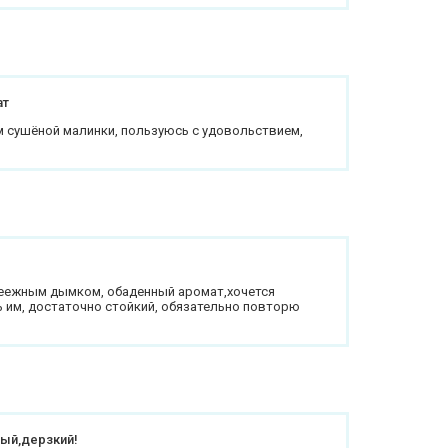
ат
 сушёной малинки, пользуюсь с удовольствием,
ееежным дымком, обаденный аромат,хочется
 им, достаточно стойкий, обязательно повторю
ый,дерзкий!