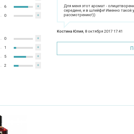
Для меня этот аромат - олицетворени
6
+
середине, и в шлейфе! Именно такой 
рассмотрению!))
0
+
Костина Юлия
,
8 октября 2017 17:41
0
+
1
+
П
5
+
2
+