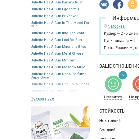
Juliette Has A Gun Banana Rush
Juliette Has A Gun Ego Stratis
Juliette Has A Gun Ex Vetiver
Информац
Juliette Has A Gun In The Mood For
Oud
г. Москва
Juliette Has A Gun Into The Void
Курьер
—
2 - 5 дней
Juliette Has A Gun Lust for Sun
Пункт выдачи
—
2 -
Juliette Has A Gun Magnolia Bliss
Почта России
—
,
от
Juliette Has A Gun Metal Chypre
Juliette Has A Gun Mmmm...
ВАШЕ ОТНОШЕНИЕ
Juliette Has A Gun Moscow Mule
Juliette Has A Gun Not A Perfume
5
Superdose
Juliette Has A Gun Ode To Dullness
Juliette Has A Gun Oil Fiction
Нравится
Не н
Показать все
СТОЙКОСТЬ
Не стойкий
Средний