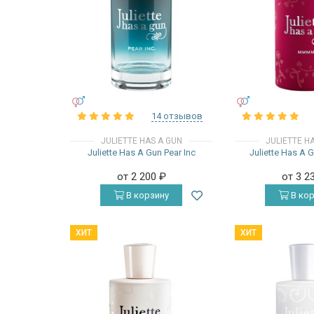
УНИСЕКС
УНИСЕКС
14 отзывов
JULIETTE HAS A GUN
JULIETTE H
Juliette Has A Gun Pear Inc
Juliette Has A
от 2 200
₽
от 3 2
В корзину
В кор
ХИТ
ХИТ