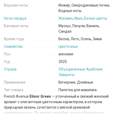
Верхние ноты
Инжир, Смородиновые почки,
Водные ноты
Ноты сердца
Жасмин
,
Ирис
,
Белые цветы
Базовые ноты
Мускус, Пачули, Ваниль,
Сандал
Время года
Весна, Лето, Осень, Зима
Семейство
Цветочные
Пол
женские
Год
2025
Страна
Объединённые Арабские
Эмираты
Применение
Вечерние, Дневные
Тип товара
Палетка для макияжа
French Avenue
Elinor Green
— утончённый и свежий женский
аромат с элегантным цветочным характером, в котором
природная зелень сочетается с мягкой кремовой
чувственностью. Он звучит спокойно, чисто и благородно,