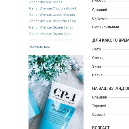
Слабый
French Avenue Chaos
French Avenue Chocola Addict
Средний
French Avenue Cocoa Morado
Сильный
French Avenue Cocolatte Lassi
Очень сильный
French Avenue Diwani Beirut
French Avenue Diwani Cairo
ДЛЯ КАКОГО ВРЕ
French Avenue Diwani Rabat
Показать все
Лето
Осень
Зима
Весна
НА ВАШ ВЗГЛЯД О
Сладкий
Терпкий
Свежий
ВОЗРАСТ