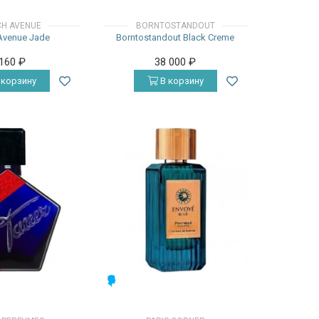
CH AVENUE
BORNTOSTANDOUT
Avenue Jade
Borntostandout Black Creme
 160
₽
38 000
₽
 корзину
В корзину
МУЖСКИЕ