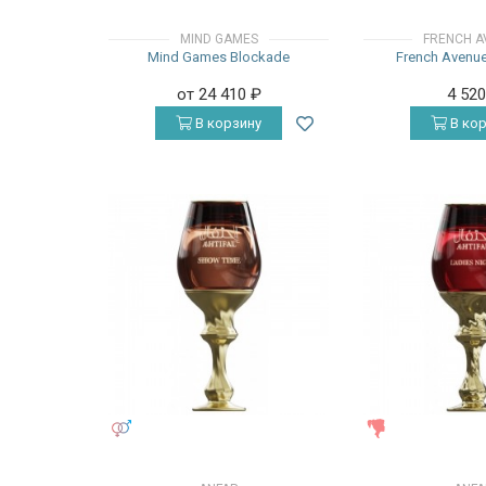
MIND GAMES
FRENCH A
Mind Games Blockade
French Avenue
от 24 410
₽
4 52
В корзину
В кор
УНИСЕКС
ЖЕНСКИЕ