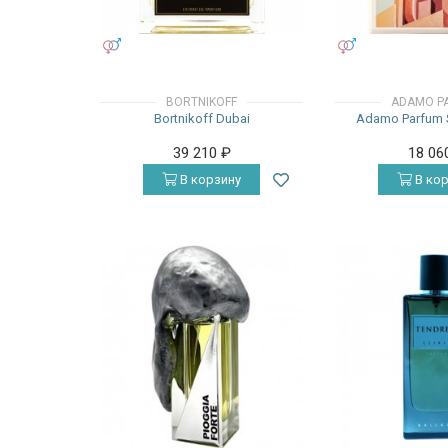
УНИСЕКС
УНИСЕКС
BORTNIKOFF
ADAMO P
Bortnikoff Dubai
Adamo Parfum S
39 210
₽
18 06
В корзину
В кор