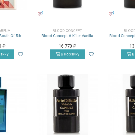
УНИСЕКС
УНИСЕКС
ARFUM
BLOOD CONCEPT
BLOOD
outh Of 5th
Blood Concept A Killer Vanilla
Blood Concept
0
₽
16 770
₽
13
зину
В корзину
В