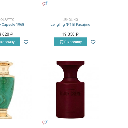
УНИСЕКС
EOLFATTO
LENGLING
o Capsule 1968
Lengling №1 El Pasajero
3 620
₽
19 350
₽
 корзину
В корзину
УНИСЕКС