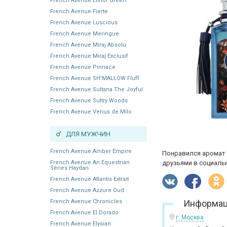
French Avenue Elinor Green
French Avenue Fierte
French Avenue Luscious
French Avenue Meringue
French Avenue Miraj Absolu
French Avenue Miraj Exclusif
French Avenue Pinnace
French Avenue SH'MALLOW Fluff
French Avenue Sultana The Joyful
French Avenue Sultry Woods
French Avenue Venus de Milo
ДЛЯ МУЖЧИН
French Avenue Amber Empire
Понравился аромат 
French Avenue An Equestrian
друзьями в социальн
Series Haydan
French Avenue Atlantis Extrait
French Avenue Azzure Oud
French Avenue Chronicles
Информац
French Avenue El Dorado
г. Москва
French Avenue Elysian