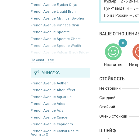
Курьер
—
2 - 5 дней
French Avenue Elysian Onyx
Пункт выдачи
—
3 -
French Avenue Liquid Brun
Почта России
—
,
от
French Avenue Mythical Gryphon
French Avenue Pinnace Oryn
French Avenue Spectre
ВАШЕ ОТНОШЕНИЕ
French Avenue Spectre Ghost
0
French Avenue Spectre Wraith
French Avenue Vulcan Black Friday
Показать все
Нравится
Не н
УНИСЕКС
СТОЙКОСТЬ
French Avenue Aether
Не стойкий
French Avenue After Effect
French Avenue Aquarius
Средний
French Avenue Aries
Стойкий
French Avenue Axis
Очень стойкий
French Avenue Cancer
French Avenue Capricorn
ШЛЕЙФ
French Avenue Carnal Desire
Aromatix X