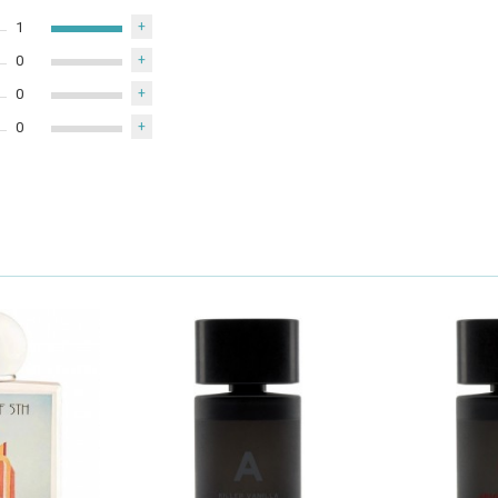
1
+
0
+
0
+
0
+