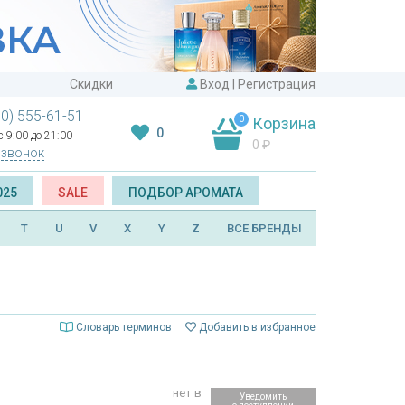
Скидки
Вход
|
Регистрация
00) 555-61-51
0
Корзина
0
 9:00 до 21:00
0
₽
 звонок
025
SALE
ПОДБОР АРОМАТА
T
U
V
X
Y
Z
ВСЕ БРЕНДЫ
Словарь терминов
Добавить в избранное
нет в
Уведомить