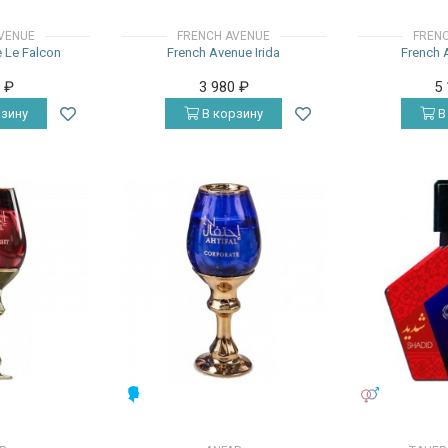
VENUE
FRENCH AVENUE
FREN
 Le Falcon
French Avenue Irida
French 
0
₽
3 980
₽
5
зину
В корзину
В
МУЖСКИЕ
УНИСЕКС