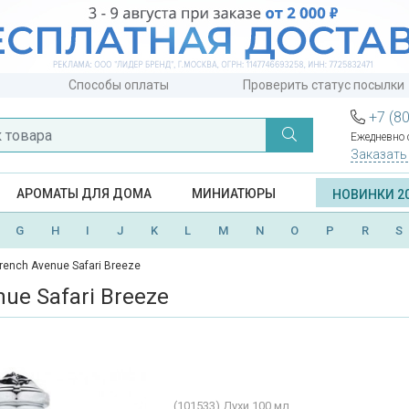
Способы оплаты
Проверить статус посылки
+7 (8
Ежедневно с
Заказать
АРОМАТЫ ДЛЯ ДОМА
МИНИАТЮРЫ
НОВИНКИ 2
G
H
I
J
K
L
M
N
O
P
R
S
rench Avenue Safari Breeze
ue Safari Breeze
(101533)
Духи 100 мл