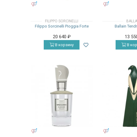
УНИСЕКС
УНИСЕКС
FILIPPO SORCINELLI
BALLA
Filippo Sorcinelli Pioggia Forte
Ballain Tendr
20 640
₽
13 55
В корзину
В кор
УНИСЕКС
УНИСЕКС