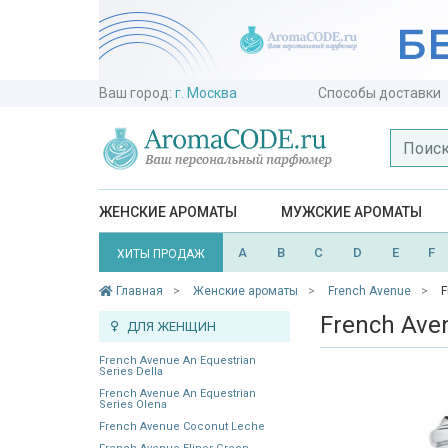
Ваш город:
г. Москва
Способы доставки
ЖЕНСКИЕ АРОМАТЫ
МУЖСКИЕ АРОМАТЫ
A
B
C
D
E
F
ХИТЫ ПРОДАЖ
Главная
Женские ароматы
French Avenue
F
French Aven
ДЛЯ ЖЕНЩИН
French Avenue An Equestrian
Series Della
French Avenue An Equestrian
Series Olena
French Avenue Coconut Leche