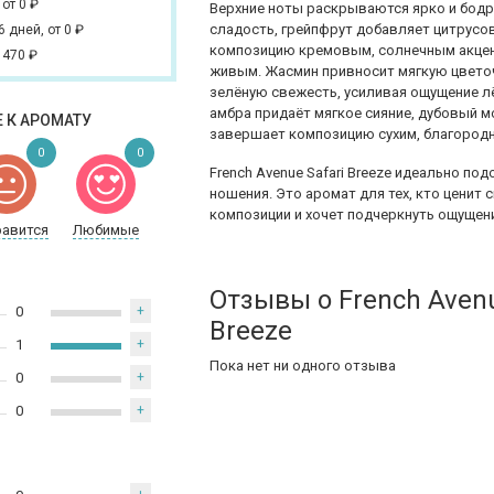
,
от 0
₽
Верхние ноты раскрываются ярко и бодр
сладость, грейпфрут добавляет цитрусов
 6 дней,
от 0
₽
композицию кремовым, солнечным акцен
 470
₽
живым. Жасмин привносит мягкую цветоч
зелёную свежесть, усиливая ощущение лёг
амбра придаёт мягкое сияние, дубовый м
 К АРОМАТУ
завершает композицию сухим, благоро
0
0
French Avenue Safari Breeze идеально по
ношения. Это аромат для тех, кто ценит 
композиции и хочет подчеркнуть ощущен
равится
Любимые
Отзывы о French Avenu
0
+
Breeze
1
+
Пока нет ни одного отзыва
0
+
0
+