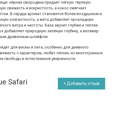
яще: чёрная смородина придаёт лёгкую терпкую
ую свежесть и искристость, а кокос смягчает
том. В сердце аромат становится более воздушным и
ную элегантность, а мята добавляет прохладную
кого ветра и чистоты. База звучит глубже и теплее:
ох добавляет природную зелёную глубину, а ветивер
дным древесным шлейфом.
дойдёт для весны и лета, особенно для дневного
свежесть с характером, любит лёгкие, но многогранные
ие свободы и естественной уверенности.
e Safari
+ Добавить отзыв