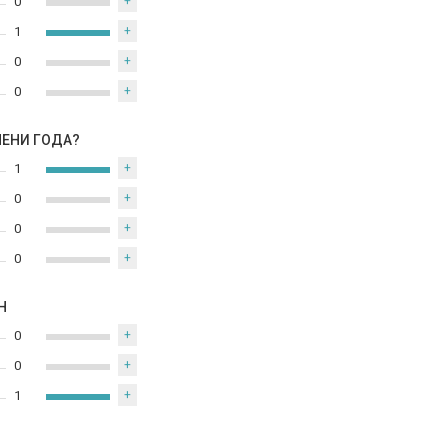
0
+
1
+
0
+
0
+
МЕНИ ГОДА?
1
+
0
+
0
+
0
+
Н
0
+
0
+
1
+