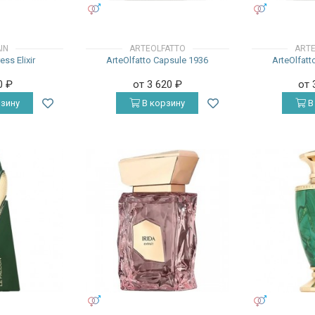
УНИСЕКС
УНИСЕКС
IN
ARTEOLFATTO
ART
ess Elixir
ArteOlfatto Capsule 1936
ArteOlfatt
0
₽
от 3 620
₽
от 
зину
В корзину
В
УНИСЕКС
УНИСЕКС