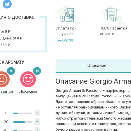
ия о доставке
Оплата при
100% Гарантия
,
от 0
₽
получении
качества
 5 дней,
от 0
₽
подробнее
 680
₽
 К АРОМАТУ
Описание
0
15
Описание Giorgio Arman
Giorgio Armani
Si Passione – парфюмерна
равится
Любимые
выпущенная в 2017 году. Роскошный аром
Яркое воплощение образа абсолютно уве
не оставляя равнодушным никого. Зах
душистой груши, ягодами черной смород
7
+
мягко струится оттенками белого жасмин
20
+
ванильным акцентом гелиотропа, котор
белого кедра и восточной ванили.
6
+