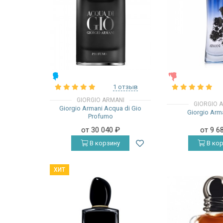
МУЖСКИЕ
ЖЕНСКИЕ
1 отзыв
GIORGIO ARMANI
GIORGIO 
Giorgio Armani Acqua di Gio
Giorgio Arm
Profumo
от 30 040
₽
от 9 6
В корзину
В кор
ХИТ