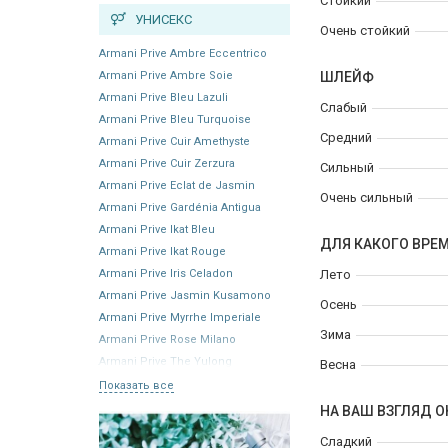
Стойкий
УНИСЕКС
Очень стойкий
Armani Prive Ambre Eccentrico
Armani Prive Ambre Soie
ШЛЕЙФ
Armani Prive Bleu Lazuli
Слабый
Armani Prive Bleu Turquoise
Средний
Armani Prive Cuir Amethyste
Armani Prive Cuir Zerzura
Сильный
Armani Prive Eclat de Jasmin
Очень сильный
Armani Prive Gardénia Antigua
Armani Prive Ikat Bleu
ДЛЯ КАКОГО ВРЕ
Armani Prive Ikat Rouge
Armani Prive Iris Celadon
Лето
Armani Prive Jasmin Kusamono
Осень
Armani Prive Myrrhe Imperiale
Зима
Armani Prive Rose Milano
Armani Prive The Yulong
Весна
Показать все
НА ВАШ ВЗГЛЯД О
Сладкий