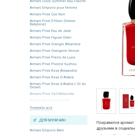
Armani CODE Summer eau Fraiche
Armani Emporio pour femme
Armani Prive Cuir Noir
Armani Prive D'Hiver (Vetiver
Babylone)
Armani Prive Eau de Jade
Armani Prive Figuier Eden
Armani Prive Oranger Alhambra
Armani Prive Orangerie Venise
Armani Prive Pierre de Lune
Armani Prive Pivoine Suzhou
Armani Prive Rose Alexandrie
Armani Prive Rose D`Arabie
Armani Prive Rose d`Arabie L`Or du
Desert
Armani Prive Vert Malachite
Armani Rouge Malachite
Показать все
ДЛЯ МУЖЧИН
Понравился аромат 
друзьями в социальн
Armani Emporio Men