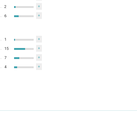
2
+
6
+
1
+
15
+
7
+
4
+