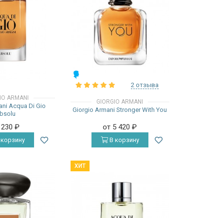
МУЖСКИЕ
2 отзыва
IO ARMANI
GIORGIO ARMANI
ani Acqua Di Gio
Giorgio Armani Stronger With You
bsolu
 230
₽
от 5 420
₽
 корзину
В корзину
ХИТ