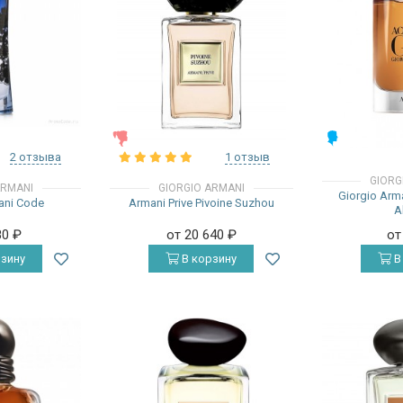
ЖЕНСКИЕ
МУЖСКИЕ
2 отзыва
1 отзыв
GIORG
ARMANI
GIORGIO ARMANI
Giorgio Arm
ani Code
Armani Prive Pivoine Suzhou
A
80
₽
от 20 640
₽
от
зину
В корзину
В