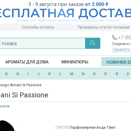
Способы оплаты
Проверить статус посылки
+7 (8
Ежедневно с
Заказать
АРОМАТЫ ДЛЯ ДОМА
МИНИАТЮРЫ
НОВИНКИ 2
G
H
I
J
K
L
M
N
O
P
R
S
iorgio Armani Si Passione
ani Si Passione
зывов
(78774)
Парфюмерная вода 15мл