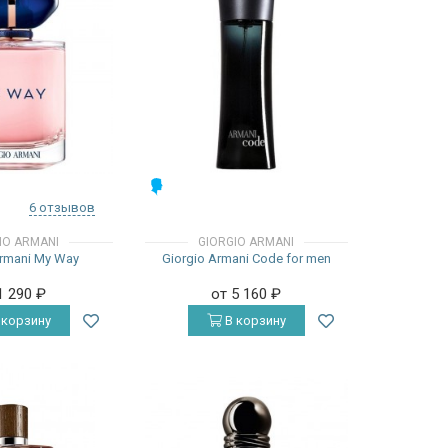
МУЖСКИЕ
6 отзывов
IO ARMANI
GIORGIO ARMANI
Armani My Way
Giorgio Armani Code for men
1 290
₽
от 5 160
₽
 корзину
В корзину