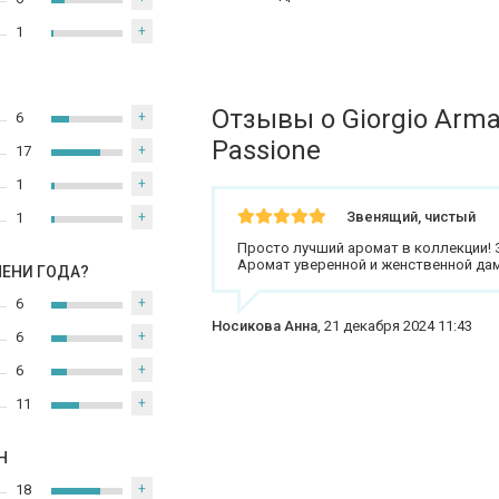
1
+
Отзывы о Giorgio Arma
6
+
Passione
17
+
1
+
Звенящий, чистый
1
+
Просто лучший аромат в коллекции! З
Аромат уверенной и женственной да
МЕНИ ГОДА?
6
+
Носикова Анна
,
21 декабря 2024 11:43
6
+
6
+
11
+
Н
18
+