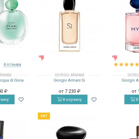
ЖЕНСКИЕ
ЖЕНСКИЕ
4 отзыва
ARMANI
GIORGIO ARMANI
GIORG
cqua di Gioia
Giorgio Armani Si
Giorgio 
40
₽
от 7 230
₽
от 
зину
В корзину
В
ХИТ