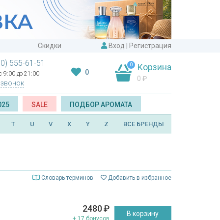
Скидки
Вход
|
Регистрация
00) 555-61-51
0
Корзина
0
 9:00 до 21:00
0
₽
 звонок
025
SALE
ПОДБОР АРОМАТА
T
U
V
X
Y
Z
ВСЕ БРЕНДЫ
Словарь терминов
Добавить в избранное
2480
₽
В корзину
+ 17 бонусов