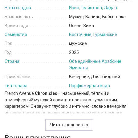
Ноты сердца
Ирис
,
Гелиотроп
,
Ладан
Базовые ноты
Мускус, Ваниль, Бобы тонка
Время года
Осень, Зима
Семейство
Восточные
,
Гурманские
Пол
мужские
Год
2025
Страна
Объединённые Арабские
Эмираты
Применение
Вечерние, Для свиданий
Тип товара
Парфюмерная вода
French Avenue
Chronicles
— насыщенный, тёплый и
атмосферный мужской аромат с восточно-гурманским
характером. Он звучит глубоко и интимно, словно вечерняя
история, рассказанная при приглушённом свете: немного
мистики, немного сладкого дыма и много чувственной
Читать полностью
мягкости.
Верхние ноты раскрываются смолисто и пряно. Элеми даёт