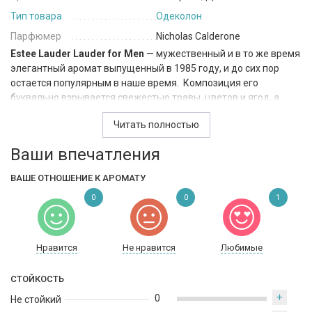
Тип товара
Одеколон
Парфюмер
Nicholas Calderone
Estee Lauder Lauder for Men
— мужественный и в то же время
элегантный аромат выпущенный в 1985 году, и до сих пор
остается популярным в наше время. Композиция его
буквально взрывается свежестью травы, цветов и ягод, а
цветочный акцент основанный на древесном букете создают
Читать полностью
композицию полную глубины и чистоты чувств, а ноты мха,
амбры и мускуса придают уверенности в себе и окружают вас
Ваши впечатления
аурой мужественности. Здесь в каждой капле чувствуется
солидность владельца, его уверенность в завтрашнем дне и
ВАШЕ ОТНОШЕНИЕ К АРОМАТУ
уважение со стороны окружающих.
0
0
1
Нравится
Не нравится
Любимые
СТОЙКОСТЬ
+
0
Не стойкий