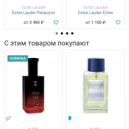
ESTEE LAUDER
ESTEE LAUDER
Estee Lauder Pleasures
Estee Lauder Estee
от 3 490
₽
от 1 100
₽
С этим товаром покупают
НОВИНКА
УНИСЕКС
МУЖСКИЕ
AJMAL
AJMAL