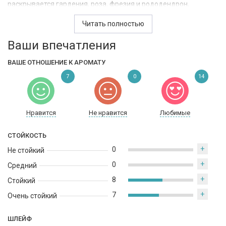
раскрывается гардения, роза, фрезия и рододендрон,
создавая букет цветовых нот. Базовые ноты включают
Читать полностью
теплый и древесный аккорд из амбры и древесных нот. В
целом, это современный и женственный аромат, подходящий
Ваши впечатления
для повседневного использования.
ВАШЕ ОТНОШЕНИЕ К АРОМАТУ
7
0
14
Нравится
Не нравится
Любимые
СТОЙКОСТЬ
+
0
Не стойкий
+
0
Средний
+
8
Стойкий
+
7
Очень стойкий
ШЛЕЙФ