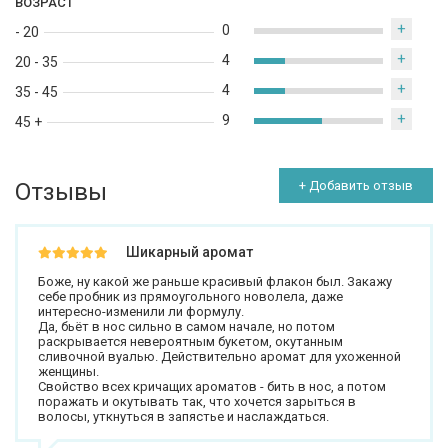
ВОЗРАСТ
+
0
- 20
+
4
20 - 35
+
4
35 - 45
+
9
45 +
Отзывы
+ Добавить отзыв
Шикарный аромат
Боже, ну какой же раньше красивый флакон был. Закажу
себе пробник из прямоугольного новолела, даже
интересно-изменили ли формулу.
Да, бьёт в нос сильно в самом начале, но потом
раскрывается невероятным букетом, окутанным
сливочной вуалью. Действительно аромат для ухоженной
женщины.
Свойство всех кричащих ароматов - бить в нос, а потом
поражать и окутывать так, что хочется зарыться в
волосы, уткнуться в запястье и наслаждаться.