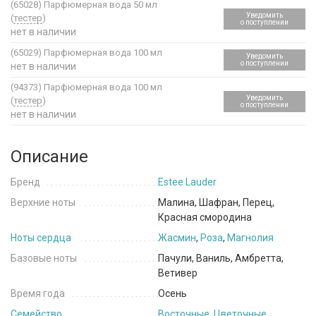
(65028)
Парфюмерная вода 50 мл
Уведомить
(
тестер
)
о поступлении
нет в наличии
(65029)
Парфюмерная вода 100 мл
Уведомить
о поступлении
нет в наличии
(94373)
Парфюмерная вода 100 мл
Уведомить
(
тестер
)
о поступлении
нет в наличии
Описание
Бренд
Estee Lauder
Верхние ноты
Малина, Шафран, Перец,
Красная смородина
Ноты сердца
Жасмин
,
Роза
,
Магнолия
Базовые ноты
Пачули, Ваниль, Амбретта,
Ветивер
Время года
Осень
Семейство
Восточные
,
Цветочные