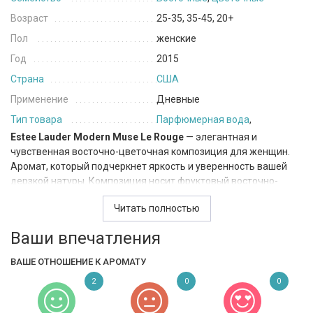
Возраст
25-35, 35-45, 20+
Пол
женские
Год
2015
Страна
США
Применение
Дневные
Тип товара
Парфюмерная вода
,
Estee Lauder Modern Muse Le Rouge
— элегантная и
чувственная восточно-цветочная композиция для женщин.
Аромат, который подчеркнет яркость и уверенность вашей
дерзкой натуры. Композиция носит фруктовый восточно-
цветочный характер и создана для того, чтобы вдохновлять.
Читать полностью
Это смелый, дерзкий и провокационный парфюм, в котором
сочетается две ароматных грани – цветочный благородный
Ваши впечатления
аккорд красных роз и бархатные кремовые ноты. Первый
главный цветочный аккорд состоит из сочных фруктовых
ВАШЕ ОТНОШЕНИЕ К АРОМАТУ
ароматов почек смородины и малины, яркого розового перца
2
0
0
и шафран, а также богатых цветочных акцентов лепестков
болгарской розы и свежести розы центифолии. Второй