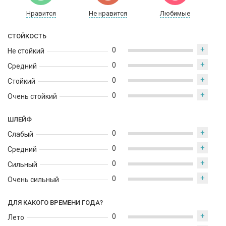
бархратно-кремовый аккорд состоит из мадагаскарской
ванили, мускусных оттенков амбретты, восточно-древесных
Нравится
Не нравится
Любимые
ароматических нот ветивера и пачули, а также освежающих и
соблазнительных ароматов магнолии и жасмина.
СТОЙКОСТЬ
+
0
Не стойкий
+
0
Средний
+
0
Стойкий
+
0
Очень стойкий
ШЛЕЙФ
+
0
Слабый
+
0
Средний
+
0
Сильный
+
0
Очень сильный
ДЛЯ КАКОГО ВРЕМЕНИ ГОДА?
+
0
Лето