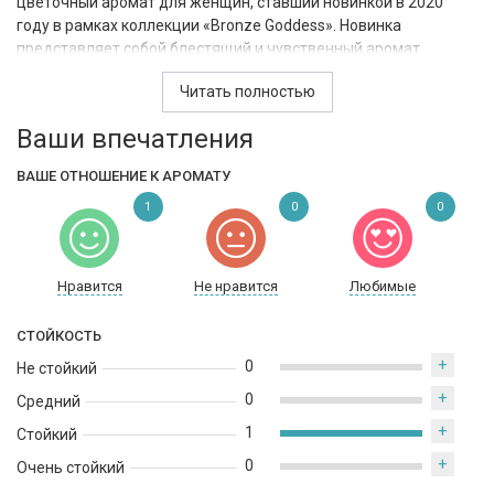
цветочный аромат для женщин, ставший новинкой в 2020
году в рамках коллекции «Bronze Goddess». Новинка
представляет собой блестящий и чувственный аромат
цитрусовых, которые уравновешиваются свежими нотами
Читать полностью
калабрийского мандарина и соблазнительными аккордами
нероли, бигарада, кокосового молока и другими. Чувственный
Ваши впечатления
аромат Estee Lauder Bronze Goddess Azur легко перенесет вас
прямо к бесконечным пляжам, теплым пескам и солнечному
ВАШЕ ОТНОШЕНИЕ К АРОМАТУ
лету.
1
0
0
Нравится
Не нравится
Любимые
СТОЙКОСТЬ
+
0
Не стойкий
+
0
Средний
+
1
Стойкий
+
0
Очень стойкий