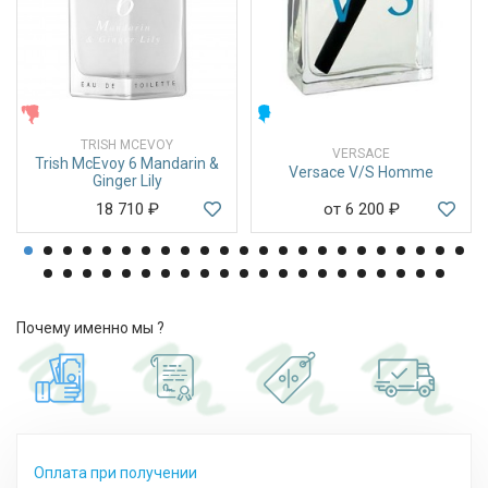
ЖЕНСКИЕ
МУЖСКИЕ
TRISH MCEVOY
VERSACE
Trish McEvoy 6 Mandarin &
Versace V/S Homme
Ginger Lily
18 710
₽
от 6 200
₽
Почему именно мы ?
Оплата при получении